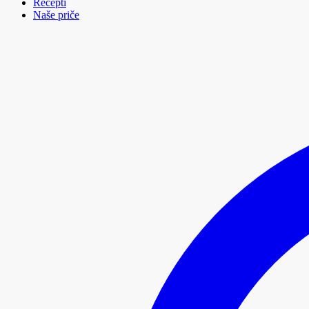
Recepti
Naše priče