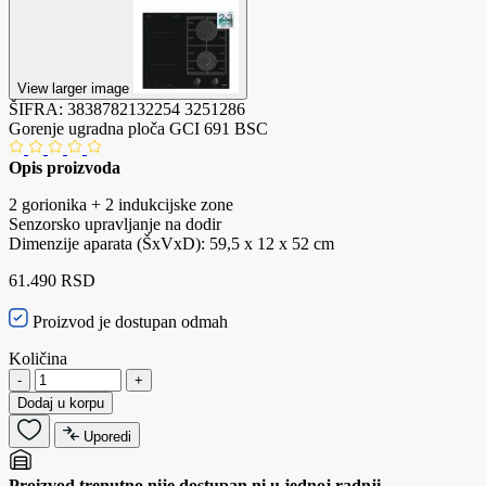
View larger image
ŠIFRA:
3838782132254
3251286
Gorenje ugradna ploča GCI 691 BSC
Opis proizvoda
2 gorionika + 2 indukcijske zone
Senzorsko upravljanje na dodir
Dimenzije aparata (ŠxVxD): 59,5 x 12 x 52 cm
61.490 RSD
Proizvod je dostupan odmah
Količina
-
+
Dodaj u korpu
Uporedi
Proizvod trenutno nije dostupan ni u jednoj radnji