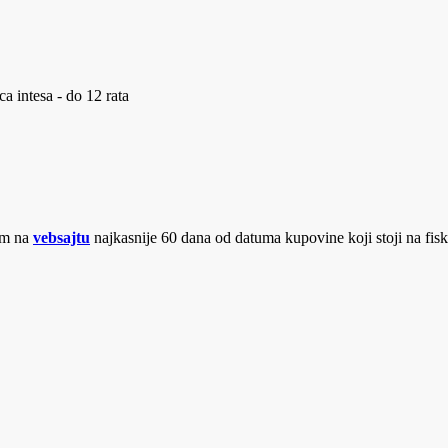
a intesa - do 12 rata
jom na
vebsajtu
najkasnije 60 dana od datuma kupovine koji stoji na fis