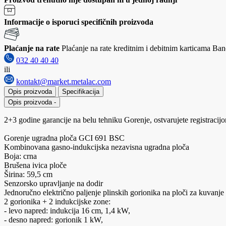
Informacije o isporuci specifičnih proizvoda
Plaćanje na rate
Plaćanje na rate kreditnim i debitnim karticama Banc
032 40 40 40
ili
kontakt@market.metalac.com
Opis proizvoda
Specifikacija
Opis proizvoda
-
2+3 godine garancije na belu tehniku Gorenje, ostvarujete registraci
Gorenje ugradna ploča GCI 691 BSC
Kombinovana gasno-indukcijska nezavisna ugradna ploča
Boja: crna
Brušena ivica ploče
Širina: 59,5 cm
Senzorsko upravljanje na dodir
Jednoručno električno paljenje plinskih gorionika na ploči za kuvanje
2 gorionika + 2 indukcijske zone:
- levo napred: indukcija 16 cm, 1,4 kW,
- desno napred: gorionik 1 kW,