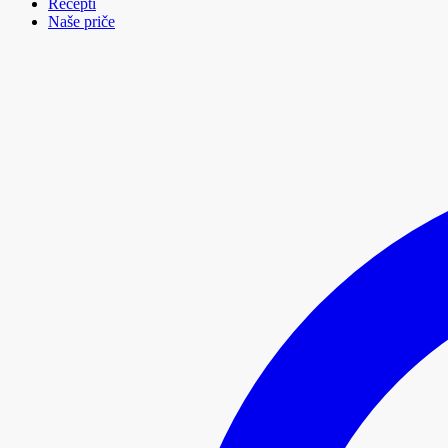
Recepti
Naše priče