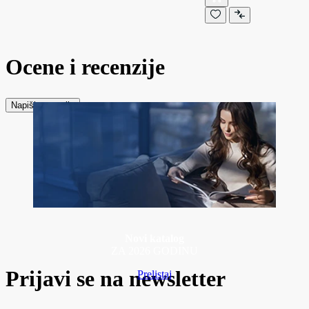
Ocene i recenzije
Napiši recenziju
Novi katalog
ZA 2026 GODINU
Prijavi se na newsletter
Prelistaj