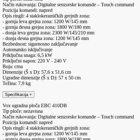
Način rukovanja: Digitalne senzorske komande – Touch command
Pozicija komandi: napred
Opis ringli: 4 staklokeramičkih grejnih zona:
- gornja leva grejna zona: 1200 W/145 mm
- gornja desna grejna zona: 1800 W/180 mm
- donja leva grejna zona: 2300 W/145/210 mm
- donja desna grejna zona: 1200 W/145 mm
Bezbednost: sigurnosno zaključavanje
Automatsko isključivanje
Priključna snaga: 6,5 kW
Priključni napon: 220 V - 240 V
Boja: crna
Dimenzije (Š x D): 57,6 x 51,6 cm
Ugradne dimenzije (Š x D): 57 x 50 cm
Težina: 7,9 kg
Specifikacija
+
Vox ugradna ploča EBC 410DB
Tip ploče: nezavisna
Način rukovanja: Digitalne senzorske komande – Touch command
Pozicija komandi: napred
Opis ringli: 4 staklokeramičkih grejnih zona:
- gornja leva grejna zona: 1200 W/145 mm
- gornja desna grejna zona: 1800 W/180 mm