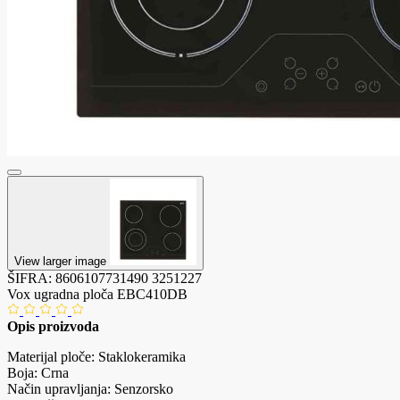
View larger image
ŠIFRA:
8606107731490
3251227
Vox ugradna ploča EBC410DB
Opis proizvoda
Materijal ploče: Staklokeramika
Boja: Crna
Način upravljanja: Senzorsko