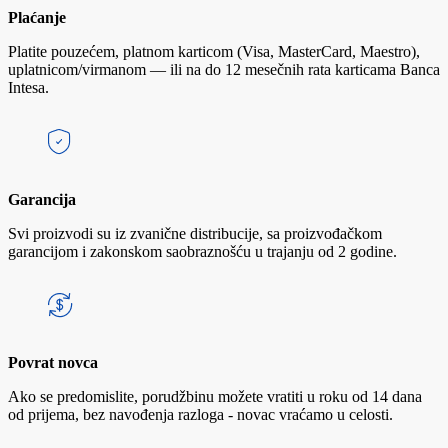
Plaćanje
Platite pouzećem, platnom karticom (Visa, MasterCard, Maestro),
uplatnicom/virmanom — ili na do 12 mesečnih rata karticama Banca
Intesa.
Garancija
Svi proizvodi su iz zvanične distribucije, sa proizvođačkom
garancijom i zakonskom saobraznošću u trajanju od 2 godine.
Povrat novca
Ako se predomislite, porudžbinu možete vratiti u roku od 14 dana
od prijema, bez navođenja razloga - novac vraćamo u celosti.