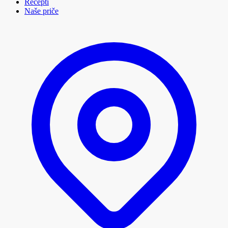
Recepti
Naše priče