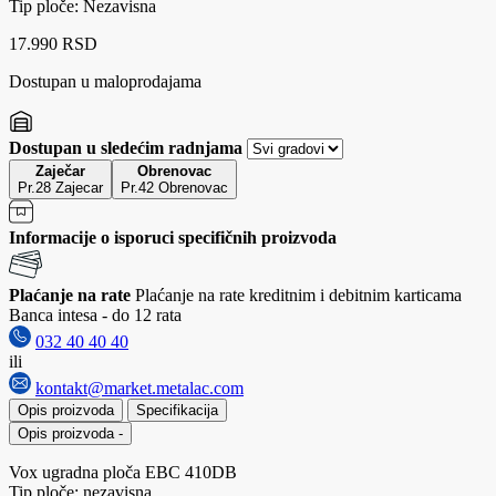
Tip ploče: Nezavisna
17.990 RSD
Dostupan u maloprodajama
Dostupan u sledećim radnjama
Zaječar
Obrenovac
Pr.28 Zajecar
Pr.42 Obrenovac
Informacije o isporuci specifičnih proizvoda
Plaćanje na rate
Plaćanje na rate kreditnim i debitnim karticama
Banca intesa - do 12 rata
032 40 40 40
ili
kontakt@market.metalac.com
Opis proizvoda
Specifikacija
Opis proizvoda
-
Vox ugradna ploča EBC 410DB
Tip ploče: nezavisna