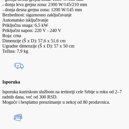
- donja leva grejna zona: 2300 W/145/210 mm
- donja desna grejna zona: 1200 W/145 mm
Bezbednost: sigurnosno zaključavanje
Automatsko isključivanje
Priključna snaga: 6,5 kW
Priključni napon: 220 V - 240 V
Boja: crna
Dimenzije (Š x D): 57,6 x 51,6 cm
Ugradne dimenzije (Š x D): 57 x 50 cm
Težina: 7,9 kg
Isporuka
Isporuka kurirskom službom na teritoriji cele Srbije u roku od 2–7
radnih dana, već od 300 RSD.
Moguće i besplatno preuzimanje u nekoj od 80 prodavnica.