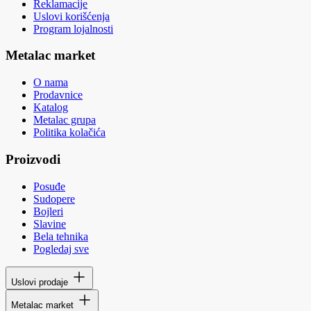
Reklamacije
Uslovi korišćenja
Program lojalnosti
Metalac market
O nama
Prodavnice
Katalog
Metalac grupa
Politika kolačića
Proizvodi
Posuđe
Sudopere
Bojleri
Slavine
Bela tehnika
Pogledaj sve
Uslovi prodaje
Metalac market