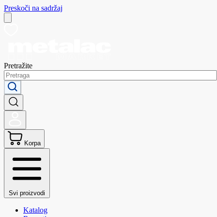
Preskoči na sadržaj
Pretražite
Korpa
Svi proizvodi
Katalog