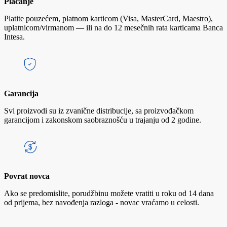
Plaćanje
Platite pouzećem, platnom karticom (Visa, MasterCard, Maestro),
uplatnicom/virmanom — ili na do 12 mesečnih rata karticama Banca
Intesa.
Garancija
Svi proizvodi su iz zvanične distribucije, sa proizvođačkom
garancijom i zakonskom saobraznošću u trajanju od 2 godine.
Povrat novca
Ako se predomislite, porudžbinu možete vratiti u roku od 14 dana
od prijema, bez navođenja razloga - novac vraćamo u celosti.