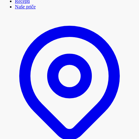
Recepti
Naše priče