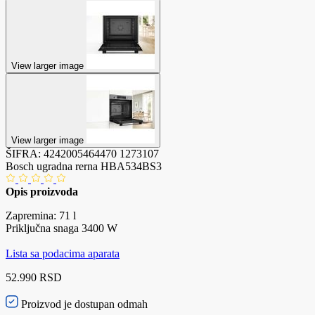
View larger image
View larger image
ŠIFRA:
4242005464470
1273107
Bosch ugradna rerna HBA534BS3
Opis proizvoda
Zapremina: 71 l
Priključna snaga 3400 W
Lista sa podacima aparata
52.990 RSD
Proizvod je dostupan odmah