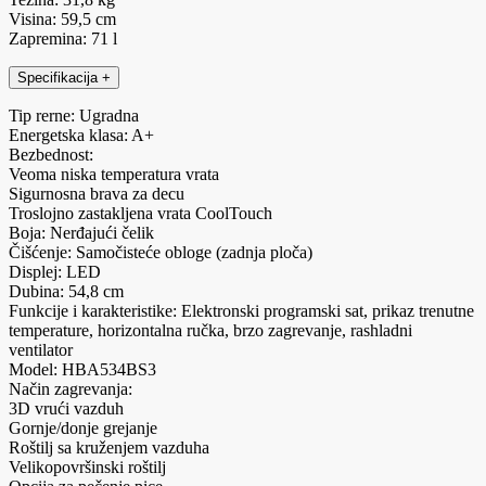
Visina: 59,5 cm
Zapremina: 71 l
Specifikacija
+
Tip rerne: Ugradna
Energetska klasa: A+
Bezbednost:
Veoma niska temperatura vrata
Sigurnosna brava za decu
Troslojno zastakljena vrata CoolTouch
Boja: Nerđajući čelik
Čišćenje: Samočisteće obloge (zadnja ploča)
Displej: LED
Dubina: 54,8 cm
Funkcije i karakteristike: Elektronski programski sat, prikaz trenutne
temperature, horizontalna ručka, brzo zagrevanje, rashladni
ventilator
Model: HBA534BS3
Način zagrevanja:
3D vrući vazduh
Gornje/donje grejanje
Roštilj sa kruženjem vazduha
Velikopovršinski roštilj