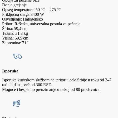
Opcija za pečenje pice
Donje grejanje
Opseg temperature: 50 °C – 275 °C
Priključna snaga 3400 W
Osvetljenje: Halogensko
Pribor: Rešetka, univerzalna posuda za pečenje
Širina: 59,4 cm
Težina: 31,8 kg
Visina: 59,5 cm
Zapremina: 71 l
Isporuka
Isporuka kurirskom službom na teritoriji cele Srbije u roku od 2–7
radnih dana, već od 300 RSD.
Moguće i besplatno preuzimanje u nekoj od 80 prodavnica.