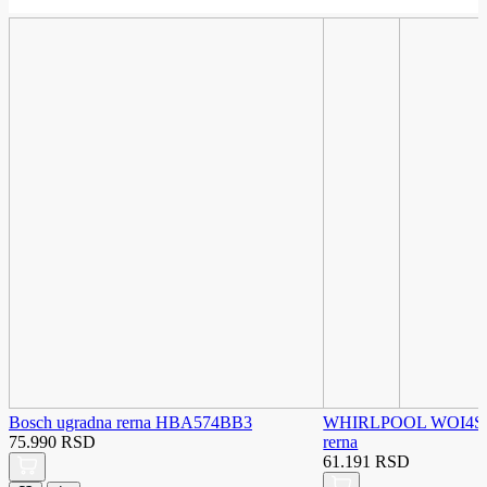
Bosch ugradna rerna HBA574BB3
WHIRLPOOL WOI4S8
75.990 RSD
rerna
61.191 RSD