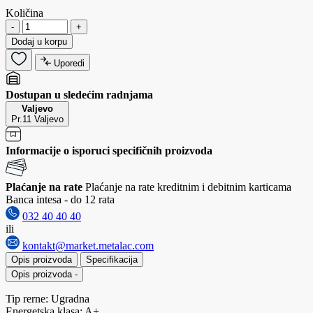
Količina
-
+
Dodaj u korpu
Uporedi
Dostupan u sledećim radnjama
Valjevo
Pr.11 Valjevo
Informacije o isporuci specifičnih proizvoda
Plaćanje na rate
Plaćanje na rate kreditnim i debitnim karticama
Banca intesa - do 12 rata
032 40 40 40
ili
kontakt@market.metalac.com
Opis proizvoda
Specifikacija
Opis proizvoda
-
Tip rerne: Ugradna
Energetska klasa: A+