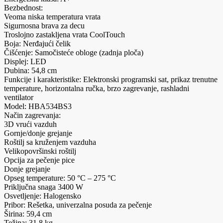
Bezbednost:
Veoma niska temperatura vrata
Sigurnosna brava za decu
Troslojno zastakljena vrata CoolTouch
Boja: Nerđajući čelik
Čišćenje: Samočisteće obloge (zadnja ploča)
Displej: LED
Dubina: 54,8 cm
Funkcije i karakteristike: Elektronski programski sat, prikaz trenutne
temperature, horizontalna ručka, brzo zagrevanje, rashladni
ventilator
Model: HBA534BS3
Način zagrevanja:
3D vrući vazduh
Gornje/donje grejanje
Roštilj sa kruženjem vazduha
Velikopovršinski roštilj
Opcija za pečenje pice
Donje grejanje
Opseg temperature: 50 °C – 275 °C
Priključna snaga 3400 W
Osvetljenje: Halogensko
Pribor: Rešetka, univerzalna posuda za pečenje
Širina: 59,4 cm
Težina: 31,8 kg