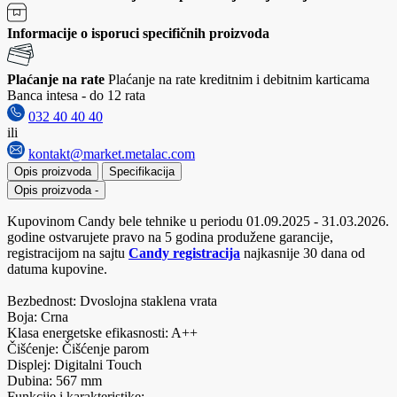
Informacije o isporuci specifičnih proizvoda
Plaćanje na rate
Plaćanje na rate kreditnim i debitnim karticama
Banca intesa - do 12 rata
032 40 40 40
ili
kontakt@market.metalac.com
Opis proizvoda
Specifikacija
Opis proizvoda
-
Kupovinom Candy bele tehnike u periodu 01.09.2025 - 31.03.2026.
godine ostvarujete pravo na 5 godina produžene garancije,
registracijom na sajtu
Candy registracija
najkasnije 30 dana od
datuma kupovine.
Bezbednost: Dvoslojna staklena vrata
Boja: Crna
Klasa energetske efikasnosti: A++
Čišćenje: Čišćenje parom
Displej: Digitalni Touch
Dubina: 567 mm
Funkcije i karakteristike: