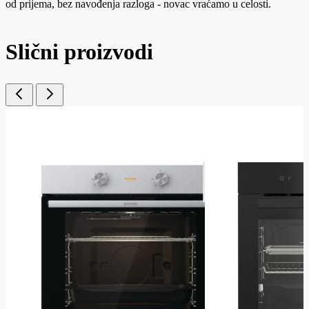
od prijema, bez navođenja razloga - novac vraćamo u celosti.
Slični proizvodi