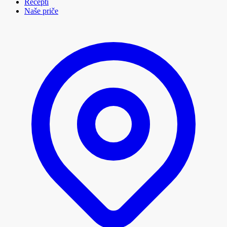
Recepti
Naše priče