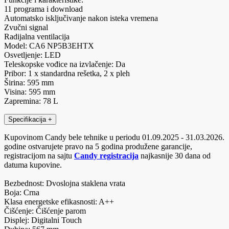
11 programa i download
Automatsko isključivanje nakon isteka vremena
Zvučni signal
Radijalna ventilacija
Model: CA6 NP5B3EHTX
Osvetljenje: LED
Teleskopske vođice na izvlačenje: Da
Pribor: 1 x standardna rešetka, 2 x pleh
Širina: 595 mm
Visina: 595 mm
Zapremina: 78 L
Specifikacija
+
Kupovinom Candy bele tehnike u periodu 01.09.2025 - 31.03.2026.
godine ostvarujete pravo na 5 godina produžene garancije,
registracijom na sajtu
Candy registracija
najkasnije 30 dana od
datuma kupovine.
Bezbednost: Dvoslojna staklena vrata
Boja: Crna
Klasa energetske efikasnosti: A++
Čišćenje: Čišćenje parom
Displej: Digitalni Touch