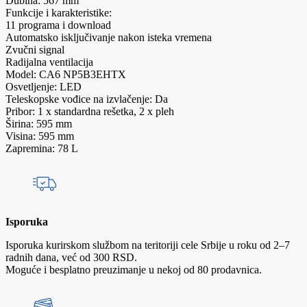
Dubina: 567 mm
Funkcije i karakteristike:
11 programa i download
Automatsko isključivanje nakon isteka vremena
Zvučni signal
Radijalna ventilacija
Model: CA6 NP5B3EHTX
Osvetljenje: LED
Teleskopske vođice na izvlačenje: Da
Pribor: 1 x standardna rešetka, 2 x pleh
Širina: 595 mm
Visina: 595 mm
Zapremina: 78 L
Isporuka
Isporuka kurirskom službom na teritoriji cele Srbije u roku od 2–7
radnih dana, već od 300 RSD.
Moguće i besplatno preuzimanje u nekoj od 80 prodavnica.