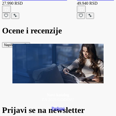
27.990 RSD
49.940 RSD
Ocene i recenzije
Napiši recenziju
Novi katalog
ZA 2026 GODINU
Prijavi se na newsletter
Prelistaj