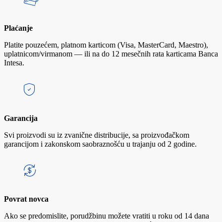
Plaćanje
Platite pouzećem, platnom karticom (Visa, MasterCard, Maestro),
uplatnicom/virmanom — ili na do 12 mesečnih rata karticama Banca
Intesa.
Garancija
Svi proizvodi su iz zvanične distribucije, sa proizvođačkom
garancijom i zakonskom saobraznošću u trajanju od 2 godine.
Povrat novca
Ako se predomislite, porudžbinu možete vratiti u roku od 14 dana