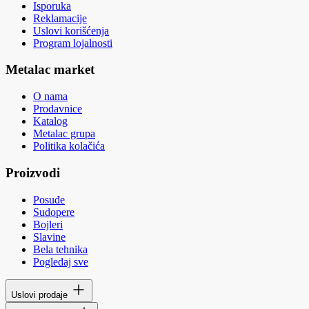
Isporuka
Reklamacije
Uslovi korišćenja
Program lojalnosti
Metalac market
O nama
Prodavnice
Katalog
Metalac grupa
Politika kolačića
Proizvodi
Posuđe
Sudopere
Bojleri
Slavine
Bela tehnika
Pogledaj sve
Uslovi prodaje