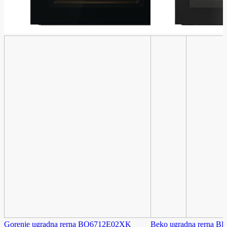
Gorenje ugradna rerna BO6712E02XK
Beko ugradna rerna