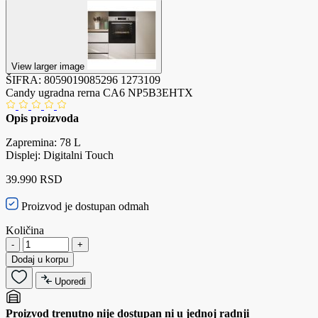
View larger image
ŠIFRA:
8059019085296
1273109
Candy ugradna rerna CA6 NP5B3EHTX
Opis proizvoda
Zapremina: 78 L
Displej: Digitalni Touch
39.990 RSD
Proizvod je dostupan odmah
Količina
-
+
Dodaj u korpu
Uporedi
Proizvod trenutno nije dostupan ni u jednoj radnji