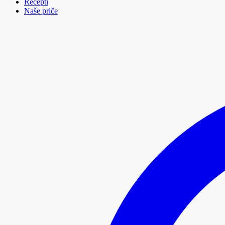
Recepti
Naše priče