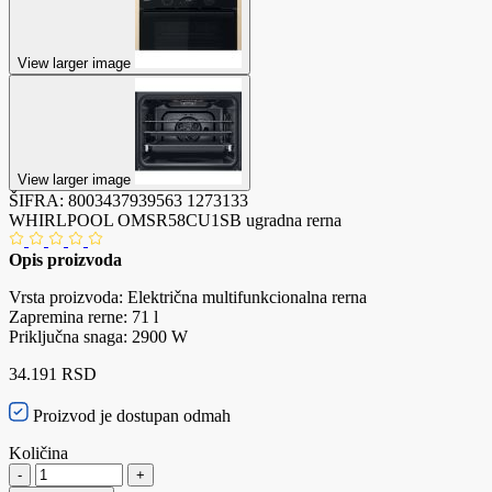
View larger image
View larger image
ŠIFRA:
8003437939563
1273133
WHIRLPOOL OMSR58CU1SB ugradna rerna
Opis proizvoda
Vrsta proizvoda: Električna multifunkcionalna rerna
Zapremina rerne: 71 l
Priključna snaga: 2900 W
34.191 RSD
Proizvod je dostupan odmah
Količina
-
+