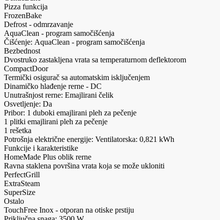
Pizza funkcija
FrozenBake
Defrost - odmrzavanje
AquaClean - program samočišćenja
Čišćenje: AquaClean - program samočišćenja
Bezbednost
Dvostruko zastakljena vrata sa temperaturnom deflektorom
CompactDoor
Termički osigurač sa automatskim isključenjem
Dinamičko hlađenje rerne - DC
Unutrašnjost rerne: Emajlirani čelik
Osvetljenje: Da
Pribor: 1 duboki emajlirani pleh za pečenje
1 plitki emajlirani pleh za pečenje
1 rešetka
Potrošnja električne energije: Ventilatorska: 0,821 kWh
Funkcije i karakteristike
HomeMade Plus oblik rerne
Ravna staklena površina vrata koja se može ukloniti
PerfectGrill
ExtraSteam
SuperSize
Ostalo
TouchFree Inox - otporan na otiske prstiju
Priključna snaga: 3500 W