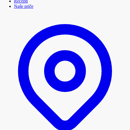
Recepti
Naše priče