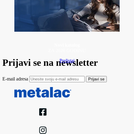
Novi katalog
ZA 2026 GODINU
Prijavi se na newsletter
Prelistaj
E-mail adresa
Prijavi se