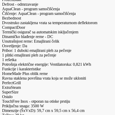
Defrost - odmrzavanje
AquaClean - program samočišćenja
Čišćenje: AquaClean - program samočišćenja
Bezbednost
Dvostruko zastakljena vrata sa temperaturnom deflektorom
CompactDoor
Termički osigurač sa automatskim isključenjem
Dinamičko hlađenje rerne - DC
Unutrašnjost rerne: Emajlirani čelik
Osvetljenje: Da
Pribor: 1 duboki emajlirani pleh za pečenje
1 plitki emajlirani pleh za pečenje
1 rešetka
Potrošnja električne energije: Ventilatorska: 0,821 kWh
Funkcije i karakteristike
HomeMade Plus oblik rerne
Ravna staklena površina vrata koja se može ukloniti
PerfectGrill
ExtraSteam
SuperSize
Ostalo
TouchFree Inox - otporan na otiske prstiju
Priključna snaga: 3500 W
Dimenzije (ŠxVxD): 59,7 cm x 59,5 cm x 56,4 cm