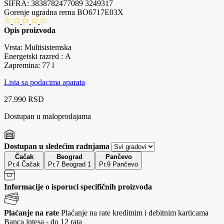
ŠIFRA:
3838782477089
3249317
Gorenje ugradna rerna BO6717E03X
Opis proizvoda
Vrsta: Multisistemska
Energetski razred : A
Zapremina: 77 l
Lista sa podacima aparata
27.990 RSD
Dostupan u maloprodajama
Dostupan u sledećim radnjama
Čačak
Beograd
Pančevo
Pr.4 Čačak
Pr.7 Beograd 1
Pr.9 Pančevo
Informacije o isporuci specifičnih proizvoda
Plaćanje na rate
Plaćanje na rate kreditnim i debitnim karticama
Banca intesa - do 12 rata