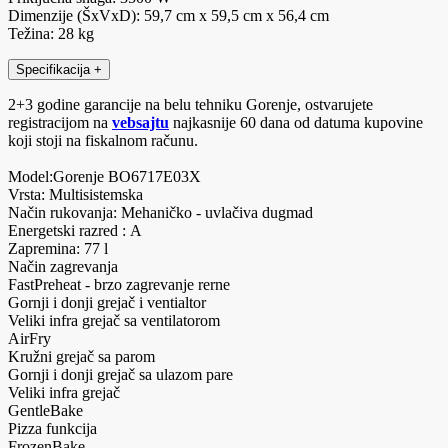
Dimenzije (ŠxVxD): 59,7 cm x 59,5 cm x 56,4 cm
Težina: 28 kg
Specifikacija
+
2+3 godine garancije na belu tehniku Gorenje, ostvarujete
registracijom na
vebsajtu
najkasnije 60 dana od datuma kupovine
koji stoji na fiskalnom računu.
Model:Gorenje BO6717E03X
Vrsta: Multisistemska
Način rukovanja: Mehaničko - uvlačiva dugmad
Energetski razred : A
Zapremina: 77 l
Način zagrevanja
FastPreheat - brzo zagrevanje rerne
Gornji i donji grejač i ventialtor
Veliki infra grejač sa ventilatorom
AirFry
Kružni grejač sa parom
Gornji i donji grejač sa ulazom pare
Veliki infra grejač
GentleBake
Pizza funkcija
FrozenBake