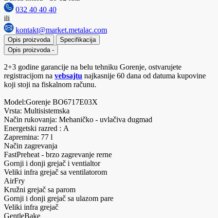
032 40 40 40
ili
kontakt@market.metalac.com
Opis proizvoda
Specifikacija
Opis proizvoda
-
2+3 godine garancije na belu tehniku Gorenje, ostvarujete
registracijom na
vebsajtu
najkasnije 60 dana od datuma kupovine
koji stoji na fiskalnom računu.
Model:Gorenje BO6717E03X
Vrsta: Multisistemska
Način rukovanja: Mehaničko - uvlačiva dugmad
Energetski razred : A
Zapremina: 77 l
Način zagrevanja
FastPreheat - brzo zagrevanje rerne
Gornji i donji grejač i ventialtor
Veliki infra grejač sa ventilatorom
AirFry
Kružni grejač sa parom
Gornji i donji grejač sa ulazom pare
Veliki infra grejač
GentleBake