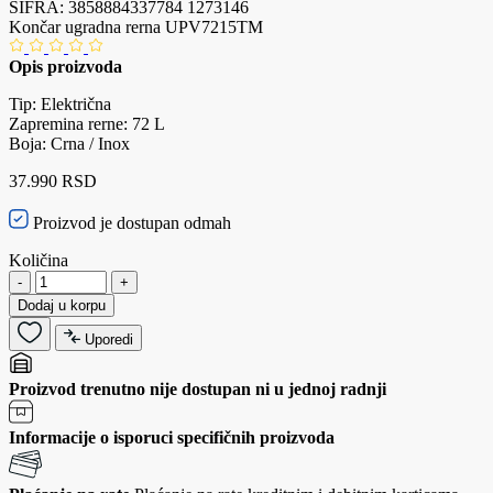
ŠIFRA:
3858884337784
1273146
Končar ugradna rerna UPV7215TM
Opis proizvoda
Tip: Električna
Zapremina rerne: 72 L
Boja: Crna / Inox
37.990 RSD
Proizvod je dostupan odmah
Količina
-
+
Dodaj u korpu
Uporedi
Proizvod trenutno nije dostupan ni u jednoj radnji
Informacije o isporuci specifičnih proizvoda