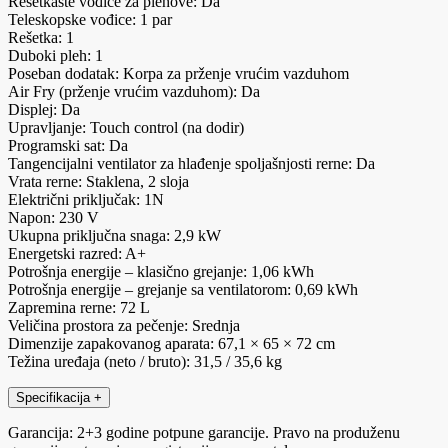
Rešetkaste vođice za plehove: Da
Teleskopske vođice: 1 par
Rešetka: 1
Duboki pleh: 1
Poseban dodatak: Korpa za prženje vrućim vazduhom
Air Fry (prženje vrućim vazduhom): Da
Displej: Da
Upravljanje: Touch control (na dodir)
Programski sat: Da
Tangencijalni ventilator za hlađenje spoljašnjosti rerne: Da
Vrata rerne: Staklena, 2 sloja
Električni priključak: 1N
Napon: 230 V
Ukupna priključna snaga: 2,9 kW
Energetski razred: A+
Potrošnja energije – klasično grejanje: 1,06 kWh
Potrošnja energije – grejanje sa ventilatorom: 0,69 kWh
Zapremina rerne: 72 L
Veličina prostora za pečenje: Srednja
Dimenzije zapakovanog aparata: 67,1 × 65 × 72 cm
Težina uređaja (neto / bruto): 31,5 / 35,6 kg
Specifikacija
+
Garancija: 2+3 godine potpune garancije. Pravo na produženu