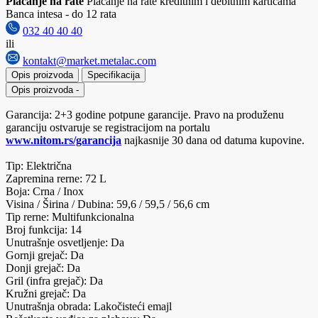
Plaćanje na rate
Plaćanje na rate kreditnim i debitnim karticama
Banca intesa - do 12 rata
032 40 40 40
ili
kontakt@market.metalac.com
Opis proizvoda
Specifikacija
Opis proizvoda
-
Garancija: 2+3 godine potpune garancije. Pravo na produženu
garanciju ostvaruje se registracijom na portalu
www.nitom.rs/garancija
najkasnije 30 dana od datuma kupovine.
Tip: Električna
Zapremina rerne: 72 L
Boja: Crna / Inox
Visina / Širina / Dubina: 59,6 / 59,5 / 56,6 cm
Tip rerne: Multifunkcionalna
Broj funkcija: 14
Unutrašnje osvetljenje: Da
Gornji grejač: Da
Donji grejač: Da
Gril (infra grejač): Da
Kružni grejač: Da
Unutrašnja obrada: Lakočisteći emajl