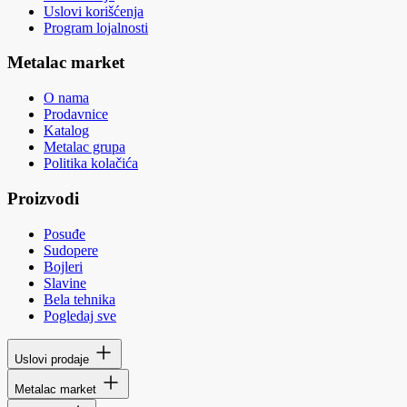
Uslovi korišćenja
Program lojalnosti
Metalac market
O nama
Prodavnice
Katalog
Metalac grupa
Politika kolačića
Proizvodi
Posuđe
Sudopere
Bojleri
Slavine
Bela tehnika
Pogledaj sve
Uslovi prodaje
Metalac market