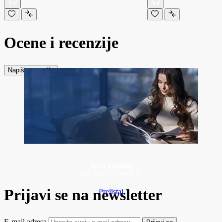
Ocene i recenzije
Napiši recenziju
Novi katalog
ZA 2026 GODINU
Prijavi se na newsletter
Prelistaj
E-mail adresa