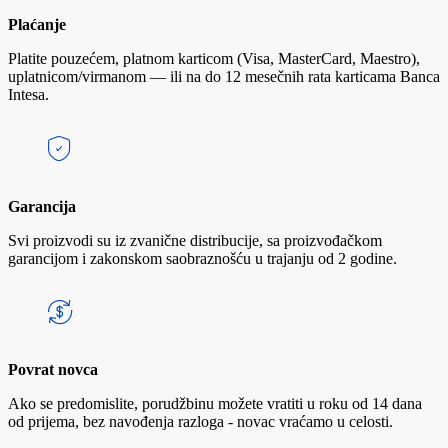
Plaćanje
Platite pouzećem, platnom karticom (Visa, MasterCard, Maestro),
uplatnicom/virmanom — ili na do 12 mesečnih rata karticama Banca
Intesa.
Garancija
Svi proizvodi su iz zvanične distribucije, sa proizvođačkom
garancijom i zakonskom saobraznošću u trajanju od 2 godine.
Povrat novca
Ako se predomislite, porudžbinu možete vratiti u roku od 14 dana
od prijema, bez navođenja razloga - novac vraćamo u celosti.