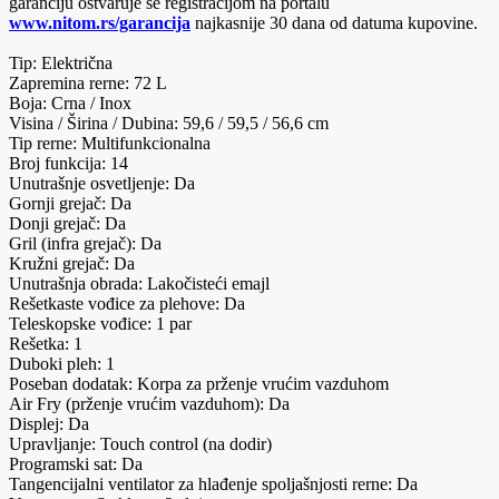
garanciju ostvaruje se registracijom na portalu
www.nitom.rs/garancija
najkasnije 30 dana od datuma kupovine.
Tip: Električna
Zapremina rerne: 72 L
Boja: Crna / Inox
Visina / Širina / Dubina: 59,6 / 59,5 / 56,6 cm
Tip rerne: Multifunkcionalna
Broj funkcija: 14
Unutrašnje osvetljenje: Da
Gornji grejač: Da
Donji grejač: Da
Gril (infra grejač): Da
Kružni grejač: Da
Unutrašnja obrada: Lakočisteći emajl
Rešetkaste vođice za plehove: Da
Teleskopske vođice: 1 par
Rešetka: 1
Duboki pleh: 1
Poseban dodatak: Korpa za prženje vrućim vazduhom
Air Fry (prženje vrućim vazduhom): Da
Displej: Da
Upravljanje: Touch control (na dodir)
Programski sat: Da
Tangencijalni ventilator za hlađenje spoljašnjosti rerne: Da