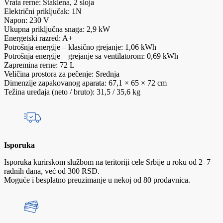
Vrata rerne: Staklena, 2 sloja
Električni priključak: 1N
Napon: 230 V
Ukupna priključna snaga: 2,9 kW
Energetski razred: A+
Potrošnja energije – klasično grejanje: 1,06 kWh
Potrošnja energije – grejanje sa ventilatorom: 0,69 kWh
Zapremina rerne: 72 L
Veličina prostora za pečenje: Srednja
Dimenzije zapakovanog aparata: 67,1 × 65 × 72 cm
Težina uređaja (neto / bruto): 31,5 / 35,6 kg
Isporuka
Isporuka kurirskom službom na teritoriji cele Srbije u roku od 2–7
radnih dana, već od 300 RSD.
Moguće i besplatno preuzimanje u nekoj od 80 prodavnica.