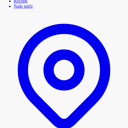
Recepti
Naše priče