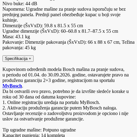
Nivo buke: 44 dB
Napomena: Ugradne mašine za pranje sudova isporučuju se bez
prednjeg panela. Prednji panel obezbeđuje kupac u boji svoje
kuhinje.
Dimenzije (ŠxVxD): 59.8 x 81.5 x 55 cm
Ugradne dimenzije (ŠxVxD): 60–60.8 x 81.7–87.5 x 55 cm
Masa: 43.1 kg
Pakovanje: Dimenzije pakovanja (ŠxVxD): 66 x 88 x 67 cm, Težina
pakovanja: 45 kg
Specifikacija
+
Kupovinom određenih modela Bosch mašina za pranje sudova,
u periodu od 01.04. do 30.09.2026. godine, ostavarujete pravo na
produženu garanciju 2+3 godine, registracijom na sportalu
MyBosch
.
Da bi ostvarili ovo pravo, potrebno je da izvršite sledeće korake u
roku od 30 dana od datuma kupovine:
1. Online registraciju uređaja na portalu MyBosch.
2. Aktivaciju produženja garancije putem MyBosch naloga.
Ostavljanje recenzije o zadovoljstvu proizvodom je opciono i nije
uslov za ostvarivanje produžene garancije.
Tip ugradne mašine: Potpuno ugradne
Kapacitet punjenja: 14 kompleta