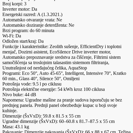
Broj korpi: 3
Inverter motor: Da
Energetski razred: A (1.3.2021.)
Automatsko otvaranje vrata: Ne
Automatsko doziranje deterdženta: Ne
Brzi program: do 60 minuta
Wi-Fi: Da
Odložen start/kraj: Da
Funkcije i karakteristike: Zeolith sušenje, EfficientDry i toplotni
menjač, Dozirni asistent, EcoSilence Drive inverter motor,
Automatsko prepoznavanje sredstva za čišćenje, Filtrirni sistem
samočišćenja sa troslojnim talasastim sistemom filtriranja,
Unutrašnjost od nerđajućeg čelika, AquaStop
Programi: Eco 50°, Auto 45-65°, Intelligent, Intensive 70°, Kratko
60 min., Glass 40°, Silence 50°, Omiljeni
Potrošnja vode: 9.5 l po ciklusu
Potrošnja električne energije: 54 kWh kroz 100 ciklusa
Nivo buke: 44 dB
Napomena: Ugradne mašine za pranje sudova isporučuju se bez
prednjeg panela. Prednji panel obezbeđuje kupac u boji svoje
kuhinje.
Dimenzije (ŠxVxD): 59.8 x 81.5 x 55 cm
Ugradne dimenzije (ŠxVxD): 60–60.8 x 81.7–87.5 x 55 cm
Masa: 43.1 kg
Pakovanje: Dimenzije pakovanja (ŠxVxD): 66 x 88 x 67 cm, Težina