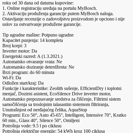
roku od 30 dana od datuma kupovine:
1. Online registraciju uređaja na portalu MyBosch.
2. Aktivaciju produženja garancije putem MyBosch naloga.
Ostavljanje recenzije o zadovoljstvu proizvodom je opciono i nije
uslov za ostvarivanje produžene garancije.
Tip ugradne mašine: Potpuno ugradne
Kapacitet punjenja: 14 kompleta
Broj korpi: 3
Inverter motor: Da
Energetski razred: A (1.3.2021.)
Automatsko otvaranje vrata: Ne
Automatsko doziranje deterdženta: Ne
Brzi program: do 60 minuta
Wi-Fi: Da
Odložen start/kraj: Da
Funkcije i karakteristike: Zeolith sušenje, EfficientDry i toplotni
menjač, Dozirni asistent, EcoSilence Drive inverter motor,
Automatsko prepoznavanje sredstva za čišćenje, Filtrirni sistem
samočišćenja sa troslojnim talasastim sistemom filtriranja,
Unutrašnjost od nerđajućeg čelika, AquaStop
Programi: Eco 50°, Auto 45-65°, Intelligent, Intensive 70°, Kratko
60 min., Glass 40°, Silence 50°, Omiljeni
Potrošnja vode: 9.5 l po ciklusu
Potrošnja električne energije: 54 kWh kroz 100 ciklusa