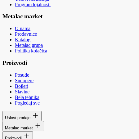
Program lojalnosti
Metalac market
O nama
Prodavnice
Katalog
Metalac grupa
Politika kolačića
Proizvodi
Posuđe
Sudopere
Bojleri
Slavine
Bela tehnika
Pogledaj sve
Uslovi prodaje
Metalac market
Proizvodi