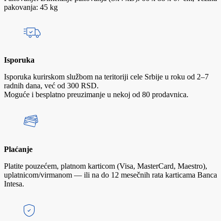
pakovanja: 45 kg
Isporuka
Isporuka kurirskom službom na teritoriji cele Srbije u roku od 2–7
radnih dana, već od 300 RSD.
Moguće i besplatno preuzimanje u nekoj od 80 prodavnica.
Plaćanje
Platite pouzećem, platnom karticom (Visa, MasterCard, Maestro),
uplatnicom/virmanom — ili na do 12 mesečnih rata karticama Banca
Intesa.