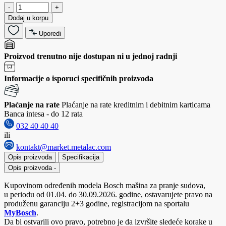
-
+
Dodaj u korpu
Uporedi
Proizvod trenutno nije dostupan ni u jednoj radnji
Informacije o isporuci specifičnih proizvoda
Plaćanje na rate
Plaćanje na rate kreditnim i debitnim karticama
Banca intesa - do 12 rata
032 40 40 40
ili
kontakt@market.metalac.com
Opis proizvoda
Specifikacija
Opis proizvoda
-
Kupovinom određenih modela Bosch mašina za pranje sudova,
u periodu od 01.04. do 30.09.2026. godine, ostavarujete pravo na
produženu garanciju 2+3 godine, registracijom na sportalu
MyBosch
.
Da bi ostvarili ovo pravo, potrebno je da izvršite sledeće korake u