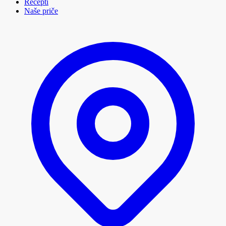
Recepti
Naše priče