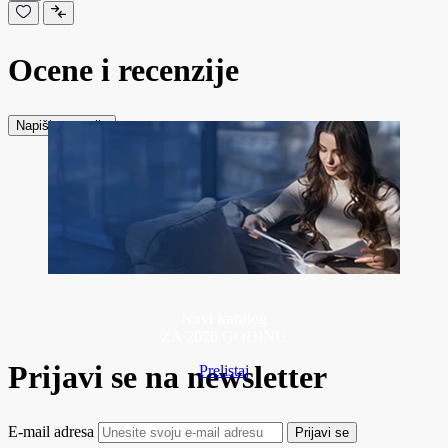
Ocene i recenzije
Napiši recenziju
Novi katalog
ZA 2026 GODINU
Prijavi se na newsletter
Prelistaj
E-mail adresa
Prijavi se