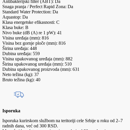
Antibakterijski filter (ABT): Da
Snaga pranja / Perfect Rapid Zona: Da
Standard Water Protection: Da
Aquastop: Da
Klasa energetske efikasnosti: C
Klasa buke: B
Nivo buke (dB (A) re 1 pW): 41
Visina uređaja (mm): 816
Visina bez gornje ploče (mm): 816
Širina uređaja: 448
Dubina uređaja: 559
Visina upakovanog uređaja (mm): 882
Širina upakovanog uređaja (mm): 510
Dubina upakovanog proizvoda (mm): 631
Neto težina (kg): 37
Bruto težina (kg): 40
Isporuka
Isporuka kurirskom službom na teritoriji cele Srbije u roku od 2–7
radnih dana, već od 300 RSD.