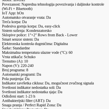
Povezanost: Napredna tehnologija povezivanja i daljinske kontrole
(Wi-Fi + Bluetooth)
IoT App: hOn
Automatsko otvaranje vrata: Da
Treća korpa: Da
Podesiva gornja korpa: Da, easy-click
Sistem sušenja: Kondenzatorsko
Sklopive police: 1°+2° Rows from Back - Lower
Smart senzor sistem: Da
Elektronska kontrola dugmićima: Digitalna
Šarke: Standardne
Maksimalna temperatura ulazne vode (°C): 60
Vrsta utikača: Schuko
Trenutno (A): 10
Napon (V): 220-240
Broj programa: 8
Automatski programi: Da
Pola punjenja: Da
Indikator završetka ciklusa: Da, mogućnost zvučnog signala
Svetlosni indikator nedostatka soli: Da
Svetlosni indikator nedostatka sjaja: Da
Odloženi start: 1-23 h
Antibakterijski filter (ABT): Da
Snaga pranja / Perfect Rapid Zona: Da