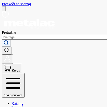
Preskoči na sadržaj
Pretražite
Korpa
Svi proizvodi
Katalog