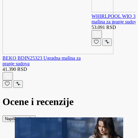
WHIRLPOOL WIO 3T1
mašina za pranje sudov
53.091 RSD
BEKO BDIN25323 Ugradna mašina za
pranje sudova
41.390 RSD
Ocene i recenzije
Napiši recenziju