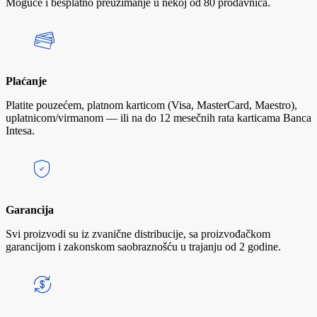
Moguće i besplatno preuzimanje u nekoj od 80 prodavnica.
Plaćanje
Platite pouzećem, platnom karticom (Visa, MasterCard, Maestro),
uplatnicom/virmanom — ili na do 12 mesečnih rata karticama Banca
Intesa.
Garancija
Svi proizvodi su iz zvanične distribucije, sa proizvođačkom
garancijom i zakonskom saobraznošću u trajanju od 2 godine.