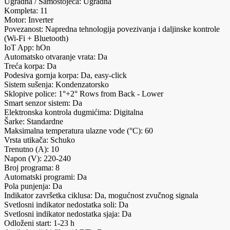
Ugradna / Samostojeća: Ugradna
Kompleta: 11
Motor: Inverter
Povezanost: Napredna tehnologija povezivanja i daljinske kontrole
(Wi-Fi + Bluetooth)
IoT App: hOn
Automatsko otvaranje vrata: Da
Treća korpa: Da
Podesiva gornja korpa: Da, easy-click
Sistem sušenja: Kondenzatorsko
Sklopive police: 1°+2° Rows from Back - Lower
Smart senzor sistem: Da
Elektronska kontrola dugmićima: Digitalna
Šarke: Standardne
Maksimalna temperatura ulazne vode (°C): 60
Vrsta utikača: Schuko
Trenutno (A): 10
Napon (V): 220-240
Broj programa: 8
Automatski programi: Da
Pola punjenja: Da
Indikator završetka ciklusa: Da, mogućnost zvučnog signala
Svetlosni indikator nedostatka soli: Da
Svetlosni indikator nedostatka sjaja: Da
Odloženi start: 1-23 h