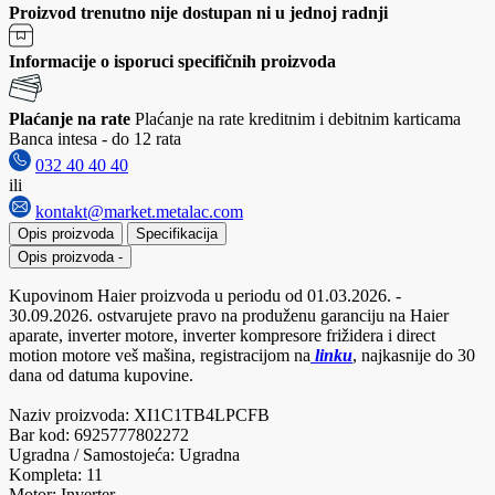
Proizvod trenutno nije dostupan ni u jednoj radnji
Informacije o isporuci specifičnih proizvoda
Plaćanje na rate
Plaćanje na rate kreditnim i debitnim karticama
Banca intesa - do 12 rata
032 40 40 40
ili
kontakt@market.metalac.com
Opis proizvoda
Specifikacija
Opis proizvoda
-
Kupovinom Haier proizvoda u periodu od 01.03.2026. -
30.09.2026. ostvarujete pravo na produženu garanciju na Haier
aparate, inverter motore, inverter kompresore frižidera i direct
motion motore veš mašina, registracijom na
linku
, najkasnije do 30
dana od datuma kupovine.
Naziv proizvoda: XI1C1TB4LPCFB
Bar kod: 6925777802272
Ugradna / Samostojeća: Ugradna
Kompleta: 11
Motor: Inverter