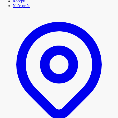
Recepti
Naše priče