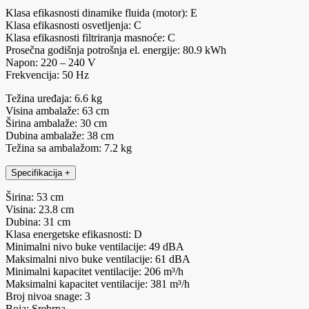
Klasa efikasnosti dinamike fluida (motor): E
Klasa efikasnosti osvetljenja: C
Klasa efikasnosti filtriranja masnoće: C
Prosečna godišnja potrošnja el. energije: 80.9 kWh
Napon: 220 – 240 V
Frekvencija: 50 Hz
Težina uređaja: 6.6 kg
Visina ambalaže: 63 cm
Širina ambalaže: 30 cm
Dubina ambalaže: 38 cm
Težina sa ambalažom: 7.2 kg
Specifikacija
+
Širina: 53 cm
Visina: 23.8 cm
Dubina: 31 cm
Klasa energetske efikasnosti: D
Minimalni nivo buke ventilacije: 49 dBA
Maksimalni nivo buke ventilacije: 61 dBA
Minimalni kapacitet ventilacije: 206 m³/h
Maksimalni kapacitet ventilacije: 381 m³/h
Broj nivoa snage: 3
Boja: Srebrna