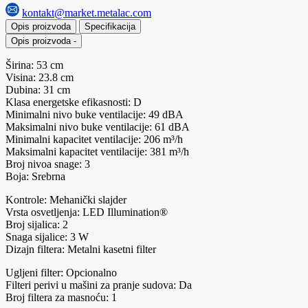
kontakt@market.metalac.com
Opis proizvoda
Specifikacija
Opis proizvoda
-
Širina: 53 cm
Visina: 23.8 cm
Dubina: 31 cm
Klasa energetske efikasnosti: D
Minimalni nivo buke ventilacije: 49 dBA
Maksimalni nivo buke ventilacije: 61 dBA
Minimalni kapacitet ventilacije: 206 m³/h
Maksimalni kapacitet ventilacije: 381 m³/h
Broj nivoa snage: 3
Boja: Srebrna
Kontrole: Mehanički slajder
Vrsta osvetljenja: LED Illumination®
Broj sijalica: 2
Snaga sijalice: 3 W
Dizajn filtera: Metalni kasetni filter
Ugljeni filter: Opcionalno
Filteri perivi u mašini za pranje sudova: Da
Broj filtera za masnoću: 1