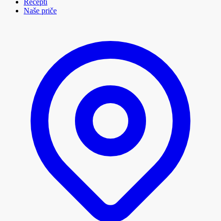
Recepti
Naše priče