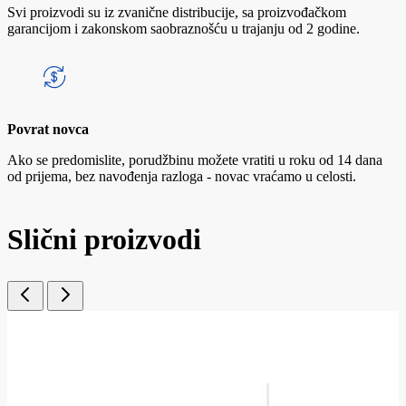
Svi proizvodi su iz zvanične distribucije, sa proizvođačkom
garancijom i zakonskom saobraznošću u trajanju od 2 godine.
Povrat novca
Ako se predomislite, porudžbinu možete vratiti u roku od 14 dana
od prijema, bez navođenja razloga - novac vraćamo u celosti.
Slični proizvodi