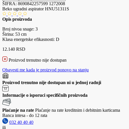
ŠIFRA:
8690842257599
1272008
Beko ugradni aspirator HNU51311S
Opis proizvoda
Broj nivoa snage: 3
Širina: 53 cm
Klasa energetske efikasnosti: D
12.140 RSD
Proizvod trenutno nije dostupan
Obavesti me kada je proizvod ponovo na stanju
Proizvod trenutno nije dostupan ni u jednoj radnji
Informacije o isporuci specifičnih proizvoda
Plaćanje na rate
Plaćanje na rate kreditnim i debitnim karticama
Banca intesa - do 12 rata
032 40 40 40
ili