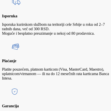
Isporuka
Isporuka kurirskom službom na teritoriji cele Srbije u roku od 2–7
radnih dana, već od 300 RSD.
Moguće i besplatno preuzimanje u nekoj od 80 prodavnica.
Plaćanje
Platite pouzećem, platnom karticom (Visa, MasterCard, Maestro),
uplatnicom/virmanom — ili na do 12 mesečnih rata karticama Banca
Intesa.
Garancija