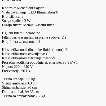
Kontrole: Mehanički slajder
Vrsta osvetljenja: LED Illumination®
Broj sijalica: 2
Snaga sijalice: 3 W
Dizajn filtera: Metalni kasetni filter
Ugljeni filter: Opcionalno
Filteri perivi u mašini za pranje sudova: Da
Broj filtera za masnoću: 1
Klasa efikasnosti dinamike fluida (motor): E
Klasa efikasnosti osvetljenja: C
Klasa efikasnosti filtriranja masnoće: C
Prosečna godišnja potrošnja el. energije: 80.9 kWh
Napon: 220 – 240 V
Frekvencija: 50 Hz
Težina uređaja: 6.6 kg
Visina ambalaže: 63 cm
Širina ambalaže: 30 cm
Dubina ambalaže: 38 cm
Težina sa ambalažom: 7.2 kg