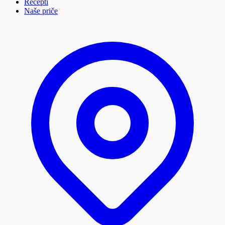
Recepti
Naše priče