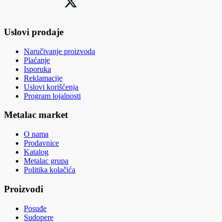
Uslovi prodaje
Naručivanje proizvoda
Plaćanje
Isporuka
Reklamacije
Uslovi korišćenja
Program lojalnosti
Metalac market
O nama
Prodavnice
Katalog
Metalac grupa
Politika kolačića
Proizvodi
Posuđe
Sudopere