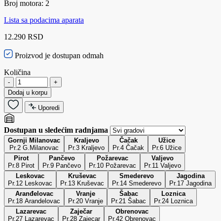
Broj motora: 2
Lista sa podacima aparata
12.290 RSD
Proizvod je dostupan odmah
Količina
-
+
Dodaj u korpu
Uporedi
Dostupan u sledećim radnjama
Gornji Milanovac
Kraljevo
Čačak
Užice
Pr.2 G.Milanovac
Pr.3 Kraljevo
Pr.4 Čačak
Pr.6 Užice
Pirot
Pančevo
Požarevac
Valjevo
Pr.8 Pirot
Pr.9 Pančevo
Pr.10 Požarevac
Pr.11 Valjevo
Leskovac
Kruševac
Smederevo
Jagodina
Pr.12 Leskovac
Pr.13 Kruševac
Pr.14 Smederevo
Pr.17 Jagodina
Aranđelovac
Vranje
Šabac
Loznica
Pr.18 Arandelovac
Pr.20 Vranje
Pr.21 Šabac
Pr.24 Loznica
Lazarevac
Zaječar
Obrenovac
Pr.27 Lazarevac
Pr.28 Zajecar
Pr.42 Obrenovac