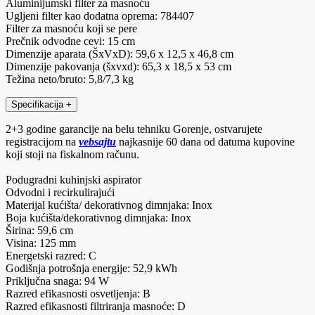
Aluminijumski filter za masnoću
Ugljeni filter kao dodatna oprema: 784407
Filter za masnoću koji se pere
Prečnik odvodne cevi: 15 cm
Dimenzije aparata (ŠxVxD): 59,6 x 12,5 x 46,8 cm
Dimenzije pakovanja (šxvxd): 65,3 x 18,5 x 53 cm
Težina neto/bruto: 5,8/7,3 kg
Specifikacija
+
2+3 godine garancije na belu tehniku Gorenje, ostvarujete
registracijom na
vebsajtu
najkasnije 60 dana od datuma kupovine
koji stoji na fiskalnom računu.
Podugradni kuhinjski aspirator
Odvodni i recirkulirajući
Materijal kućišta/ dekorativnog dimnjaka: Inox
Boja kućišta/dekorativnog dimnjaka: Inox
Širina: 59,6 cm
Visina: 125 mm
Energetski razred: C
Godišnja potrošnja energije: 52,9 kWh
Priključna snaga: 94 W
Razred efikasnosti osvetljenja: B
Razred efikasnosti filtriranja masnoće: D