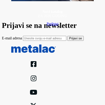
Novi katalog
ZA 2026 GODINU
Prijavi se na newsletter
Prelistaj
E-mail adresa
Prijavi se