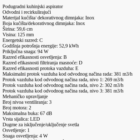
Podugradni kuhinjski aspirator
Odvodni i recirkulirajući
Materijal kućišta/ dekorativnog dimnjaka: Inox
Boja kućišta/dekorativnog dimnjaka: Inox
Širina: 59,6 cm
Visina: 125 mm
Energetski razred: C
Godišnja potrošnja energije: 52,9 kWh
Priključna snaga: 94 W
Razred efikasnosti osvetljenja: B
Razred efikasnosti filtriranja masnoće: D
Razred efikasnosti protoka vazduha: E
Maksimalni protok vazduha kod odvodnog načina rada: 381 m3/h
Protok vazduha kod odvodnog načina rada, nivo 1: 269 m3/h
Protok vazduha kod odvodnog načina rada, nivo 2: 302 m3/h
Protok vazduha kod odvodnog načina rada, nivo 3: 381 m3/h
Mehaničko upravljanje
Broj nivoa ventiliranja: 3
Broj motora: 2
Maksimalna buka: 67 dB
Vrsta sijalica: LED
Dugme za isključenje/uključenje svetla
Osvetljenje: 1
Snaga osvetljenja: 4 W