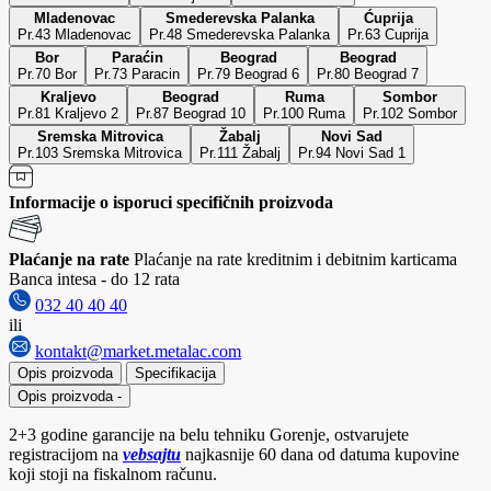
Mladenovac
Smederevska Palanka
Ćuprija
Pr.43 Mladenovac
Pr.48 Smederevska Palanka
Pr.63 Cuprija
Bor
Paraćin
Beograd
Beograd
Pr.70 Bor
Pr.73 Paracin
Pr.79 Beograd 6
Pr.80 Beograd 7
Kraljevo
Beograd
Ruma
Sombor
Pr.81 Kraljevo 2
Pr.87 Beograd 10
Pr.100 Ruma
Pr.102 Sombor
Sremska Mitrovica
Žabalj
Novi Sad
Pr.103 Sremska Mitrovica
Pr.111 Žabalj
Pr.94 Novi Sad 1
Informacije o isporuci specifičnih proizvoda
Plaćanje na rate
Plaćanje na rate kreditnim i debitnim karticama
Banca intesa - do 12 rata
032 40 40 40
ili
kontakt@market.metalac.com
Opis proizvoda
Specifikacija
Opis proizvoda
-
2+3 godine garancije na belu tehniku Gorenje, ostvarujete
registracijom na
vebsajtu
najkasnije 60 dana od datuma kupovine
koji stoji na fiskalnom računu.