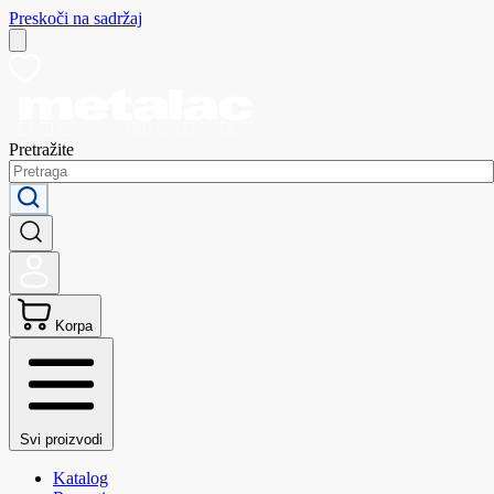
Preskoči na sadržaj
Pretražite
Korpa
Svi proizvodi
Katalog