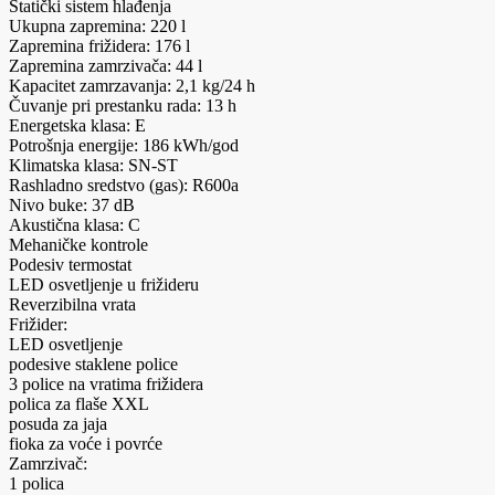
Statički sistem hlađenja
Ukupna zapremina: 220 l
Zapremina frižidera: 176 l
Zapremina zamrzivača: 44 l
Kapacitet zamrzavanja: 2,1 kg/24 h
Čuvanje pri prestanku rada: 13 h
Energetska klasa: E
Potrošnja energije: 186 kWh/god
Klimatska klasa: SN-ST
Rashladno sredstvo (gas): R600a
Nivo buke: 37 dB
Akustična klasa: C
Mehaničke kontrole
Podesiv termostat
LED osvetljenje u frižideru
Reverzibilna vrata
Frižider:
LED osvetljenje
podesive staklene police
3 police na vratima frižidera
polica za flaše XXL
posuda za jaja
fioka za voće i povrće
Zamrzivač:
1 polica