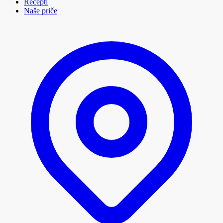
Recepti
Naše priče