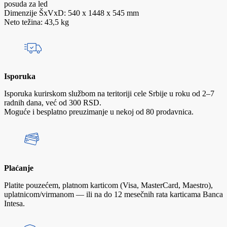
posuda za led
Dimenzije ŠxVxD: 540 x 1448 x 545 mm
Neto težina: 43,5 kg
Isporuka
Isporuka kurirskom službom na teritoriji cele Srbije u roku od 2–7
radnih dana, već od 300 RSD.
Moguće i besplatno preuzimanje u nekoj od 80 prodavnica.
Plaćanje
Platite pouzećem, platnom karticom (Visa, MasterCard, Maestro),
uplatnicom/virmanom — ili na do 12 mesečnih rata karticama Banca
Intesa.