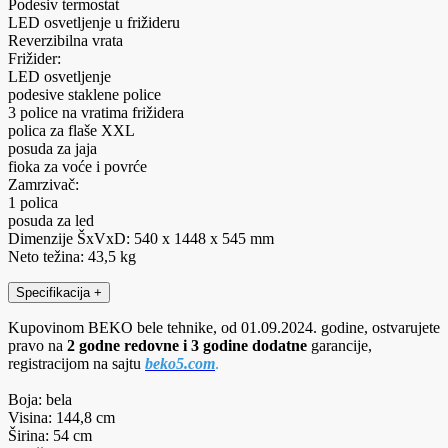
Podesiv termostat
LED osvetljenje u frižideru
Reverzibilna vrata
Frižider:
LED osvetljenje
podesive staklene police
3 police na vratima frižidera
polica za flaše XXL
posuda za jaja
fioka za voće i povrće
Zamrzivač:
1 polica
posuda za led
Dimenzije ŠxVxD: 540 x 1448 x 545 mm
Neto težina: 43,5 kg
Specifikacija
+
Kupovinom BEKO bele tehnike, od 01.09.2024. godine, ostvarujete
pravo na
2 godne redovne i 3 godine dodatne
garancije,
registracijom na sajtu
beko5.com
.
Boja: bela
Visina: 144,8 cm
Širina: 54 cm