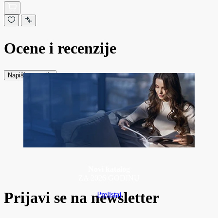
Ocene i recenzije
Napiši recenziju
Novi katalog
ZA 2026 GODINU
Prijavi se na newsletter
Prelistaj