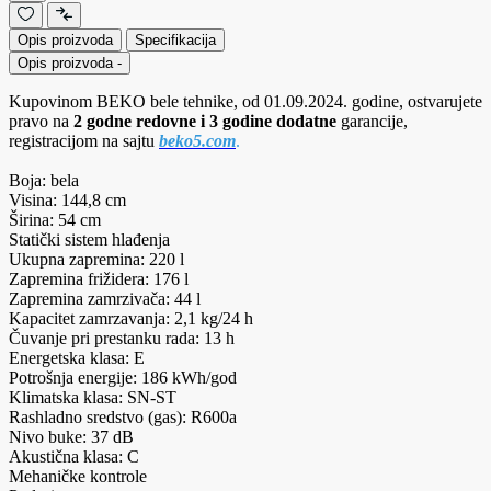
Opis proizvoda
Specifikacija
Opis proizvoda
-
Kupovinom BEKO bele tehnike, od 01.09.2024. godine, ostvarujete
pravo na
2 godne redovne i 3 godine dodatne
garancije,
registracijom na sajtu
beko5.com
.
Boja: bela
Visina: 144,8 cm
Širina: 54 cm
Statički sistem hlađenja
Ukupna zapremina: 220 l
Zapremina frižidera: 176 l
Zapremina zamrzivača: 44 l
Kapacitet zamrzavanja: 2,1 kg/24 h
Čuvanje pri prestanku rada: 13 h
Energetska klasa: E
Potrošnja energije: 186 kWh/god
Klimatska klasa: SN-ST
Rashladno sredstvo (gas): R600a
Nivo buke: 37 dB
Akustična klasa: C
Mehaničke kontrole