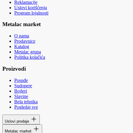
Reklamacije
Uslovi korišćenja
Program lojalnosti
Metalac market
O nama
Prodavnice
Katalog
Metalac grupa
Politika kolačića
Proizvodi
Posuđe
Sudopere
Bojleri
Slavine
Bela tehnika
Pogledaj sve
Uslovi prodaje
Metalac market