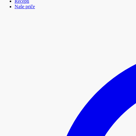
Recepti
Naše priče