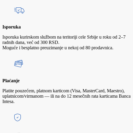
Isporuka
Isporuka kurirskom službom na teritoriji cele Srbije u roku od 2–7
radnih dana, već od 300 RSD.
Moguće i besplatno preuzimanje u nekoj od 80 prodavnica.
Plaćanje
Platite pouzećem, platnom karticom (Visa, MasterCard, Maestro),
uplatnicom/virmanom — ili na do 12 mesečnih rata karticama Banca
Intesa.