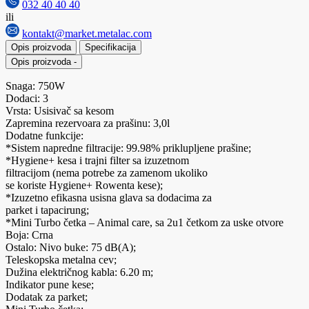
032 40 40 40
ili
kontakt@market.metalac.com
Opis proizvoda
Specifikacija
Opis proizvoda
-
Snaga: 750W
Dodaci: 3
Vrsta: Usisivač sa kesom
Zapremina rezervoara za prašinu: 3,0l
Dodatne funkcije:
*Sistem napredne filtracije: 99.98% priklupljene prašine;
*Hygiene+ kesa i trajni filter sa izuzetnom
filtracijom (nema potrebe za zamenom ukoliko
se koriste Hygiene+ Rowenta kese);
*Izuzetno efikasna usisna glava sa dodacima za
parket i tapacirung;
*Mini Turbo četka – Animal care, sa 2u1 četkom za uske otvore
Boja: Crna
Ostalo: Nivo buke: 75 dB(A);
Teleskopska metalna cev;
Dužina električnog kabla: 6.20 m;
Indikator pune kese;
Dodatak za parket;