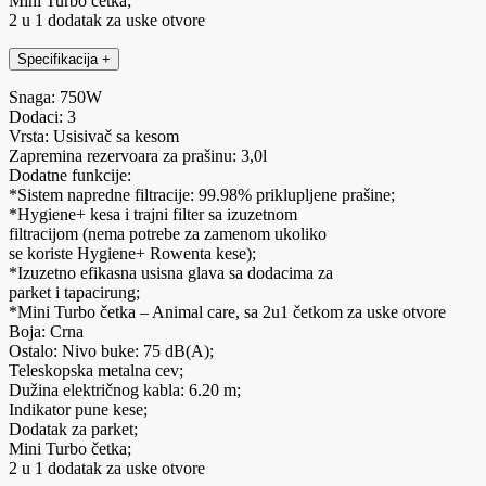
Mini Turbo četka;
2 u 1 dodatak za uske otvore
Specifikacija
+
Snaga: 750W
Dodaci: 3
Vrsta: Usisivač sa kesom
Zapremina rezervoara za prašinu: 3,0l
Dodatne funkcije:
*Sistem napredne filtracije: 99.98% priklupljene prašine;
*Hygiene+ kesa i trajni filter sa izuzetnom
filtracijom (nema potrebe za zamenom ukoliko
se koriste Hygiene+ Rowenta kese);
*Izuzetno efikasna usisna glava sa dodacima za
parket i tapacirung;
*Mini Turbo četka – Animal care, sa 2u1 četkom za uske otvore
Boja: Crna
Ostalo: Nivo buke: 75 dB(A);
Teleskopska metalna cev;
Dužina električnog kabla: 6.20 m;
Indikator pune kese;
Dodatak za parket;
Mini Turbo četka;
2 u 1 dodatak za uske otvore