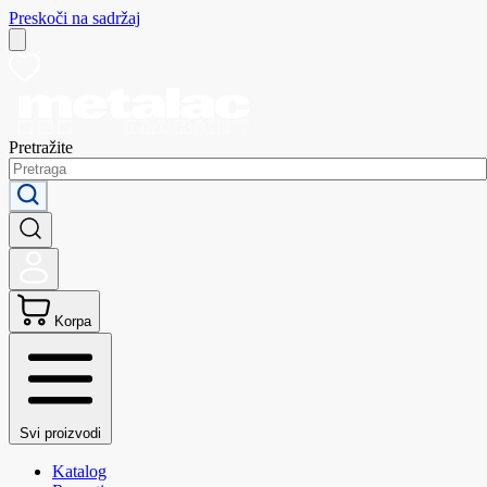
Preskoči na sadržaj
Pretražite
Korpa
Svi proizvodi
Katalog