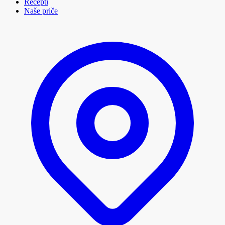
Recepti
Naše priče