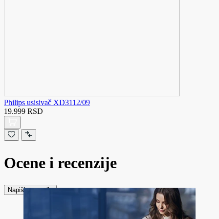
Philips usisivač XD3112/09
19.999 RSD
Ocene i recenzije
Napiši recenziju