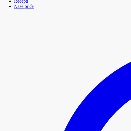
Recepti
Naše priče