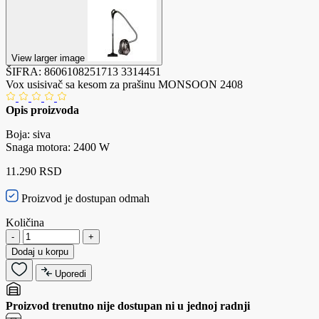
View larger image
ŠIFRA:
8606108251713
3314451
Vox usisivač sa kesom za prašinu MONSOON 2408
Opis proizvoda
Boja: siva
Snaga motora: 2400 W
11.290 RSD
Proizvod je dostupan odmah
Količina
-
+
Dodaj u korpu
Uporedi
Proizvod trenutno nije dostupan ni u jednoj radnji