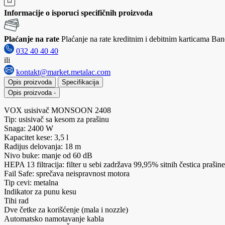
Informacije o isporuci specifičnih proizvoda
Plaćanje na rate
Plaćanje na rate kreditnim i debitnim karticama Banc
032 40 40 40
ili
kontakt@market.metalac.com
Opis proizvoda
Specifikacija
Opis proizvoda
-
VOX usisivač MONSOON 2408
Tip: usisivač sa kesom za prašinu
Snaga: 2400 W
Kapacitet kese: 3,5 l
Radijus delovanja: 18 m
Nivo buke: manje od 60 dB
HEPA 13 filtracija: filter u sebi zadržava 99,95% sitnih čestica prašine 
Fail Safe: sprečava neispravnost motora
Tip cevi: metalna
Indikator za punu kesu
Tihi rad
Dve četke za korišćenje (mala i nozzle)
Automatsko namotavanje kabla