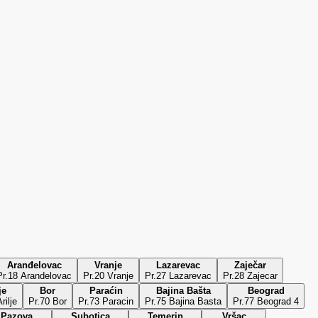
Aranđelovac
Vranje
Lazarevac
Zaječar
Pr.18 Arandelovac
Pr.20 Vranje
Pr.27 Lazarevac
Pr.28 Zajecar
je
Bor
Paraćin
Bajina Bašta
Beograd
rilje
Pr.70 Bor
Pr.73 Paracin
Pr.75 Bajina Basta
Pr.77 Beograd 4
 Pazova
Subotica
Temerin
Vršac