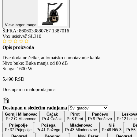
View larger image
ŠIFRA:
8606033880767
1387016
Vox usisivač SL310
Opis proizvoda
Dve dodatne četke, automatsko namotavanje kabla
Nivo buke: Buka manja od 80 dB
Snaga: 1600 W
5.490 RSD
Dostupan u maloprodajama
Dostupan u sledećim radnjama
Gornji Milanovac
Čačak
Pirot
Pančevo
Leskov
Pr.2 G.Milanovac
Pr.4 Čačak
Pr.8 Pirot
Pr.9 Pančevo
Pr.12 Lesk
Prijepolje
Požega
Mladenovac
Niš
B
Pr.37 Prijepolje
Pr.41 Požega
Pr.43 Mladenovac
Pr.46 Niš 3
Pr.55
Beograd
Beograd
Novi Pazar
Beograd