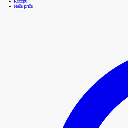
Recepti
Naše priče