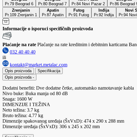
Pr.79 Beograd 6
Pr.80 Beograd 7
Pr.84 Novi Pazar 2
Pr.86 Beograd 
Zrenjanin
Apatin
Futog
Inđija
Novi 
Pr.109 Zrenjanin 1
Pr.87 Apatin
Pr.91 Futog
Pr.92 Inđija
Pr.94 Nov
Informacije o isporuci specifičnih proizvoda
Plaćanje na rate
Plaćanje na rate kreditnim i debitnim karticama Banc
032 40 40 40
ili
kontakt@market.metalac.com
Opis proizvoda
Specifikacija
Opis proizvoda
-
Dodatni benefiti: Dve dodatne četke, automatsko namotavanje kabla
Nivo buke: Buka manja od 80 dB
Snaga: 1600 W
DIMENZIJE I TEŽINA
Neto težina: 3.7 kg
Bruto težina: 4.77 kg
Dimenzije spakovanog uređaja (ŠxVxD): 474 x 290 x 288 mm
Dimenzije uređaja (ŠxVxD): 306 x 245 x 202 mm