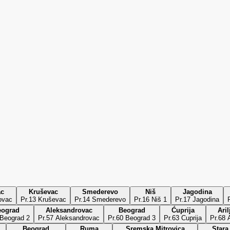
ac
Kruševac
Smederevo
Niš
Jagodina
ovac
Pr.13 Kruševac
Pr.14 Smederevo
Pr.16 Niš 1
Pr.17 Jagodina
eograd
Aleksandrovac
Beograd
Ćuprija
Aril
 Beograd 2
Pr.57 Aleksandrovac
Pr.60 Beograd 3
Pr.63 Cuprija
Pr.68 A
Beograd
Ruma
Sremska Mitrovica
Stara