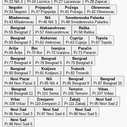
Pr.22 Niš 2
Pr.24 Loznica
Pr.27 Lazarevac
Pr.28 Zajecar
Negotin
Prijepolje
Požega
Obrenovac
Pr.33 Negotin
Pr.37 Prijepolje
Pr.41 Požega
Pr.42 Obrenovac
Mladenovac
Niš
Smederevska Palanka
Pr.43 Mladenovac
Pr.46 Niš 3
Pr.48 Smederevska Palanka
Beograd
Aleksandrovac
Raška
Pr.55 Beograd 2
Pr.57 Aleksandrovac
Pr.58 Raška
Beograd
Aleksinac
Ćuprija
Topola
Pr.60 Beograd 3
Pr.62 Aleksinac
Pr.63 Cuprija
Pr.67 Topola
Arilje
Bor
Ivanjica
Paraćin
Pr.68 Arilje
Pr.70 Bor
Pr.72 Ivanjica
Pr.73 Paracin
Beograd
Beograd
Beograd
Pr.77 Beograd 4
Pr.78 Beograd 5
Pr.79 Beograd 6
Beograd
Kraljevo
Trstenik
Pr.80 Beograd 7
Pr.81 Kraljevo 2
Pr.82 Trstenik
Novi Pazar
Niš
Beograd
Beograd
Pr.84 Novi Pazar 2
Pr.85 Niš 4
Pr.86 Beograd 9
Pr.87 Beograd 10
Beograd
Senta
Temerin
Vrbas
Pr.88 Beograd 11
Pr.101 Senta
Pr.106 Temerin
Pr.107 Vrbas
Vršac
Zrenjanin
Žabalj
Novi Sad
Pr.108 Vršac
Pr.110 Zrenjanin 2
Pr.111 Žabalj
Pr.95 Novi Sad 2
Novi Sad
Novi Sad
Novi Sad
Pr.96 Novi Sad 3
Pr.97 Novi Sad 4
Pr.98 Novi Sad 5
Novi Sad
Pr.99 Novi Sad 6