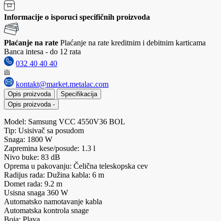
Informacije o isporuci specifičnih proizvoda
Plaćanje na rate
Plaćanje na rate kreditnim i debitnim karticama
Banca intesa - do 12 rata
032 40 40 40
ili
kontakt@market.metalac.com
Opis proizvoda
Specifikacija
Opis proizvoda
-
Model: Samsung VCC 4550V36 BOL
Tip: Usisivač sa posudom
Snaga: 1800 W
Zapremina kese/posude: 1.3 l
Nivo buke: 83 dB
Oprema u pakovanju: Čelična teleskopska cev
Radijus rada: Dužina kabla: 6 m
Domet rada: 9.2 m
Usisna snaga 360 W
Automatsko namotavanje kabla
Automatska kontrola snage
Boja: Plava