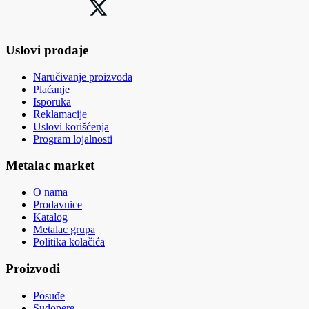
Uslovi prodaje
Naručivanje proizvoda
Plaćanje
Isporuka
Reklamacije
Uslovi korišćenja
Program lojalnosti
Metalac market
O nama
Prodavnice
Katalog
Metalac grupa
Politika kolačića
Proizvodi
Posuđe
Sudopere