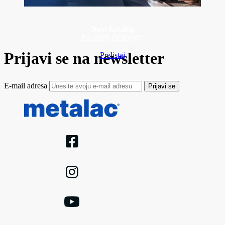
Novi katalog
ZA 2026 GODINU
Prijavi se na newsletter
Prelistaj
E-mail adresa
Prijavi se