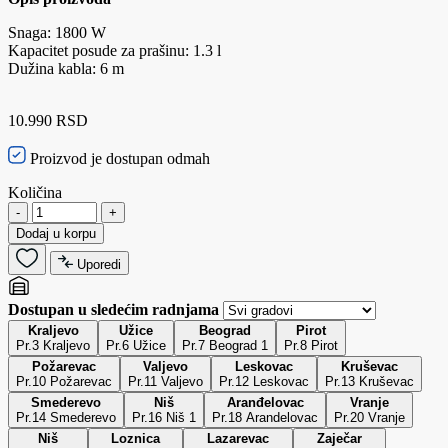
Snaga: 1800 W
Kapacitet posude za prašinu: 1.3 l
Dužina kabla: 6 m
10.990 RSD
Proizvod je dostupan odmah
Količina
-
+
Dodaj u korpu
Uporedi
Dostupan u sledećim radnjama
Kraljevo
Užice
Beograd
Pirot
Pr.3 Kraljevo
Pr.6 Užice
Pr.7 Beograd 1
Pr.8 Pirot
Požarevac
Valjevo
Leskovac
Kruševac
Pr.10 Požarevac
Pr.11 Valjevo
Pr.12 Leskovac
Pr.13 Kruševac
Smederevo
Niš
Aranđelovac
Vranje
Pr.14 Smederevo
Pr.16 Niš 1
Pr.18 Arandelovac
Pr.20 Vranje
Niš
Loznica
Lazarevac
Zaječar