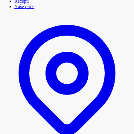
Recepti
Naše priče