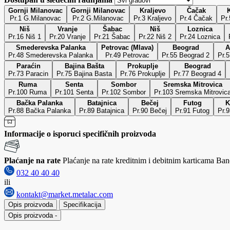
Gornji Milanovac
Gornji Milanovac
Kraljevo
Čačak
Pr.1 G.Milanovac
Pr.2 G.Milanovac
Pr.3 Kraljevo
Pr.4 Čačak
Pr
Niš
Vranje
Šabac
Niš
Loznica
Pr.16 Niš 1
Pr.20 Vranje
Pr.21 Šabac
Pr.22 Niš 2
Pr.24 Loznica
Smederevska Palanka
Petrovac (Mlava)
Beograd
A
Pr.48 Smederevska Palanka
Pr.49 Petrovac
Pr.55 Beograd 2
Pr.
Paraćin
Bajina Bašta
Prokuplje
Beograd
Pr.73 Paracin
Pr.75 Bajina Basta
Pr.76 Prokuplje
Pr.77 Beograd 4
Ruma
Senta
Sombor
Sremska Mitrovica
Pr.100 Ruma
Pr.101 Senta
Pr.102 Sombor
Pr.103 Sremska Mitrovic
Bačka Palanka
Batajnica
Bečej
Futog
K
Pr.88 Bačka Palanka
Pr.89 Batajnica
Pr.90 Bečej
Pr.91 Futog
Pr.9
Informacije o isporuci specifičnih proizvoda
Plaćanje na rate
Plaćanje na rate kreditnim i debitnim karticama Banc
032 40 40 40
ili
kontakt@market.metalac.com
Opis proizvoda
Specifikacija
Opis proizvoda
-