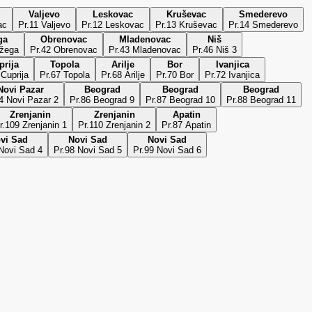
Valjevo
Leskovac
Kruševac
Smederevo
ac
Pr.11 Valjevo
Pr.12 Leskovac
Pr.13 Kruševac
Pr.14 Smederevo
ga
Obrenovac
Mladenovac
Niš
ožega
Pr.42 Obrenovac
Pr.43 Mladenovac
Pr.46 Niš 3
prija
Topola
Arilje
Bor
Ivanjica
 Cuprija
Pr.67 Topola
Pr.68 Arilje
Pr.70 Bor
Pr.72 Ivanjica
Novi Pazar
Beograd
Beograd
Beograd
4 Novi Pazar 2
Pr.86 Beograd 9
Pr.87 Beograd 10
Pr.88 Beograd 11
Zrenjanin
Zrenjanin
Apatin
r.109 Zrenjanin 1
Pr.110 Zrenjanin 2
Pr.87 Apatin
vi Sad
Novi Sad
Novi Sad
Novi Sad 4
Pr.98 Novi Sad 5
Pr.99 Novi Sad 6