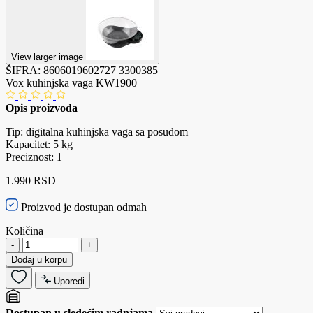
View larger image
ŠIFRA:
8606019602727
3300385
Vox kuhinjska vaga KW1900
Opis proizvoda
Tip: digitalna kuhinjska vaga sa posudom
Kapacitet: 5 kg
Preciznost: 1
1.990 RSD
Proizvod je dostupan odmah
Količina
-
+
Dodaj u korpu
Uporedi
Dostupan u sledećim radnjama