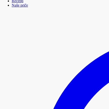
Recepti
Naše priče