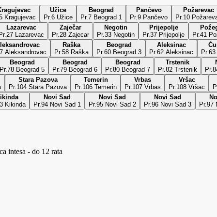
Kragujevac
Užice
Beograd
Pančevo
Požarevac
.5 Kragujevac
Pr.6 Užice
Pr.7 Beograd 1
Pr.9 Pančevo
Pr.10 Požarev
Lazarevac
Zaječar
Negotin
Prijepolje
Pože
Pr.27 Lazarevac
Pr.28 Zajecar
Pr.33 Negotin
Pr.37 Prijepolje
Pr.41 P
leksandrovac
Raška
Beograd
Aleksinac
Ću
57 Aleksandrovac
Pr.58 Raška
Pr.60 Beograd 3
Pr.62 Aleksinac
Pr.63
Beograd
Beograd
Beograd
Trstenik
Pr.78 Beograd 5
Pr.79 Beograd 6
Pr.80 Beograd 7
Pr.82 Trstenik
Pr.8
Stara Pazova
Temerin
Vrbas
Vršac
a
Pr.104 Stara Pazova
Pr.106 Temerin
Pr.107 Vrbas
Pr.108 Vršac
P
ikinda
Novi Sad
Novi Sad
Novi Sad
No
3 Kikinda
Pr.94 Novi Sad 1
Pr.95 Novi Sad 2
Pr.96 Novi Sad 3
Pr.97 
a intesa - do 12 rata