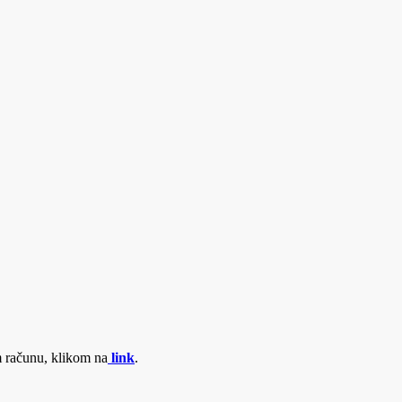
m računu, klikom na
link
.