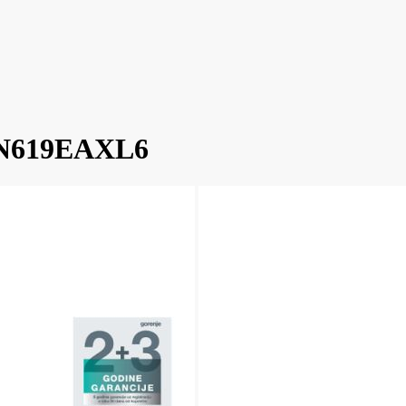
 FN619EAXL6