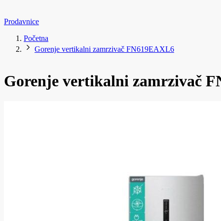
Prodavnice
Početna
Gorenje vertikalni zamrzivač FN619EAXL6
Gorenje vertikalni zamrzivač