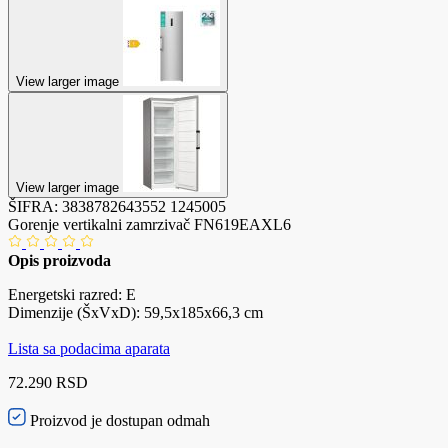
View larger image
View larger image
ŠIFRA:
3838782643552
1245005
Gorenje vertikalni zamrzivač FN619EAXL6
Opis proizvoda
Energetski razred: E
Dimenzije (ŠxVxD): 59,5x185x66,3 cm
Lista sa podacima aparata
72.290 RSD
Proizvod je dostupan odmah