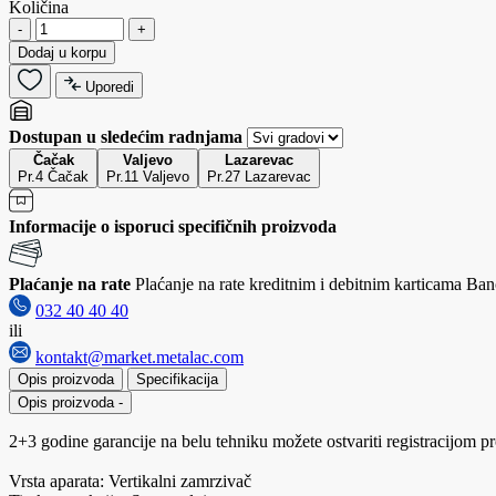
Količina
-
+
Dodaj u korpu
Uporedi
Dostupan u sledećim radnjama
Čačak
Valjevo
Lazarevac
Pr.4 Čačak
Pr.11 Valjevo
Pr.27 Lazarevac
Informacije o isporuci specifičnih proizvoda
Plaćanje na rate
Plaćanje na rate kreditnim i debitnim karticama Banc
032 40 40 40
ili
kontakt@market.metalac.com
Opis proizvoda
Specifikacija
Opis proizvoda
-
2+3 godine garancije na belu tehniku možete ostvariti registracijom 
Vrsta aparata: Vertikalni zamrzivač