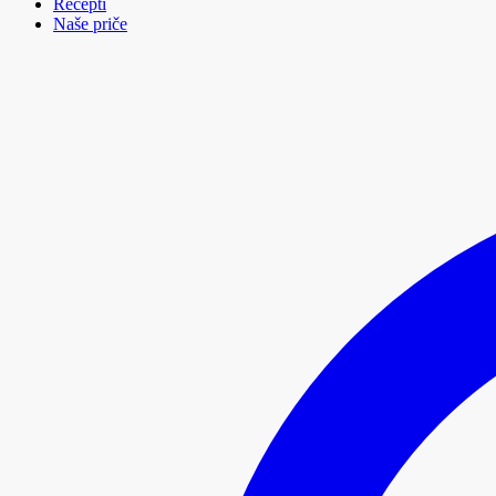
Recepti
Naše priče