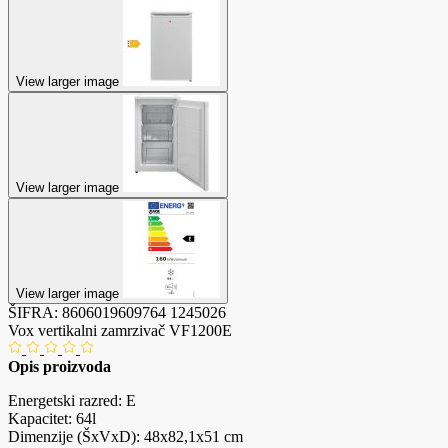
View larger image
View larger image
View larger image
ŠIFRA:
8606019609764
1245026
Vox vertikalni zamrzivač VF1200E
Opis proizvoda
Energetski razred: E
Kapacitet: 64l
Dimenzije (ŠxVxD): 48x82,1x51 cm