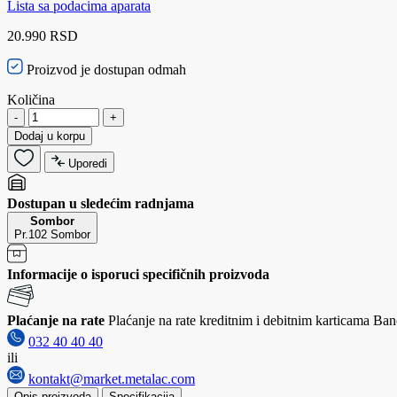
Lista sa podacima aparata
20.990 RSD
Proizvod je dostupan odmah
Količina
-
+
Dodaj u korpu
Uporedi
Dostupan u sledećim radnjama
Sombor
Pr.102 Sombor
Informacije o isporuci specifičnih proizvoda
Plaćanje na rate
Plaćanje na rate kreditnim i debitnim karticama Banc
032 40 40 40
ili
kontakt@market.metalac.com
Opis proizvoda
Specifikacija