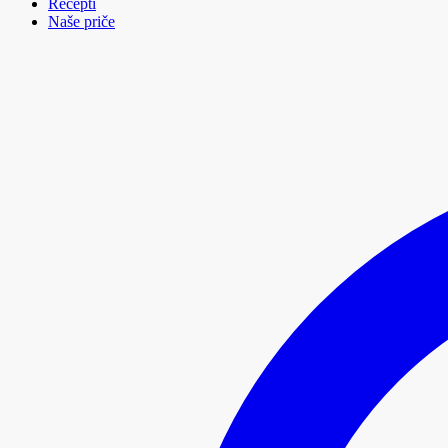
Recepti
Naše priče