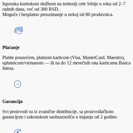
Isporuka kurirskom službom na teritoriji cele Srbije u roku od 2–7
radnih dana, već od 300 RSD.
Moguće i besplatno preuzimanje u nekoj od 80 prodavnica.
Plaćanje
Platite pouzećem, platnom karticom (Visa, MasterCard, Maestro),
uplatnicom/virmanom — ili na do 12 mesečnih rata karticama Banca
Intesa.
Garancija
Svi proizvodi su iz zvanične distribucije, sa proizvođačkom
garancijom i zakonskom saobraznošću u trajanju od 2 godine.