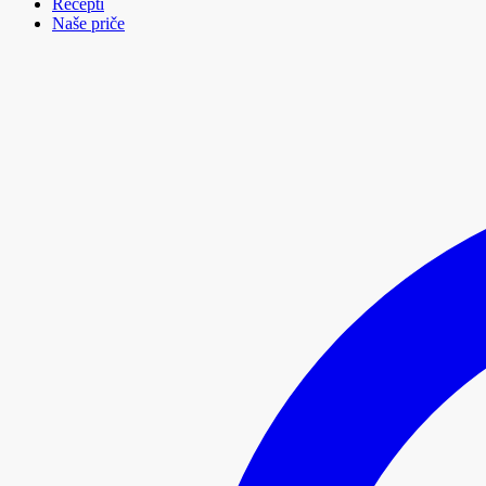
Recepti
Naše priče