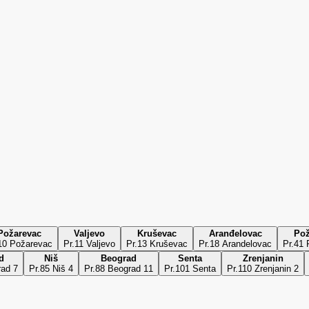
Požarevac
Valjevo
Kruševac
Aranđelovac
Po
10 Požarevac
Pr.11 Valjevo
Pr.13 Kruševac
Pr.18 Arandelovac
Pr.41
d
Niš
Beograd
Senta
Zrenjanin
rad 7
Pr.85 Niš 4
Pr.88 Beograd 11
Pr.101 Senta
Pr.110 Zrenjanin 2