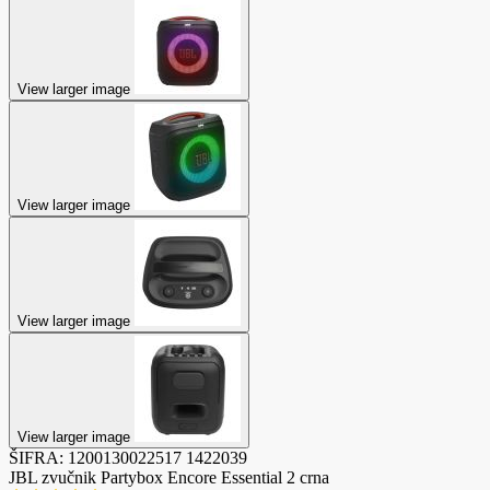
View larger image
View larger image
View larger image
View larger image
ŠIFRA:
1200130022517
1422039
JBL zvučnik Partybox Encore Essential 2 crna