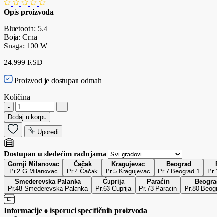
Opis proizvoda
Bluetooth: 5.4
Boja: Crna
Snaga: 100 W
24.999 RSD
Proizvod je dostupan odmah
Količina
-
+
Dodaj u korpu
Uporedi
Dostupan u sledećim radnjama
Gornji Milanovac
Čačak
Kragujevac
Beograd
Pr.2 G.Milanovac
Pr.4 Čačak
Pr.5 Kragujevac
Pr.7 Beograd 1
Pr.
Smederevska Palanka
Ćuprija
Paraćin
Beogra
Pr.48 Smederevska Palanka
Pr.63 Cuprija
Pr.73 Paracin
Pr.80 Beog
Informacije o isporuci specifičnih proizvoda