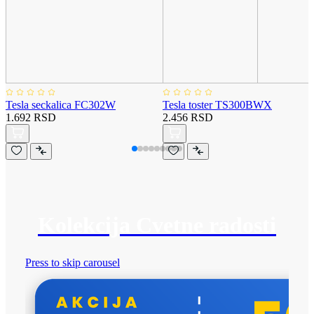
Tesla seckalica FC302W
Tesla toster TS300BWX
1.692 RSD
2.456 RSD
Kolekcija Cvetne radosti
Press to skip carousel