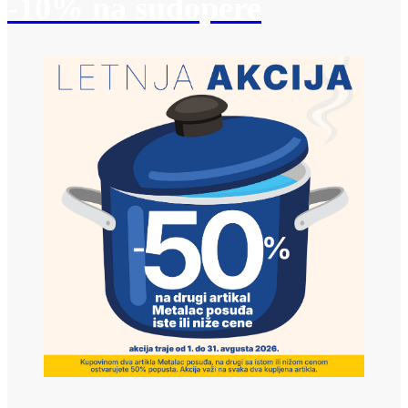
-10% na sudopere