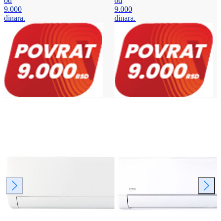
od
od
9.000
9.000
dinara.
dinara.