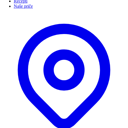
Recepti
Naše priče