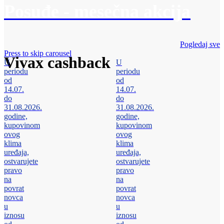
Posuđe - mesečna akcija
Pogledaj sve
Press to skip carousel
Vivax cashback
U
U
periodu
periodu
od
od
14.07.
14.07.
do
do
31.08.2026.
31.08.2026.
godine,
godine,
kupovinom
kupovinom
ovog
ovog
klima
klima
uređaja,
uređaja,
ostvarujete
ostvarujete
pravo
pravo
na
na
povrat
povrat
novca
novca
u
u
iznosu
iznosu