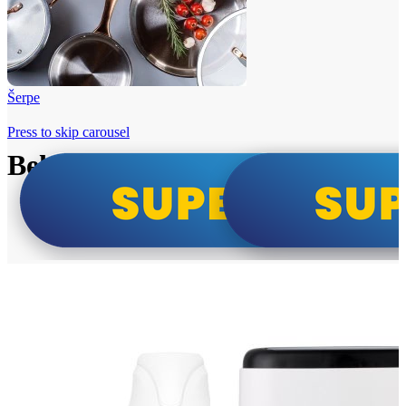
Šerpe
Press to skip carousel
Beko i Tesla super cene