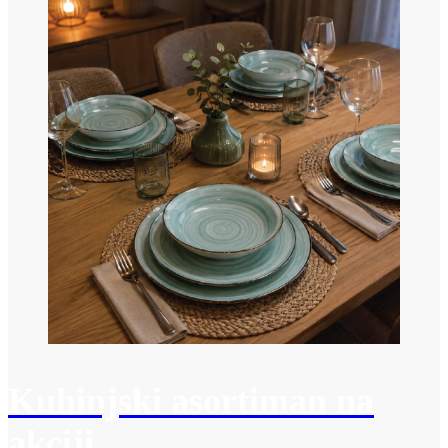
Kuhinjski asortiman na
akciji