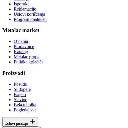
Isporuka
Reklamacije
Uslovi korišćenja
Program lojalnosti
Metalac market
O nama
Prodavnice
Katalog
Metalac grupa
Politika kolačića
Proizvodi
Posuđe
Sudopere
Bojleri
Slavine
Bela tehnika
Pogledaj sve
Uslovi prodaje