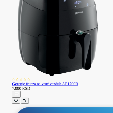
Gorenje friteza na vruć vazduh AF1700B
7.990 RSD