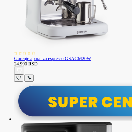
Gorenje aparat za espresso GSACM20W
24.990 RSD