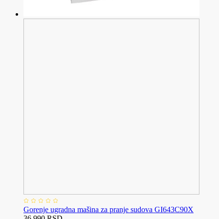
Gorenje ugradna mašina za pranje sudova GI643C90X
36.990 RSD