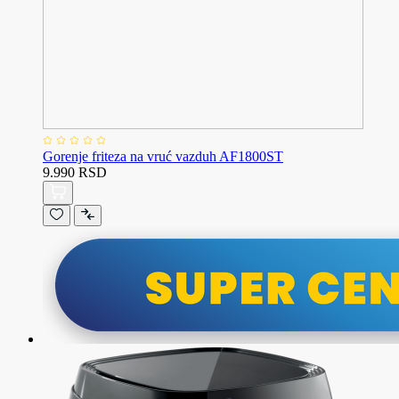
Gorenje friteza na vruć vazduh AF1800ST
9.990 RSD