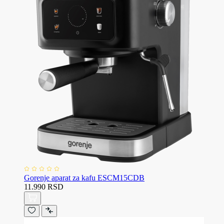
Gorenje aparat za kafu ESCM15CDB
11.990 RSD