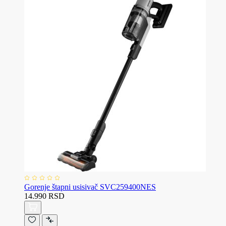
Gorenje štapni usisivač SVC259400NES
14.990 RSD