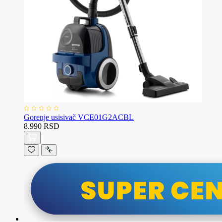
Gorenje usisivač VCE01G2ACBL
8.990 RSD