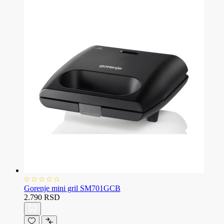
Gorenje mini gril SM701GCB
2.790 RSD