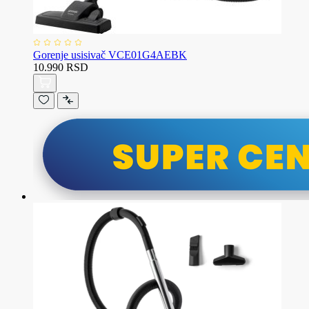
Gorenje usisivač VCE01G4AEBK
10.990 RSD