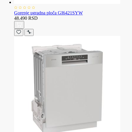
Gorenje ugradna ploča GI6421SYW
48.490 RSD