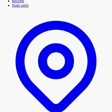
Recepti
Naše priče