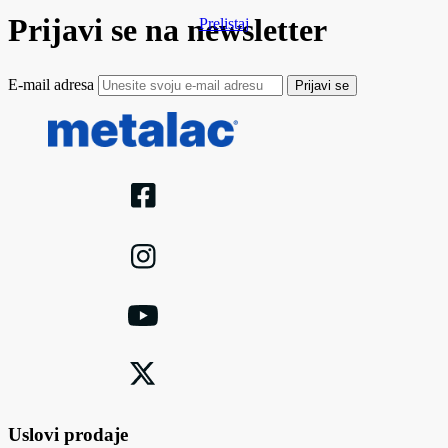
Prijavi se na newsletter
Prelistaj
E-mail adresa
Prijavi se
Uslovi prodaje