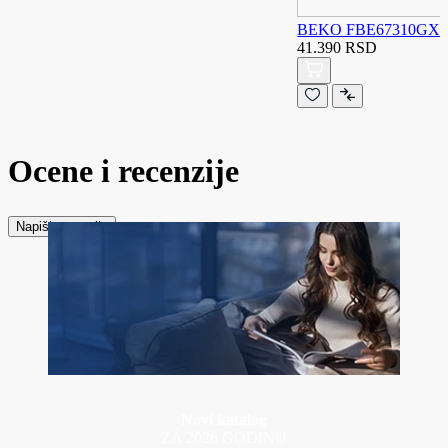
BEKO FBE67310GX elek
41.390 RSD
Ocene i recenzije
Napiši recenziju
Novi katalog
ZA 2026 GODINU