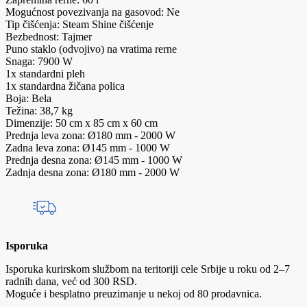
Mogućnost povezivanja na gasovod: Ne
Tip čišćenja: Steam Shine čišćenje
Bezbednost: Tajmer
Puno staklo (odvojivo) na vratima rerne
Snaga: 7900 W
1x standardni pleh
1x standardna žičana polica
Boja: Bela
Težina: 38,7 kg
Dimenzije: 50 cm x 85 cm x 60 cm
Prednja leva zona: Ø180 mm - 2000 W
Zadna leva zona: Ø145 mm - 1000 W
Prednja desna zona: Ø145 mm - 1000 W
Zadnja desna zona: Ø180 mm - 2000 W
Isporuka
Isporuka kurirskom službom na teritoriji cele Srbije u roku od 2–7
radnih dana, već od 300 RSD.
Moguće i besplatno preuzimanje u nekoj od 80 prodavnica.