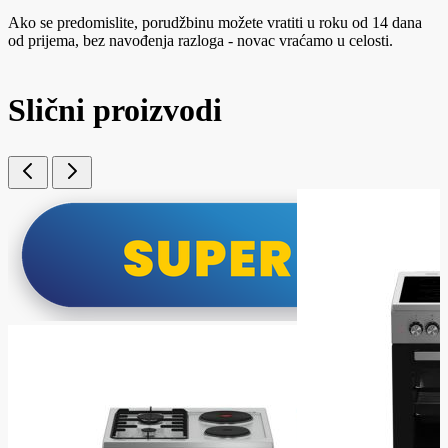
Ako se predomislite, porudžbinu možete vratiti u roku od 14 dana
od prijema, bez navođenja razloga - novac vraćamo u celosti.
Slični proizvodi