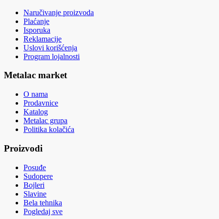
Naručivanje proizvoda
Plaćanje
Isporuka
Reklamacije
Uslovi korišćenja
Program lojalnosti
Metalac market
O nama
Prodavnice
Katalog
Metalac grupa
Politika kolačića
Proizvodi
Posuđe
Sudopere
Bojleri
Slavine
Bela tehnika
Pogledaj sve