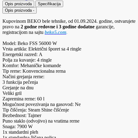
Opis proizvoda
Specifikacija
Opis proizvoda
-
Kupovinom BEKO bele tehnike, od 01.09.2024. godine, ostvarujete
pravo na
2 godne redovne i 3 godine dodatne
garancije,
registracijom na sajtu
beko5.com
.
Model: Beko FSS 56000 W
Vrsta artikla: Električni šporet sa 4 ringle
Energetski razred: A
Polja za kuvanje: 4 ringle
Komfor: Mehaničke komande
Tip rerne: Konvencionalna rerna
Načini grejanja rerne:
3 funkcija pečenja
Grejanje na dnu
Veliki gril
Zapremina rerne: 60 l
Mogućnost povezivanja na gasovod: Ne
Tip čišćenja: Steam Shine čišćenje
Bezbednost: Tajmer
Puno staklo (odvojivo) na vratima rerne
Snaga: 7900 W
1x standardni pleh
1x standardna žičana polica