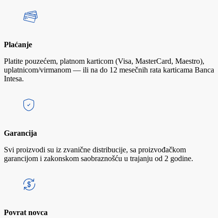
Plaćanje
Platite pouzećem, platnom karticom (Visa, MasterCard, Maestro),
uplatnicom/virmanom — ili na do 12 mesečnih rata karticama Banca
Intesa.
Garancija
Svi proizvodi su iz zvanične distribucije, sa proizvođačkom
garancijom i zakonskom saobraznošću u trajanju od 2 godine.
Povrat novca