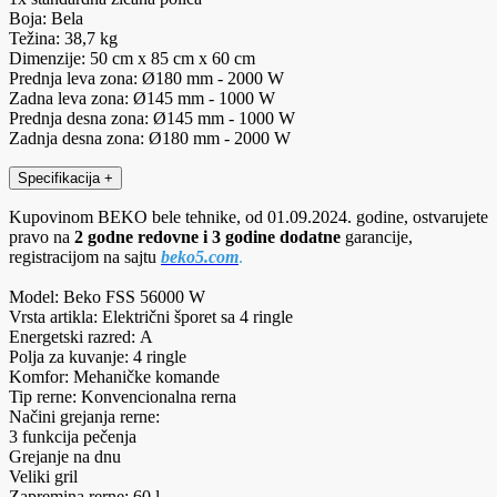
Boja: Bela
Težina: 38,7 kg
Dimenzije: 50 cm x 85 cm x 60 cm
Prednja leva zona: Ø180 mm - 2000 W
Zadna leva zona: Ø145 mm - 1000 W
Prednja desna zona: Ø145 mm - 1000 W
Zadnja desna zona: Ø180 mm - 2000 W
Specifikacija
+
Kupovinom BEKO bele tehnike, od 01.09.2024. godine, ostvarujete
pravo na
2 godne redovne i 3 godine dodatne
garancije,
registracijom na sajtu
beko5.com
.
Model: Beko FSS 56000 W
Vrsta artikla: Električni šporet sa 4 ringle
Energetski razred: A
Polja za kuvanje: 4 ringle
Komfor: Mehaničke komande
Tip rerne: Konvencionalna rerna
Načini grejanja rerne:
3 funkcija pečenja
Grejanje na dnu
Veliki gril
Zapremina rerne: 60 l