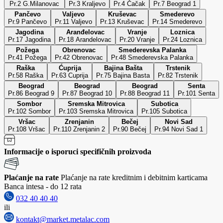
Pr.2 G.Milanovac
Pr.3 Kraljevo
Pr.4 Čačak
Pr.7 Beograd 1
Pančevo
Valjevo
Kruševac
Smederevo
Pr.9 Pančevo
Pr.11 Valjevo
Pr.13 Kruševac
Pr.14 Smederevo
Jagodina
Aranđelovac
Vranje
Loznica
Pr.17 Jagodina
Pr.18 Arandelovac
Pr.20 Vranje
Pr.24 Loznica
Požega
Obrenovac
Smederevska Palanka
Pr.41 Požega
Pr.42 Obrenovac
Pr.48 Smederevska Palanka
Raška
Ćuprija
Bajina Bašta
Trstenik
Pr.58 Raška
Pr.63 Cuprija
Pr.75 Bajina Basta
Pr.82 Trstenik
Beograd
Beograd
Beograd
Senta
Pr.86 Beograd 9
Pr.87 Beograd 10
Pr.88 Beograd 11
Pr.101 Senta
Sombor
Sremska Mitrovica
Subotica
Pr.102 Sombor
Pr.103 Sremska Mitrovica
Pr.105 Subotica
Vršac
Zrenjanin
Bečej
Novi Sad
Pr.108 Vršac
Pr.110 Zrenjanin 2
Pr.90 Bečej
Pr.94 Novi Sad 1
Informacije o isporuci specifičnih proizvoda
Plaćanje na rate
Plaćanje na rate kreditnim i debitnim karticama
Banca intesa - do 12 rata
032 40 40 40
ili
kontakt@market.metalac.com