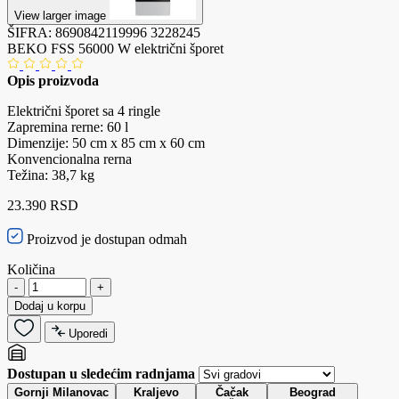
View larger image
ŠIFRA:
8690842119996
3228245
BEKO FSS 56000 W električni šporet
Opis proizvoda
Električni šporet sa 4 ringle
Zapremina rerne: 60 l
Dimenzije: 50 cm x 85 cm x 60 cm
Konvencionalna rerna
Težina: 38,7 kg
23.390 RSD
Proizvod je dostupan odmah
Količina
-
+
Dodaj u korpu
Uporedi
Dostupan u sledećim radnjama
Gornji Milanovac
Kraljevo
Čačak
Beograd