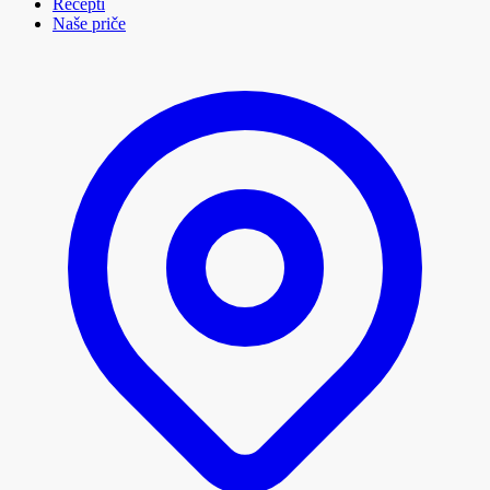
Recepti
Naše priče