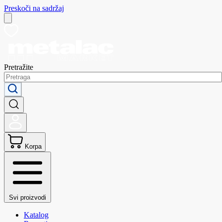
Preskoči na sadržaj
Pretražite
Korpa
Svi proizvodi
Katalog