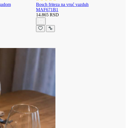
osudom
Bosch friteza na vruć vazduh
MAF671B1
14.865 RSD