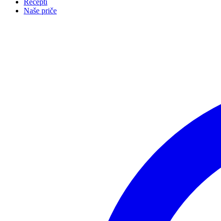
Recepti
Naše priče