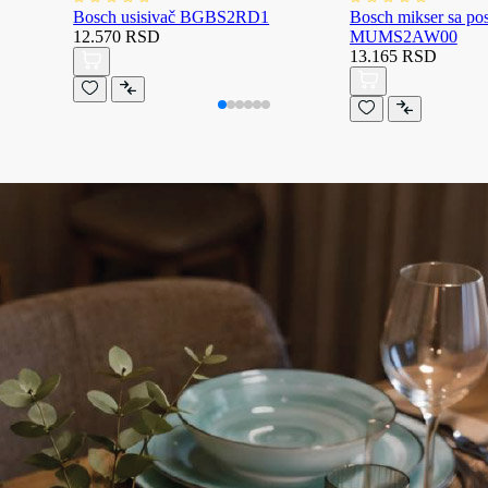
Bosch usisivač BGBS2RD1
Bosch mikser sa p
12.570 RSD
MUMS2AW00
13.165 RSD