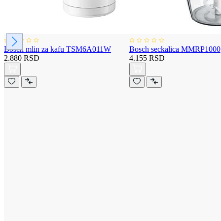
Bosch mlin za kafu TSM6A011W
Bosch seckalica MMRP1000
2.880 RSD
4.155 RSD