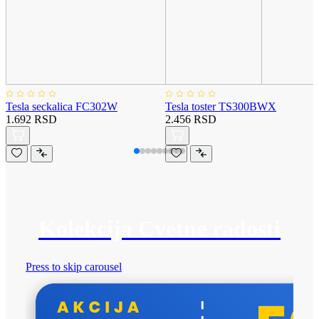
Tesla seckalica FC302W
Tesla toster TS300BWX
1.692 RSD
2.456 RSD
Kolekcija Cvetne radosti
Press to skip carousel