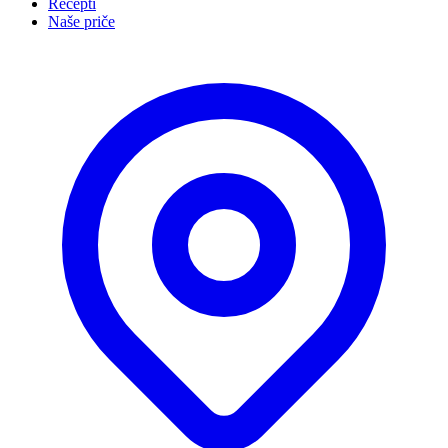
Recepti
Naše priče