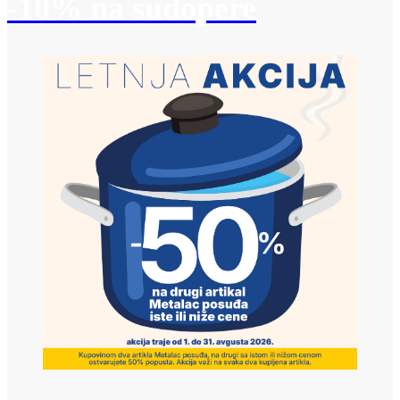
-10% na sudopere