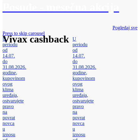
Posuđe - mesečna akcija
Pogledaj sve
Press to skip carousel
Vivax cashback
U
U
periodu
periodu
od
od
14.07.
14.07.
do
do
31.08.2026.
31.08.2026.
godine,
godine,
kupovinom
kupovinom
ovog
ovog
klima
klima
uređaja,
uređaja,
ostvarujete
ostvarujete
pravo
pravo
na
na
povrat
povrat
novca
novca
u
u
iznosu
iznosu