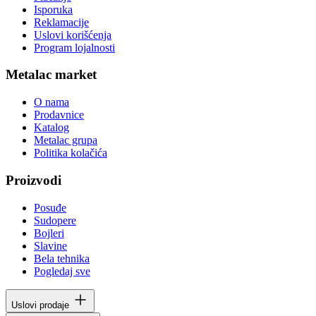
Isporuka
Reklamacije
Uslovi korišćenja
Program lojalnosti
Metalac market
O nama
Prodavnice
Katalog
Metalac grupa
Politika kolačića
Proizvodi
Posuđe
Sudopere
Bojleri
Slavine
Bela tehnika
Pogledaj sve
Uslovi prodaje