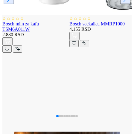
Bosch mlin za kafu
Bosch seckalica MMRP1000
TSM6A011W
4.155 RSD
2.880 RSD