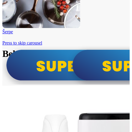
Šerpe
Press to skip carousel
Beko i Tesla super cene