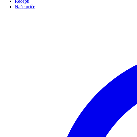
Recepti
Naše priče