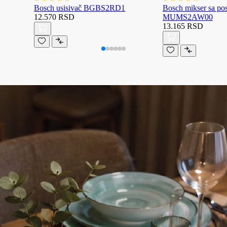
Bosch usisivač BGBS2RD1
Bosch mikser sa p
12.570 RSD
MUMS2AW00
13.165 RSD