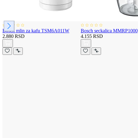
Bosch mlin za kafu TSM6A011W
Bosch seckalica MMRP1000
2.880 RSD
4.155 RSD