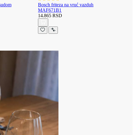
osudom
Bosch friteza na vruć vazduh
MAF671B1
14.865 RSD