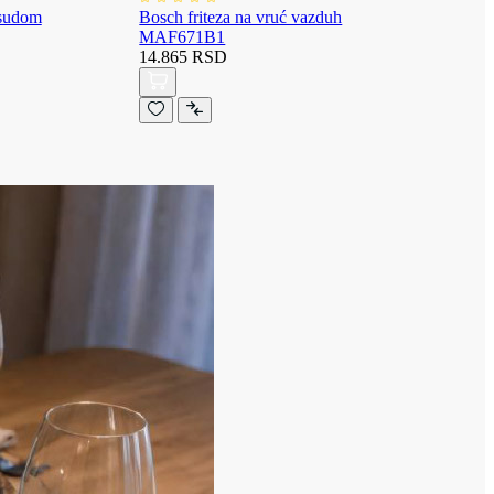
osudom
Bosch friteza na vruć vazduh
MAF671B1
14.865 RSD