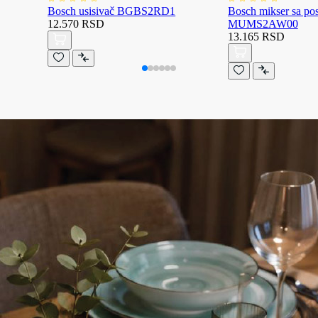
Bosch usisivač BGBS2RD1
Bosch mikser sa p
12.570 RSD
MUMS2AW00
13.165 RSD