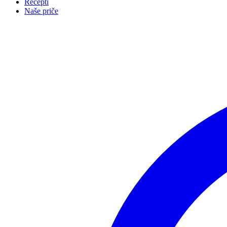
Recepti
Naše priče