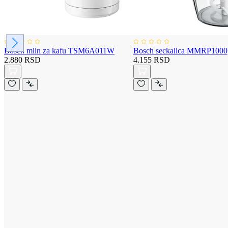
Bosch mlin za kafu TSM6A011W
Bosch seckalica MMRP1000
2.880 RSD
4.155 RSD