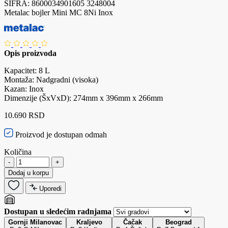
ŠIFRA:
8600034901605
3248004
Metalac bojler Mini MC 8Ni Inox
Opis proizvoda
Kapacitet: 8 L
Montaža: Nadgradni (visoka)
Kazan: Inox
Dimenzije (ŠxVxD): 274mm x 396mm x 266mm
10.690 RSD
Proizvod je dostupan odmah
Količina
-
+
Dodaj u korpu
Uporedi
Dostupan u sledećim radnjama
Gornji Milanovac
Kraljevo
Čačak
Beograd