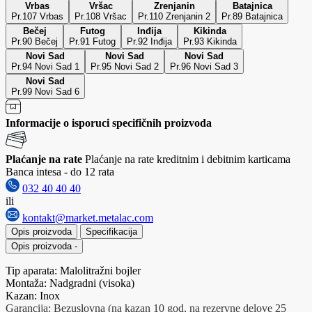
Vrbas
Vršac
Zrenjanin
Batajnica
Pr.107 Vrbas
Pr.108 Vršac
Pr.110 Zrenjanin 2
Pr.89 Batajnica
Bečej
Futog
Inđija
Kikinda
Pr.90 Bečej
Pr.91 Futog
Pr.92 Inđija
Pr.93 Kikinda
Novi Sad
Novi Sad
Novi Sad
Pr.94 Novi Sad 1
Pr.95 Novi Sad 2
Pr.96 Novi Sad 3
Novi Sad
Pr.99 Novi Sad 6
Informacije o isporuci specifičnih proizvoda
Plaćanje na rate
Plaćanje na rate kreditnim i debitnim karticama
Banca intesa - do 12 rata
032 40 40 40
ili
kontakt@market.metalac.com
Opis proizvoda
Specifikacija
Opis proizvoda
-
Tip aparata: Malolitražni bojler
Montaža: Nadgradni (visoka)
Kazan: Inox
Garancija: Bezuslovna (na kazan 10 god, na rezervne delove 25