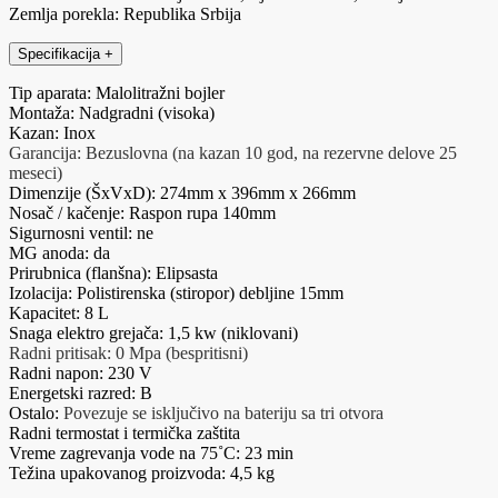
Zemlja porekla: Republika Srbija
Specifikacija
+
Tip aparata: Malolitražni bojler
Montaža: Nadgradni (visoka)
Kazan: Inox
Garancija: Bezuslovna (na kazan 10 god, na rezervne delove 25
meseci)
Dimenzije (ŠxVxD): 274mm x 396mm x 266mm
Nosač / kačenje: Raspon rupa 140mm
Sigurnosni ventil: ne
MG anoda: da
Prirubnica (flanšna): Elipsasta
Izolacija: Polistirenska (stiropor) debljine 15mm
Kapacitet: 8 L
Snaga elektro grejača: 1,5 kw (niklovani)
Radni pritisak: 0 Mpa (bespritisni)
Radni napon: 230 V
Energetski razred: B
Ostalo:
Povezuje se isključivo na bateriju sa tri otvora
Radni termostat i termička zaštita
Vreme zagrevanja vode na 75˚C: 23 min
Težina upakovanog proizvoda: 4,5 kg