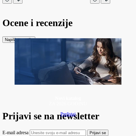
Ocene i recenzije
Napiši recenziju
Novi katalog
ZA 2026 GODINU
Prijavi se na newsletter
Prelistaj
E-mail adresa
Prijavi se