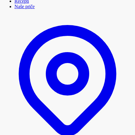
Recepti
Naše priče