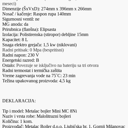
meseci)
Dimenzije (ŠxVxD): 274mm x 396mm x 266mm
Nosač / kačenje: Raspon rupa 140mm
Sigurnosni ventil: ne
MG anoda: da
Prirubnica (flanšna): Elipsasta
Izolacija: Polistirenska (stiropor) debljine 15mm
Kapacitet: 8 L
Snaga elektro grejača: 1,5 kw (niklovani)
Radni pritisak: 0 Mpa (bespritisni)
Radni napon: 230 V
Energetski razred: B
Ostalo:
Povezuje se isključivo na bateriju sa tri otvora
Radni termostat i termička zaštita
Vreme zagrevanja vode na 75˚C: 23 min
Težina upakovanog proizvoda: 4,5 kg
DEKLARACIJA:
Tip i model: Metalac bojler Mini MC 8Ni
Naziv i vrsta robe: Malolitrazni bojleri
Količina: 1 kom.
Proizvođač: Metalac Bojler d.o.o, Ljubićska br. 1, Gornji Milanovac