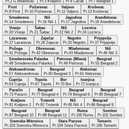
Pr.2 G.Milanovac
Pr.3 Kraljevo
Pr.4 Čačak
Pr.7 Beograd 1
Pirot
Požarevac
Valjevo
Kruševac
Pr.8 Pirot
Pr.10 Požarevac
Pr.11 Valjevo
Pr.13 Kruševac
Smederevo
Niš
Jagodina
Aranđelovac
Pr.14 Smederevo
Pr.16 Niš 1
Pr.17 Jagodina
Pr.18 Arandelovac
Vranje
Šabac
Niš
Loznica
Pr.20 Vranje
Pr.21 Šabac
Pr.22 Niš 2
Pr.24 Loznica
Lazarevac
Zaječar
Negotin
Prijepolje
Pr.27 Lazarevac
Pr.28 Zajecar
Pr.33 Negotin
Pr.37 Prijepolje
Požega
Obrenovac
Mladenovac
Niš
Pr.41 Požega
Pr.42 Obrenovac
Pr.43 Mladenovac
Pr.46 Niš 3
Smederevska Palanka
Petrovac (Mlava)
Beograd
Pr.48 Smederevska Palanka
Pr.49 Petrovac
Pr.55 Beograd 2
Aleksandrovac
Beograd
Aleksinac
Pr.57 Aleksandrovac
Pr.60 Beograd 3
Pr.62 Aleksinac
Ćuprija
Topola
Bor
Ivanjica
Pr.63 Cuprija
Pr.67 Topola
Pr.70 Bor
Pr.72 Ivanjica
Paraćin
Beograd
Beograd
Beograd
Pr.73 Paracin
Pr.77 Beograd 4
Pr.79 Beograd 6
Pr.80 Beograd 7
Kraljevo
Trstenik
Niš
Beograd
Pr.81 Kraljevo 2
Pr.82 Trstenik
Pr.85 Niš 4
Pr.86 Beograd 9
Beograd
Beograd
Ruma
Sombor
Pr.87 Beograd 10
Pr.88 Beograd 11
Pr.100 Ruma
Pr.102 Sombor
Sremska Mitrovica
Stara Pazova
Temerin
Pr.103 Sremska Mitrovica
Pr.104 Stara Pazova
Pr.106 Temerin