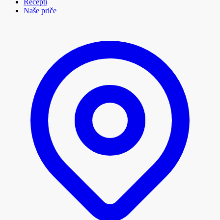
Recepti
Naše priče