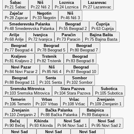
Šabac
Niš
Loznica
Lazarevac
Pr.21 Šabac
Pr.22 Niš 2
Pr.24 Loznica
Pr.27 Lazarevac
Zaječar
Negotin
Niš
Pr.28 Zajecar
Pr.33 Negotin
Pr.46 Niš 3
Smederevska Palanka
Beograd
Ćuprija
Pr.48 Smederevska Palanka
Pr.55 Beograd 2
Pr.63 Cuprija
Arilje
Ivanjica
Paraćin
Bajina Bašta
Pr.68 Arilje
Pr.72 Ivanjica
Pr.73 Paracin
Pr.75 Bajina Basta
Beograd
Beograd
Beograd
Pr.77 Beograd 4
Pr.78 Beograd 5
Pr.80 Beograd 7
Kraljevo
Trstenik
Beograd
Pr.81 Kraljevo 2
Pr.82 Trstenik
Pr.83 Beograd 8
Novi Pazar
Niš
Beograd
Pr.84 Novi Pazar 2
Pr.85 Niš 4
Pr.87 Beograd 10
Beograd
Senta
Sombor
Pr.88 Beograd 11
Pr.101 Senta
Pr.102 Sombor
Sremska Mitrovica
Stara Pazova
Subotica
Pr.103 Sremska Mitrovica
Pr.104 Stara Pazova
Pr.105 Subotica
Temerin
Vrbas
Vršac
Zrenjanin
Pr.106 Temerin
Pr.107 Vrbas
Pr.108 Vršac
Pr.109 Zrenjanin 1
Zrenjanin
Bačka Palanka
Batajnica
Pr.110 Zrenjanin 2
Pr.88 Bačka Palanka
Pr.89 Batajnica
Bečej
Kikinda
Novi Sad
Novi Sad
Pr.90 Bečej
Pr.93 Kikinda
Pr.94 Novi Sad 1
Pr.95 Novi Sad 2
Novi Sad
Novi Sad
Novi Sad