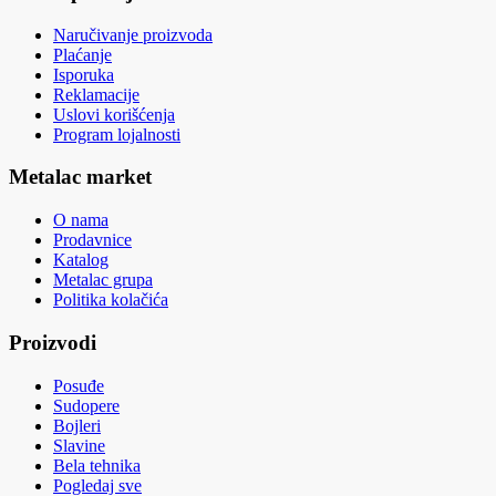
Naručivanje proizvoda
Plaćanje
Isporuka
Reklamacije
Uslovi korišćenja
Program lojalnosti
Metalac market
O nama
Prodavnice
Katalog
Metalac grupa
Politika kolačića
Proizvodi
Posuđe
Sudopere
Bojleri
Slavine
Bela tehnika
Pogledaj sve