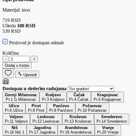
Materijal: inox
719 RSD
Ušteda
180 RSD
539 RSD
Proizvod je dostupan odmah
Količina
-
+
Dodaj u korpu
Uporedi
Dostupan u sledećim radnjama
Gornji Milanovac
Kraljevo
Čačak
Kragujevac
Pr.1 G.Milanovac
Pr.3 Kraljevo
Pr.4 Čačak
Pr.5 Kragujevac
Užice
Pirot
Pančevo
Požarevac
Pr.6 Užice
Pr.8 Pirot
Pr.9 Pančevo
Pr.10 Požarevac
Valjevo
Leskovac
Kruševac
Smederevo
Pr.11 Valjevo
Pr.12 Leskovac
Pr.13 Kruševac
Pr.14 Smederevo
Niš
Jagodina
Aranđelovac
Vranje
Pr.16 Niš 1
Pr.17 Jagodina
Pr.18 Arandelovac
Pr.20 Vranje