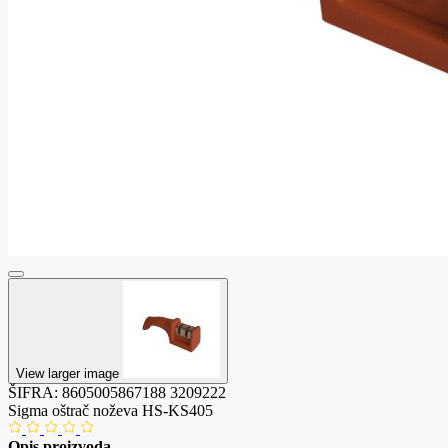
View larger image
ŠIFRA:
8605005867188
3209222
Sigma oštrač noževa HS-KS405
Opis proizvoda