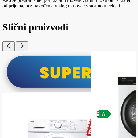
Ako se predomislite, porudžbinu možete vratiti u roku od 14 dana
od prijema, bez navođenja razloga - novac vraćamo u celosti.
Slični proizvodi