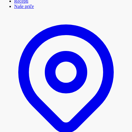
Recepti
Naše priče