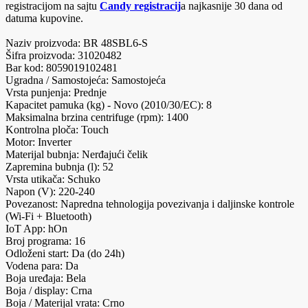
registracijom na sajtu
Candy registracij
a najkasnije 30 dana od
datuma kupovine.
Naziv proizvoda: BR 48SBL6-S
Šifra proizvoda: 31020482
Bar kod: 8059019102481
Ugradna / Samostojeća: Samostojeća
Vrsta punjenja: Prednje
Kapacitet pamuka (kg) - Novo (2010/30/EC): 8
Maksimalna brzina centrifuge (rpm): 1400
Kontrolna ploča: Touch
Motor: Inverter
Materijal bubnja: Nerđajući čelik
Zapremina bubnja (l): 52
Vrsta utikača: Schuko
Napon (V): 220-240
Povezanost: Napredna tehnologija povezivanja i daljinske kontrole
(Wi-Fi + Bluetooth)
IoT App: hOn
Broj programa: 16
Odloženi start: Da (do 24h)
Vodena para: Da
Boja uređaja: Bela
Boja / display: Crna
Boja / Materijal vrata: Crno