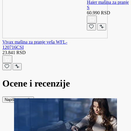
Haier mašina za pranj
S
60.990 RSD
Vivax mašina za pranje veša WFL-
120716CSI
23.841 RSD
Ocene i recenzije
Napiši recenziju