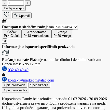
-
+
Dodaj u korpu
Uporedi
Dostupan u sledećim radnjama
Čačak
Aranđelovac
Vranje
Pr.4 Čačak
Pr.18 Arandelovac
Pr.20 Vranje
Informacije o isporuci specifičnih proizvoda
Plaćanje na rate
Plaćanje na rate kreditnim i debitnim karticama
Banca intesa - do 12 rata
032 40 40 40
ili
kontakt@market.metalac.com
Opis proizvoda
Specifikacija
Opis proizvoda
-
Kupovinom Candy bele tehnike u periodu 01.03.2026 - 30.09.2026.
godine ostvarujete pravo na 5 godina produžene garancije na uređaj
i 11 godina produžene garancije na proizvode sa inverter motorom,