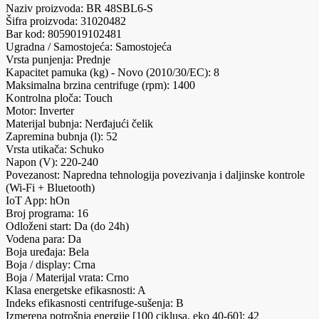
Naziv proizvoda: BR 48SBL6-S
Šifra proizvoda: 31020482
Bar kod: 8059019102481
Ugradna / Samostojeća: Samostojeća
Vrsta punjenja: Prednje
Kapacitet pamuka (kg) - Novo (2010/30/EC): 8
Maksimalna brzina centrifuge (rpm): 1400
Kontrolna ploča: Touch
Motor: Inverter
Materijal bubnja: Nerđajući čelik
Zapremina bubnja (l): 52
Vrsta utikača: Schuko
Napon (V): 220-240
Povezanost: Napredna tehnologija povezivanja i daljinske kontrole
(Wi-Fi + Bluetooth)
IoT App: hOn
Broj programa: 16
Odloženi start: Da (do 24h)
Vodena para: Da
Boja uređaja: Bela
Boja / display: Crna
Boja / Materijal vrata: Crno
Klasa energetske efikasnosti: A
Indeks efikasnosti centrifuge-sušenja: B
Izmerena potrošnja energije [100 ciklusa, eko 40-60]: 42