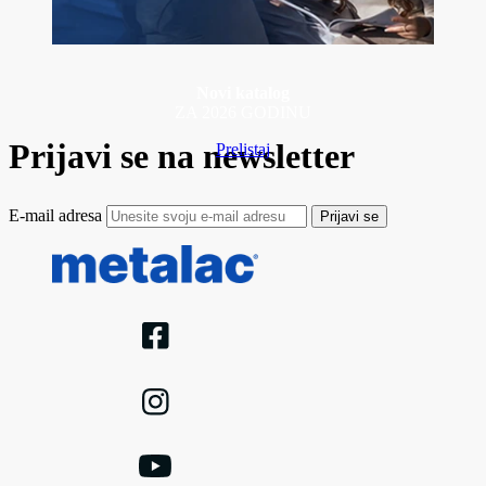
Novi katalog
ZA 2026 GODINU
Prijavi se na newsletter
Prelistaj
E-mail adresa
Prijavi se