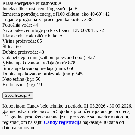
Klasa energetske efikasnosti: A
Indeks efikasnosti centrifuge-sušenja: B
Izmerena potrošnja energije [100 ciklusa, eko 40-60]: 42
Trajanje programa za procenjeni kapacitet: 3:38
Potrošnja vode: 44
Nivo buke centrifuge po klasifikaciji EN 60704-3: 72
Klasa emisije akustične buke: A
Visina proizvoda: 85
Širina: 60
Dubina proizvoda: 48
Cabinet depth mm (without pipes and door): 427
Visina upakovanog uređaja (mm): 878
Širina upakovanog uređaja (mm): 650
Dubina upakovanog proizvoda (mm): 545
Neto težina (kg): 56
Bruto težina (kg): 59
Specifikacija
+
Kupovinom Candy bele tehnike u periodu 01.03.2026 - 30.09.2026.
godine ostvarujete pravo na 5 godina produžene garancije na uređaj
i 11 godina produžene garancije na proizvode sa inverter motorom,
registracijom na sajtu
Candy registracij
a najkasnije 30 dana od
datuma kupovine.