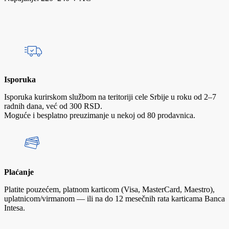
Isporuka
Isporuka kurirskom službom na teritoriji cele Srbije u roku od 2–7
radnih dana, već od 300 RSD.
Moguće i besplatno preuzimanje u nekoj od 80 prodavnica.
Plaćanje
Platite pouzećem, platnom karticom (Visa, MasterCard, Maestro),
uplatnicom/virmanom — ili na do 12 mesečnih rata karticama Banca
Intesa.