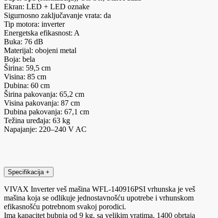
Ekran: LED + LED oznake
Sigurnosno zaključavanje vrata: da
Tip motora: inverter
Energetska efikasnost: A
Buka: 76 dB
Materijal: obojeni metal
Boja: bela
Širina: 59,5 cm
Visina: 85 cm
Dubina: 60 cm
Širina pakovanja: 65,2 cm
Visina pakovanja: 87 cm
Dubina pakovanja: 67,1 cm
Težina uređaja: 63 kg
Napajanje: 220–240 V AC
Specifikacija
+
VIVAX Inverter veš mašina WFL-140916PSI vrhunska je veš
mašina koja se odlikuje jednostavnošću upotrebe i vrhunskom
efikasnošću potrebnom svakoj porodici.
Ima kapacitet bubnja od 9 kg, sa velikim vratima, 1400 obrtaja