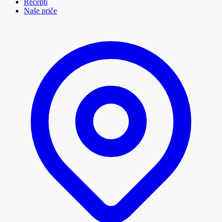
Recepti
Naše priče