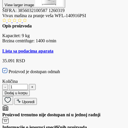
View larger image
ŠIFRA:
3856032100587
1260319
Vivax mašina za pranje veša WFL-140916PSI
Opis proizvoda
Kapacitet: 9 kg
Brzina centrifuge: 1400 o/min
Lista sa podacima aparata
35.091 RSD
Proizvod je dostupan odmah
Količina
-
+
Dodaj u korpu
Uporedi
Proizvod trenutno nije dostupan ni u jednoj radnji
Informacije o isporuci specifičnih proizvoda