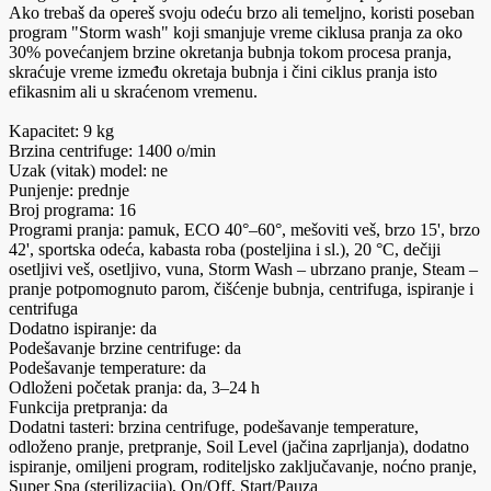
Ako trebaš da opereš svoju odeću brzo ali temeljno, koristi poseban
program "Storm wash" koji smanjuje vreme ciklusa pranja za oko
30% povećanjem brzine okretanja bubnja tokom procesa pranja,
skraćuje vreme između okretaja bubnja i čini ciklus pranja isto
efikasnim ali u skraćenom vremenu.
Kapacitet: 9 kg
Brzina centrifuge: 1400 o/min
Uzak (vitak) model: ne
Punjenje: prednje
Broj programa: 16
Programi pranja: pamuk, ECO 40°–60°, mešoviti veš, brzo 15', brzo
42', sportska odeća, kabasta roba (posteljina i sl.), 20 °C, dečiji
osetljivi veš, osetljivo, vuna, Storm Wash – ubrzano pranje, Steam –
pranje potpomognuto parom, čišćenje bubnja, centrifuga, ispiranje i
centrifuga
Dodatno ispiranje: da
Podešavanje brzine centrifuge: da
Podešavanje temperature: da
Odloženi početak pranja: da, 3–24 h
Funkcija pretpranja: da
Dodatni tasteri: brzina centrifuge, podešavanje temperature,
odloženo pranje, pretpranje, Soil Level (jačina zaprljanja), dodatno
ispiranje, omiljeni program, roditeljsko zaključavanje, noćno pranje,
Super Spa (sterilizacija), On/Off, Start/Pauza