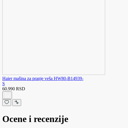
Haier mašina za pranje veša HW80-B14939-
S
60.990 RSD
Ocene i recenzije