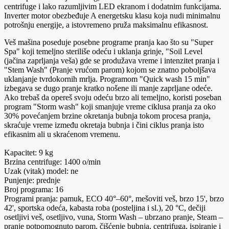
centrifuge i lako razumljivim LED ekranom i dodatnim funkcijama.
Inverter motor obezbeđuje A energetsku klasu koja nudi minimalnu
potrošnju energije, a istovremeno pruža maksimalnu efikasnost.
Veš mašina poseduje posebne programe pranja kao što su "Super
Spa" koji temeljno steriliše odeću i uklanja grinje, "Soil Level
(jačina zaprljanja veša) gde se produžava vreme i intenzitet pranja i
"Stem Wash" (Pranje vrućom parom) kojom se znatno poboljšava
uklanjanje tvrdokornih mrlja. Programom "Quick wash 15 min"
izbegava se dugo pranje kratko nošene ili manje zaprljane odeće.
Ako trebaš da opereš svoju odeću brzo ali temeljno, koristi poseban
program "Storm wash" koji smanjuje vreme ciklusa pranja za oko
30% povećanjem brzine okretanja bubnja tokom procesa pranja,
skraćuje vreme između okretaja bubnja i čini ciklus pranja isto
efikasnim ali u skraćenom vremenu.
Kapacitet: 9 kg
Brzina centrifuge: 1400 o/min
Uzak (vitak) model: ne
Punjenje: prednje
Broj programa: 16
Programi pranja: pamuk, ECO 40°–60°, mešoviti veš, brzo 15', brzo
42', sportska odeća, kabasta roba (posteljina i sl.), 20 °C, dečiji
osetljivi veš, osetljivo, vuna, Storm Wash – ubrzano pranje, Steam –
pranje potpomognuto parom, čišćenje bubnja, centrifuga, ispiranje i