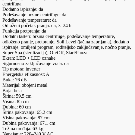
centrifuga
Dodatno ispiranje: da
Podešavanje brzine centrifuge: da
Podešavanje temperature: da
Odloženi početak pranja: da, 3–24 h
Funkcija pretpranja: da
Dodatni tasteri: brzina centrifuge, podešavanje temperature,
odloženo pranje, pretpranje, Soil Level (jačina zaprljanja), dodatno
ispiranje, omiljeni program, roditeljsko zaključavanje, noćno pranje,
Super Spa (sterilizacija), On/Off, Start/Pauza
Ekran: LED + LED oznake
Sigurnosno zaključavanje vrata: da
Tip motora: inverter
Energetska efikasnost: A
Buka: 76 dB
Materijal: obojeni metal
Boja: bela
Širina: 59,5 cm
Visina: 85 cm
Dubina: 60 cm
Širina pakovanja: 65,2 cm
Visina pakovanja: 87 cm
Dubina pakovanja: 67,1 cm
Težina uređaja: 63 kg
Napajanje: 220–240 V AC