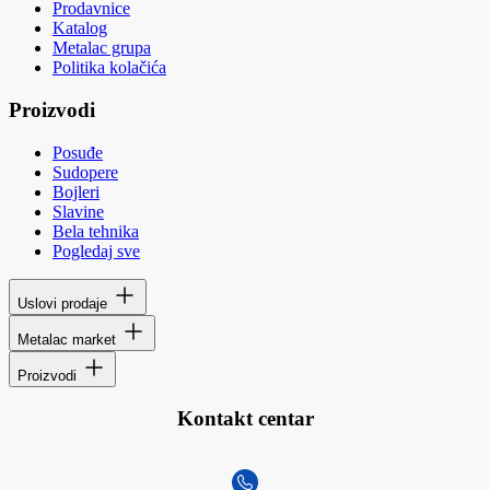
Prodavnice
Katalog
Metalac grupa
Politika kolačića
Proizvodi
Posuđe
Sudopere
Bojleri
Slavine
Bela tehnika
Pogledaj sve
Uslovi prodaje
Metalac market
Proizvodi
Kontakt centar