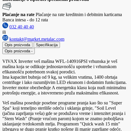
Plaćanje na rate
Plaćanje na rate kreditnim i debitnim karticama
Banca intesa - do 12 rata
032 40 40 40
ili
kontakt@market.metalac.com
Opis proizvoda
Specifikacija
Opis proizvoda
-
VIVAX Inverter veš mašina WFL-140916PSI vrhunska je veš
mašina koja se odlikuje jednostavnošću upotrebe i vrhunskom
efikasnošću potrebnom svakoj porodici.
Ima kapacitet bubnja od 9 kg, sa velikim vratima, 1400 obrtaja
centrifuge i lako razumljivim LED ekranom i dodatnim funkcijama.
Inverter motor obezbeđuje A energetsku klasu koja nudi minimalnu
potrošnju energije, a istovremeno pruža maksimalnu efikasnost.
Veš mašina poseduje posebne programe pranja kao što su "Super
Spa" koji temeljno steriliše odeću i uklanja grinje, "Soil Level
(jačina zaprljanja veša) gde se produžava vreme i intenzitet pranja i
"Stem Wash" (Pranje vrućom parom) kojom se znatno poboljšava
uklanjanje tvrdokornih mrlja. Programom "Quick wash 15 min"
izbegava se dugo pranje kratko nošene ili manje zaprljane odeće.