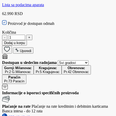
Lista sa podacima aparata
62.990 RSD
Proizvod je dostupan odmah
Količina
-
+
Dodaj u korpu
Uporedi
Dostupan u sledećim radnjama
Gornji Milanovac
Kragujevac
Obrenovac
Pr.2 G.Milanovac
Pr.5 Kragujevac
Pr.42 Obrenovac
Paraćin
Pr.73 Paracin
Informacije o isporuci specifičnih proizvoda
Plaćanje na rate
Plaćanje na rate kreditnim i debitnim karticama
Banca intesa - do 12 rata