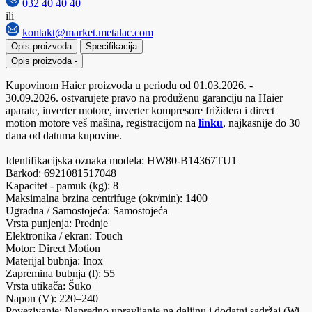
032 40 40 40
ili
kontakt@market.metalac.com
Opis proizvoda
Specifikacija
Opis proizvoda
-
Kupovinom Haier proizvoda u periodu od 01.03.2026. -
30.09.2026. ostvarujete pravo na produženu garanciju na Haier
aparate, inverter motore, inverter kompresore frižidera i direct
motion motore veš mašina, registracijom na
linku
, najkasnije do 30
dana od datuma kupovine.
Identifikacijska oznaka modela: HW80-B14367TU1
Barkod: 6921081517048
Kapacitet - pamuk (kg): 8
Maksimalna brzina centrifuge (okr/min): 1400
Ugradna / Samostojeća: Samostojeća
Vrsta punjenja: Prednje
Elektronika / ekran: Touch
Motor: Direct Motion
Materijal bubnja: Inox
Zapremina bubnja (l): 55
Vrsta utikača: Šuko
Napon (V): 220–240
Povezivanje: Napredno upravljanje na daljinu i dodatni sadržaj (Wi-