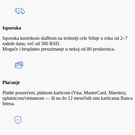
Isporuka
Isporuka kurirskom službom na teritoriji cele Srbije u roku od 2–7
radnih dana, već od 300 RSD.
Moguće i besplatno preuzimanje u nekoj od 80 prodavnica.
Plaćanje
Platite pouzećem, platnom karticom (Visa, MasterCard, Maestro),
uplatnicom/virmanom — ili na do 12 mesečnih rata karticama Banca
Intesa.