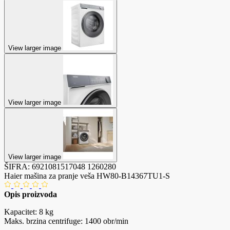
View larger image
View larger image
View larger image
ŠIFRA:
6921081517048
1260280
Haier mašina za pranje veša HW80-B14367TU1-S
Opis proizvoda
Kapacitet: 8 kg
Maks. brzina centrifuge: 1400 obr/min