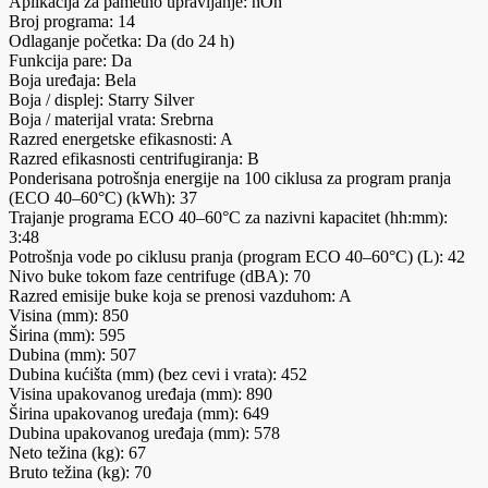
Aplikacija za pametno upravljanje: hOn
Broj programa: 14
Odlaganje početka: Da (do 24 h)
Funkcija pare: Da
Boja uređaja: Bela
Boja / displej: Starry Silver
Boja / materijal vrata: Srebrna
Razred energetske efikasnosti: A
Razred efikasnosti centrifugiranja: B
Ponderisana potrošnja energije na 100 ciklusa za program pranja
(ECO 40–60°C) (kWh): 37
Trajanje programa ECO 40–60°C za nazivni kapacitet (hh:mm):
3:48
Potrošnja vode po ciklusu pranja (program ECO 40–60°C) (L): 42
Nivo buke tokom faze centrifuge (dBA): 70
Razred emisije buke koja se prenosi vazduhom: A
Visina (mm): 850
Širina (mm): 595
Dubina (mm): 507
Dubina kućišta (mm) (bez cevi i vrata): 452
Visina upakovanog uređaja (mm): 890
Širina upakovanog uređaja (mm): 649
Dubina upakovanog uređaja (mm): 578
Neto težina (kg): 67
Bruto težina (kg): 70