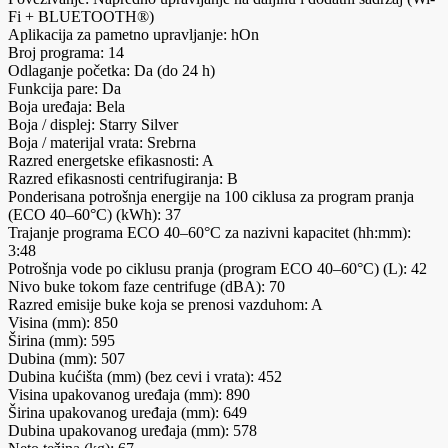
Fi + BLUETOOTH®)
Aplikacija za pametno upravljanje: hOn
Broj programa: 14
Odlaganje početka: Da (do 24 h)
Funkcija pare: Da
Boja uređaja: Bela
Boja / displej: Starry Silver
Boja / materijal vrata: Srebrna
Razred energetske efikasnosti: A
Razred efikasnosti centrifugiranja: B
Ponderisana potrošnja energije na 100 ciklusa za program pranja
(ECO 40–60°C) (kWh): 37
Trajanje programa ECO 40–60°C za nazivni kapacitet (hh:mm):
3:48
Potrošnja vode po ciklusu pranja (program ECO 40–60°C) (L): 42
Nivo buke tokom faze centrifuge (dBA): 70
Razred emisije buke koja se prenosi vazduhom: A
Visina (mm): 850
Širina (mm): 595
Dubina (mm): 507
Dubina kućišta (mm) (bez cevi i vrata): 452
Visina upakovanog uređaja (mm): 890
Širina upakovanog uređaja (mm): 649
Dubina upakovanog uređaja (mm): 578