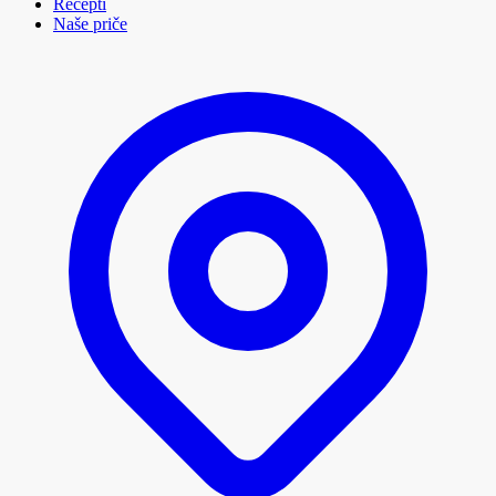
Recepti
Naše priče