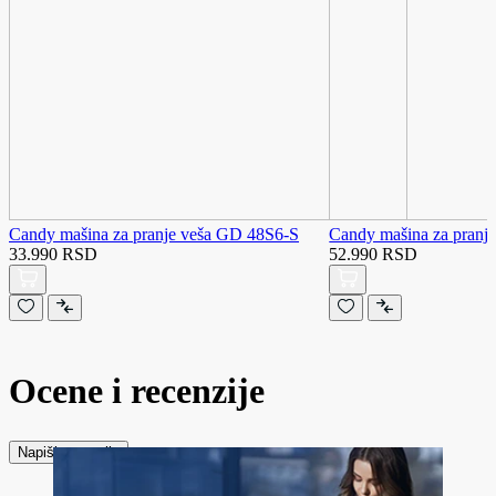
Candy mašina za pranje veša GD 48S6-S
Candy mašina za pranj
33.990 RSD
52.990 RSD
Ocene i recenzije
Napiši recenziju