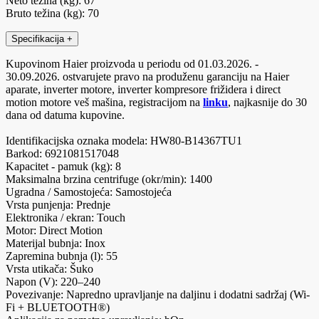
Neto težina (kg): 67
Bruto težina (kg): 70
Specifikacija
+
Kupovinom Haier proizvoda u periodu od 01.03.2026. -
30.09.2026. ostvarujete pravo na produženu garanciju na Haier
aparate, inverter motore, inverter kompresore frižidera i direct
motion motore veš mašina, registracijom na
linku
, najkasnije do 30
dana od datuma kupovine.
Identifikacijska oznaka modela: HW80-B14367TU1
Barkod: 6921081517048
Kapacitet - pamuk (kg): 8
Maksimalna brzina centrifuge (okr/min): 1400
Ugradna / Samostojeća: Samostojeća
Vrsta punjenja: Prednje
Elektronika / ekran: Touch
Motor: Direct Motion
Materijal bubnja: Inox
Zapremina bubnja (l): 55
Vrsta utikača: Šuko
Napon (V): 220–240
Povezivanje: Napredno upravljanje na daljinu i dodatni sadržaj (Wi-
Fi + BLUETOOTH®)