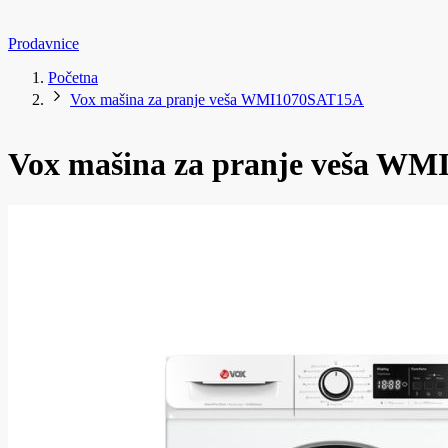
Prodavnice
Početna
Vox mašina za pranje veša WMI1070SAT15A
Vox mašina za pranje veša W