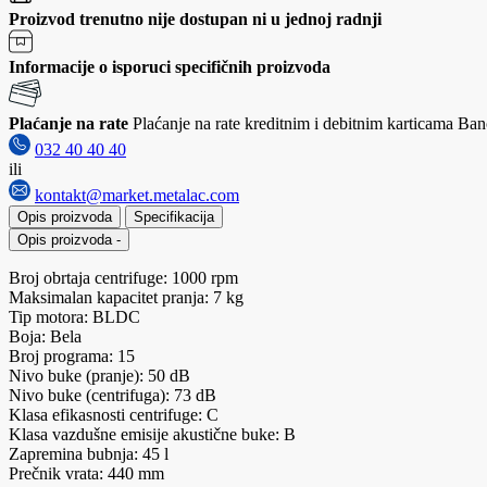
Proizvod trenutno nije dostupan ni u jednoj radnji
Informacije o isporuci specifičnih proizvoda
Plaćanje na rate
Plaćanje na rate kreditnim i debitnim karticama Banc
032 40 40 40
ili
kontakt@market.metalac.com
Opis proizvoda
Specifikacija
Opis proizvoda
-
Broj obrtaja centrifuge: 1000 rpm
Maksimalan kapacitet pranja: 7 kg
Tip motora: BLDC
Boja: Bela
Broj programa: 15
Nivo buke (pranje): 50 dB
Nivo buke (centrifuga): 73 dB
Klasa efikasnosti centrifuge: C
Klasa vazdušne emisije akustične buke: B
Zapremina bubnja: 45 l
Prečnik vrata: 440 mm