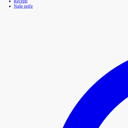
Recepti
Naše priče