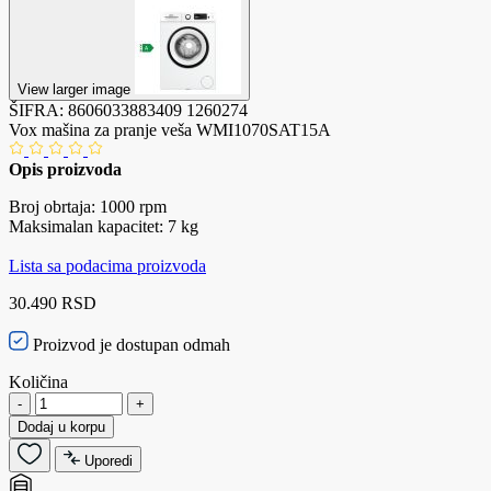
View larger image
ŠIFRA:
8606033883409
1260274
Vox mašina za pranje veša WMI1070SAT15A
Opis proizvoda
Broj obrtaja: 1000 rpm
Maksimalan kapacitet: 7 kg
Lista sa podacima proizvoda
30.490 RSD
Proizvod je dostupan odmah
Količina
-
+
Dodaj u korpu
Uporedi