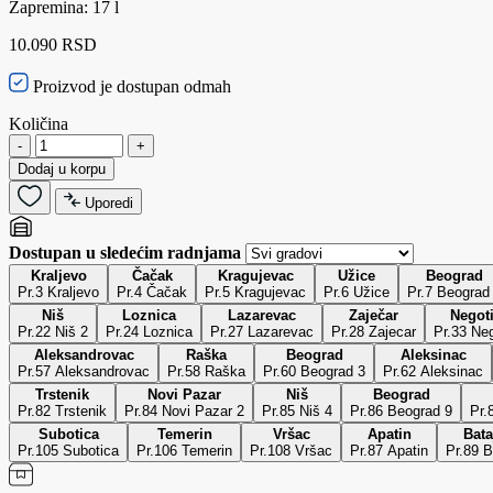
Zapremina: 17 l
10.090 RSD
Proizvod je dostupan odmah
Količina
-
+
Dodaj u korpu
Uporedi
Dostupan u sledećim radnjama
Kraljevo
Čačak
Kragujevac
Užice
Beograd
Pr.3 Kraljevo
Pr.4 Čačak
Pr.5 Kragujevac
Pr.6 Užice
Pr.7 Beograd
Niš
Loznica
Lazarevac
Zaječar
Negot
Pr.22 Niš 2
Pr.24 Loznica
Pr.27 Lazarevac
Pr.28 Zajecar
Pr.33 Neg
Aleksandrovac
Raška
Beograd
Aleksinac
Pr.57 Aleksandrovac
Pr.58 Raška
Pr.60 Beograd 3
Pr.62 Aleksinac
Trstenik
Novi Pazar
Niš
Beograd
Pr.82 Trstenik
Pr.84 Novi Pazar 2
Pr.85 Niš 4
Pr.86 Beograd 9
Pr.
Subotica
Temerin
Vršac
Apatin
Bata
Pr.105 Subotica
Pr.106 Temerin
Pr.108 Vršac
Pr.87 Apatin
Pr.89 B