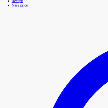
Recepti
Naše priče