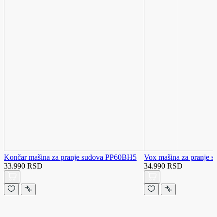
Končar mašina za pranje sudova PP60BH5
Vox mašina za pranje
33.990 RSD
34.990 RSD