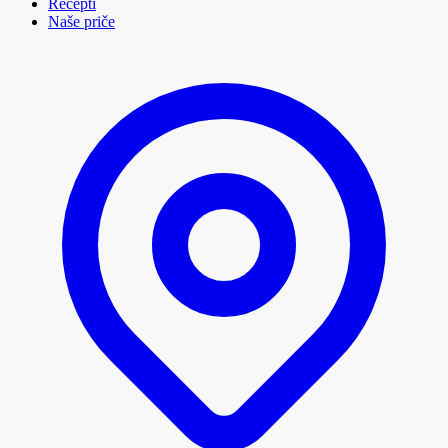
Recepti
Naše priče