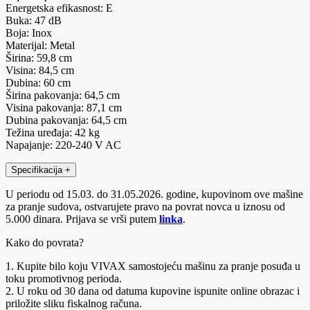
Energetska efikasnost: E
Buka: 47 dB
Boja: Inox
Materijal: Metal
Širina: 59,8 cm
Visina: 84,5 cm
Dubina: 60 cm
Širina pakovanja: 64,5 cm
Visina pakovanja: 87,1 cm
Dubina pakovanja: 64,5 cm
Težina uređaja: 42 kg
Napajanje: 220-240 V AC
Specifikacija
+
U periodu od 15.03. do 31.05.2026. godine, kupovinom ove mašine
za pranje sudova, ostvarujete pravo na povrat novca u iznosu od
5.000 dinara. Prijava se vrši putem
linka
.
Kako do povrata?
1. Kupite bilo koju VIVAX samostojeću mašinu za pranje posuđa u
toku promotivnog perioda.
2. U roku od 30 dana od datuma kupovine ispunite online obrazac i
priložite sliku fiskalnog računa.