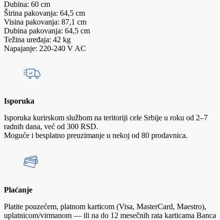
Dubina: 60 cm
Širina pakovanja: 64,5 cm
Visina pakovanja: 87,1 cm
Dubina pakovanja: 64,5 cm
Težina uređaja: 42 kg
Napajanje: 220-240 V AC
Isporuka
Isporuka kurirskom službom na teritoriji cele Srbije u roku od 2–7
radnih dana, već od 300 RSD.
Moguće i besplatno preuzimanje u nekoj od 80 prodavnica.
Plaćanje
Platite pouzećem, platnom karticom (Visa, MasterCard, Maestro),
uplatnicom/virmanom — ili na do 12 mesečnih rata karticama Banca