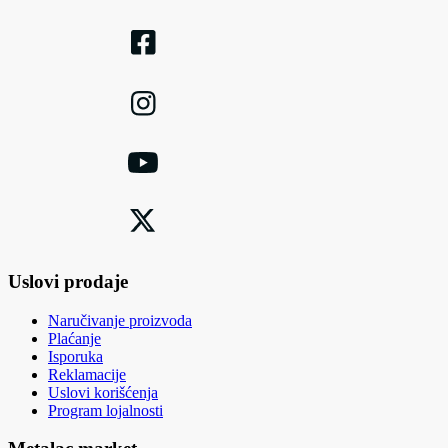
Uslovi prodaje
Naručivanje proizvoda
Plaćanje
Isporuka
Reklamacije
Uslovi korišćenja
Program lojalnosti