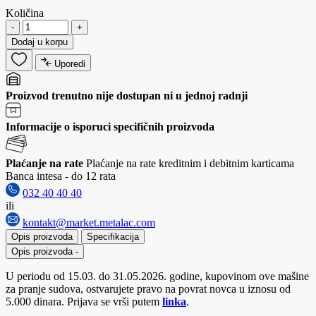
Količina
-
+
Dodaj u korpu
Uporedi
Proizvod trenutno nije dostupan ni u jednoj radnji
Informacije o isporuci specifičnih proizvoda
Plaćanje na rate
Plaćanje na rate kreditnim i debitnim karticama
Banca intesa - do 12 rata
032 40 40 40
ili
kontakt@market.metalac.com
Opis proizvoda
Specifikacija
Opis proizvoda
-
U periodu od 15.03. do 31.05.2026. godine, kupovinom ove mašine
za pranje sudova, ostvarujete pravo na povrat novca u iznosu od
5.000 dinara. Prijava se vrši putem
linka
.