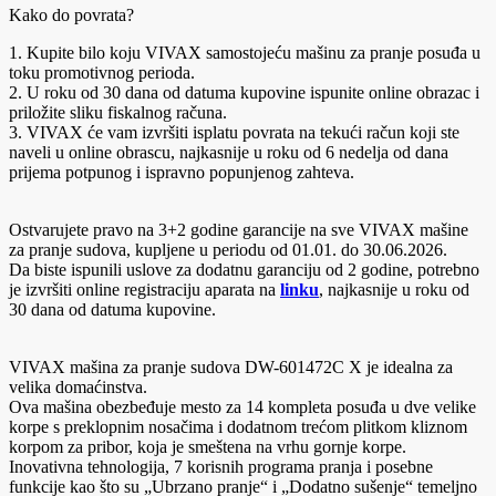
Kako do povrata?
1. Kupite bilo koju VIVAX samostojeću mašinu za pranje posuđa u
toku promotivnog perioda.
2. U roku od 30 dana od datuma kupovine ispunite online obrazac i
priložite sliku fiskalnog računa.
3. VIVAX će vam izvršiti isplatu povrata na tekući račun koji ste
naveli u online obrascu, najkasnije u roku od 6 nedelja od dana
prijema potpunog i ispravno popunjenog zahteva.
Ostvarujete pravo na 3+2 godine garancije na sve VIVAX mašine
za pranje sudova, kupljene u periodu od 01.01. do 30.06.2026.
Da biste ispunili uslove za dodatnu garanciju od 2 godine, potrebno
je izvršiti online registraciju aparata na
linku
, najkasnije u roku od
30 dana od datuma kupovine.
VIVAX mašina za pranje sudova DW-601472C X je idealna za
velika domaćinstva.
Ova mašina obezbeđuje mesto za 14 kompleta posuđa u dve velike
korpe s preklopnim nosačima i dodatnom trećom plitkom kliznom
korpom za pribor, koja je smeštena na vrhu gornje korpe.
Inovativna tehnologija, 7 korisnih programa pranja i posebne
funkcije kao što su „Ubrzano pranje“ i „Dodatno sušenje“ temeljno