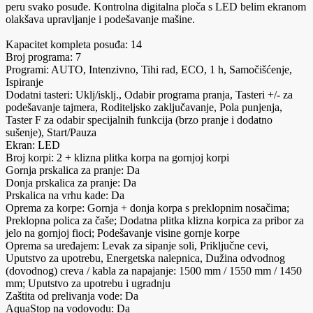
peru svako posuđe. Kontrolna digitalna ploča s LED belim ekranom
olakšava upravljanje i podešavanje mašine.
Kapacitet kompleta posuđa: 14
Broj programa: 7
Programi: AUTO, Intenzivno, Tihi rad, ECO, 1 h, Samočišćenje,
Ispiranje
Dodatni tasteri: Uklj/isklj., Odabir programa pranja, Tasteri +/- za
podešavanje tajmera, Roditeljsko zaključavanje, Pola punjenja,
Taster F za odabir specijalnih funkcija (brzo pranje i dodatno
sušenje), Start/Pauza
Ekran: LED
Broj korpi: 2 + klizna plitka korpa na gornjoj korpi
Gornja prskalica za pranje: Da
Donja prskalica za pranje: Da
Prskalica na vrhu kade: Da
Oprema za korpe: Gornja + donja korpa s preklopnim nosačima;
Preklopna polica za čaše; Dodatna plitka klizna korpica za pribor za
jelo na gornjoj fioci; Podešavanje visine gornje korpe
Oprema sa uređajem: Levak za sipanje soli, Priključne cevi,
Uputstvo za upotrebu, Energetska nalepnica, Dužina odvodnog
(dovodnog) creva / kabla za napajanje: 1500 mm / 1550 mm / 1450
mm; Uputstvo za upotrebu i ugradnju
Zaštita od prelivanja vode: Da
AquaStop na vodovodu: Da