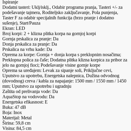
Ispiranje
Dodatni tasteri: Uklj/isklj., Odabir programa pranja, Tasteri +/- za
podešavanje tajmera, Roditeljsko zaključavanje, Pola punjenja,
Taster F za odabir specijalnih funkcija (brzo pranje i dodatno
sušenje), Start/Pauza
Ekran: LED
Broj korpi: 2 + klizna plitka korpa na gornjoj korpi
Gornja prskalica za pranje: Da
Donja prskalica za pranje: Da
Prskalica na vrhu kade: Da
Oprema za korpe: Gornja + donja korpa s preklopnim nosačima;
Preklopna polica za čaše; Dodatna plitka klizna korpica za pribor za
jelo na gornjoj fioci; Podešavanje visine gornje korpe
Oprema sa uređajem: Levak za sipanje soli, Priključne cevi,
Uputstvo za upotrebu, Energetska nalepnica, Dužina odvodnog
(dovodnog) creva / kabla za napajanje: 1500 mm / 1550 mm / 1450
mm; Uputstvo za upotrebu i ugradnju
Zaštita od prelivanja vode: Da
AquaStop na vodovodu: Da
Energetska efikasnost: E
Buka: 47 dB
Boja: Inox
Materijal: Metal
Širina: 59,8 cm
Visina: 84,5 cm