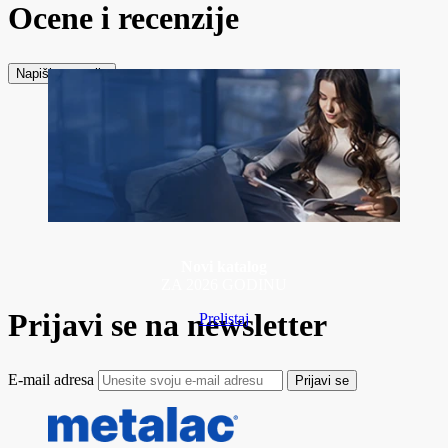
Ocene i recenzije
Napiši recenziju
Novi katalog
ZA 2026 GODINU
Prijavi se na newsletter
Prelistaj
E-mail adresa
Prijavi se