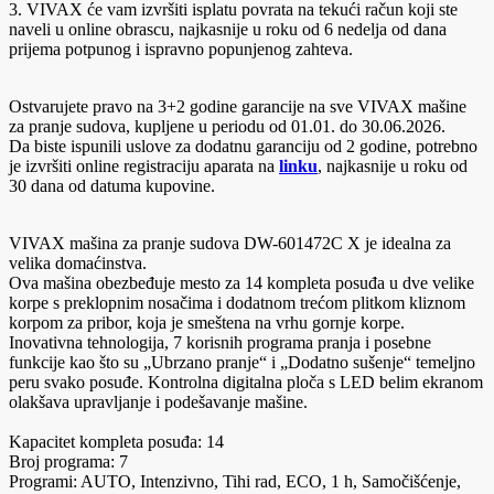
3. VIVAX će vam izvršiti isplatu povrata na tekući račun koji ste
naveli u online obrascu, najkasnije u roku od 6 nedelja od dana
prijema potpunog i ispravno popunjenog zahteva.
Ostvarujete pravo na 3+2 godine garancije na sve VIVAX mašine
za pranje sudova, kupljene u periodu od 01.01. do 30.06.2026.
Da biste ispunili uslove za dodatnu garanciju od 2 godine, potrebno
je izvršiti online registraciju aparata na
linku
, najkasnije u roku od
30 dana od datuma kupovine.
VIVAX mašina za pranje sudova DW-601472C X je idealna za
velika domaćinstva.
Ova mašina obezbeđuje mesto za 14 kompleta posuđa u dve velike
korpe s preklopnim nosačima i dodatnom trećom plitkom kliznom
korpom za pribor, koja je smeštena na vrhu gornje korpe.
Inovativna tehnologija, 7 korisnih programa pranja i posebne
funkcije kao što su „Ubrzano pranje“ i „Dodatno sušenje“ temeljno
peru svako posuđe. Kontrolna digitalna ploča s LED belim ekranom
olakšava upravljanje i podešavanje mašine.
Kapacitet kompleta posuđa: 14
Broj programa: 7
Programi: AUTO, Intenzivno, Tihi rad, ECO, 1 h, Samočišćenje,