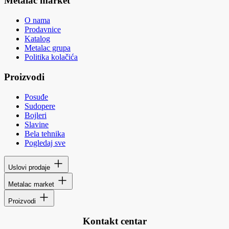
Metalac market
O nama
Prodavnice
Katalog
Metalac grupa
Politika kolačića
Proizvodi
Posuđe
Sudopere
Bojleri
Slavine
Bela tehnika
Pogledaj sve
Uslovi prodaje
Metalac market
Proizvodi
Kontakt centar