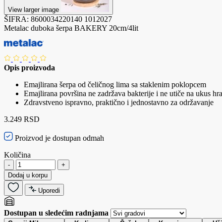
View larger image
ŠIFRA:
8600034220140
1012027
Metalac duboka šerpa BAKERY 20cm/4lit
Opis proizvoda
Emajlirana šerpa od čeličnog lima sa staklenim poklopcem
Emajlirana površina ne zadržava bakterije i ne utiče na ukus hr
Zdravstveno ispravno, praktično i jednostavno za održavanje
3.249 RSD
Proizvod je dostupan odmah
Količina
-
+
Dodaj u korpu
Uporedi
Dostupan u sledećim radnjama