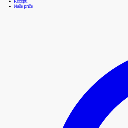
Recepti
Naše priče