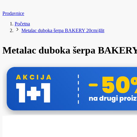
Prodavnice
Početna
Metalac duboka šerpa BAKERY 20cm/4lit
Metalac duboka šerpa BAKERY 