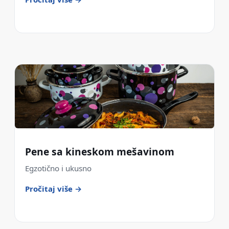
Pene sa kineskom mešavinom
Egzotično i ukusno
Pročitaj više →