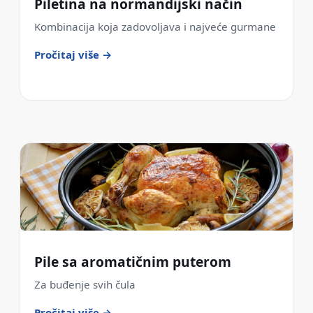
Piletina na normandijski način
Kombinacija koja zadovoljava i najveće gurmane
Pročitaj više →
Pile sa aromatičnim puterom
Za buđenje svih čula
Pročitaj više →