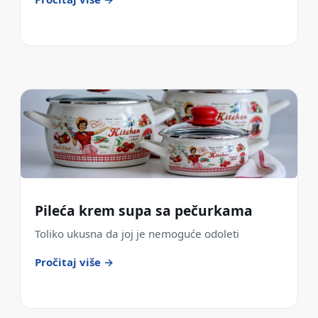
Pileća krem supa sa pečurkama
Toliko ukusna da joj je nemoguće odoleti
Pročitaj više →