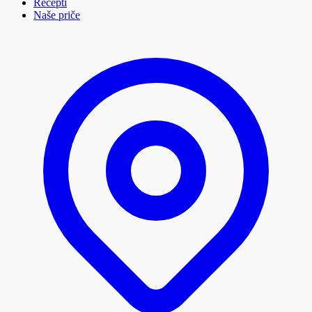
Recepti
Naše priče