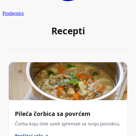
Prodavnice
Recepti
Pileća čorbica sa povrćem
Čorba koju ćete uvek spremati za svoju porodicu.
Pročitaj više →