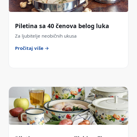
Piletina sa 40 čenova belog luka
Za ljubitelje neobičnih ukusa
Pročitaj više →