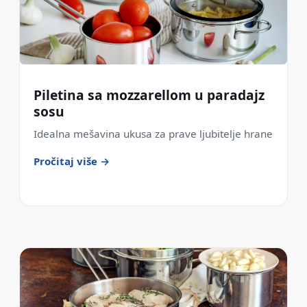
Piletina sa mozzarellom u paradajz
sosu
Idealna mešavina ukusa za prave ljubitelje hrane
Pročitaj više →