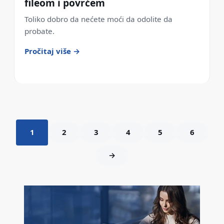
fileom i povrćem
Toliko dobro da nećete moći da odolite da
probate.
Pročitaj više →
1
2
3
4
5
6
→