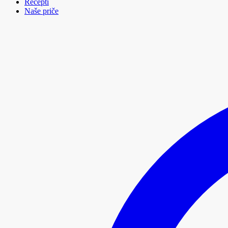
Recepti
Naše priče