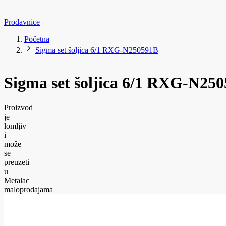
Prodavnice
Početna
Sigma set šoljica 6/1 RXG-N250591B
Sigma set šoljica 6/1 RXG-N25
Proizvod
je
lomljiv
i
može
se
preuzeti
u
Metalac
maloprodajama