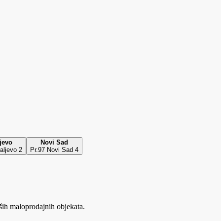
jevo
Novi Sad
aljevo 2
Pr.97 Novi Sad 4
ših maloprodajnih objekata.