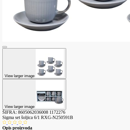
View larger image
View larger image
ŠIFRA:
8605062036008
1172276
Sigma set šoljica 6/1 RXG-N250591B
Opis proizvoda