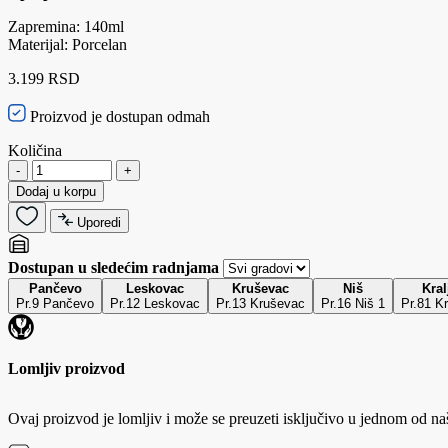
Zapremina: 140ml
Materijal: Porcelan
3.199 RSD
Proizvod je dostupan odmah
Količina
-
+
Dodaj u korpu
Uporedi
Dostupan u sledećim radnjama
Pančevo
Leskovac
Kruševac
Niš
Kral
Pr.9 Pančevo
Pr.12 Leskovac
Pr.13 Kruševac
Pr.16 Niš 1
Pr.81 Kr
Lomljiv proizvod
Ovaj proizvod je lomljiv i može se preuzeti isključivo u jednom od na