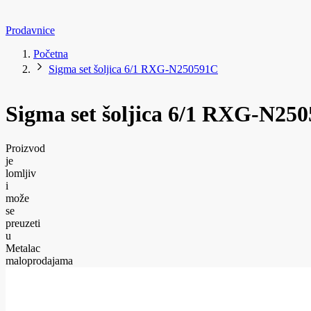
Prodavnice
Početna
Sigma set šoljica 6/1 RXG-N250591C
Sigma set šoljica 6/1 RXG-N25
Proizvod
je
lomljiv
i
može
se
preuzeti
u
Metalac
maloprodajama