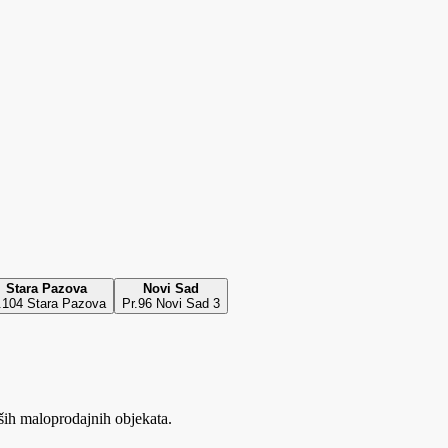
Stara Pazova
Novi Sad
.104 Stara Pazova
Pr.96 Novi Sad 3
ših maloprodajnih objekata.