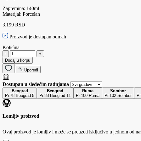
Zapremina: 140ml
Materijal: Porcelan
3.199 RSD
Proizvod je dostupan odmah
Količina
-
+
Dodaj u korpu
Uporedi
Dostupan u sledećim radnjama
Beograd
Beograd
Ruma
Sombor
Pr.78 Beograd 5
Pr.88 Beograd 11
Pr.100 Ruma
Pr.102 Sombor
Pr
Lomljiv proizvod
Ovaj proizvod je lomljiv i može se preuzeti isključivo u jednom od na