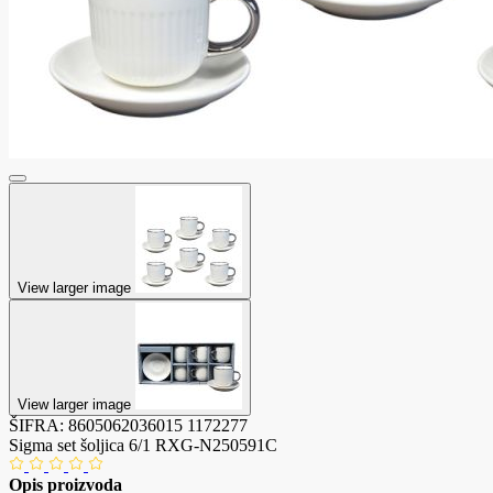
View larger image
View larger image
ŠIFRA:
8605062036015
1172277
Sigma set šoljica 6/1 RXG-N250591C
Opis proizvoda