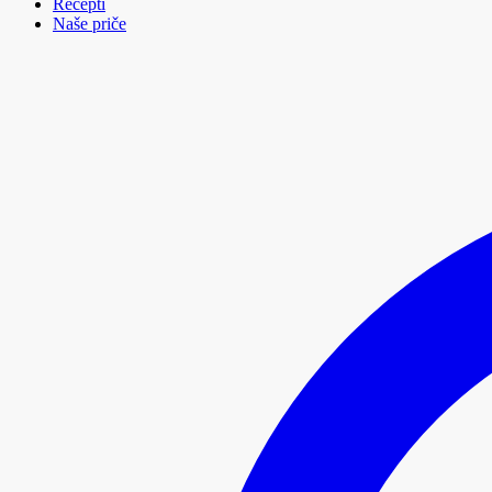
Recepti
Naše priče