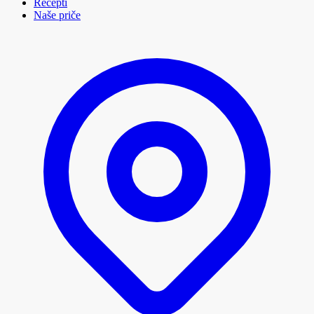
Recepti
Naše priče