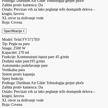
Podloga: Durilium Air Glide Tehnologija grejne ploče
Zaštita protiv kamenca: Da
Ostalo: Precizan vrh za lako peglanje teže dostupnih delova –
kragni, šavova
XL otvor za dolivanje vode
Boja: Crvena
Specifikacija
+
Model: Tefal FV5717E0
Tip: Pegla na paru
Snaga: 2500 W
Kapacitet: 270 ml
Funkcije: Kontunuirani ispust pare 45 g/min
Dodatni udar pare195 g/min
Automatsko podešavanje pare
Vertikalna para
Sistem protiv kapanja
Sprej funkcija
Podloga: Durilium Air Glide Tehnologija grejne ploče
Zaštita protiv kamenca: Da
Ostalo: Precizan vrh za lako peglanje teže dostupnih delova –
kragni, šavova
XL otvor za dolivanje vode
Boja: Crvena