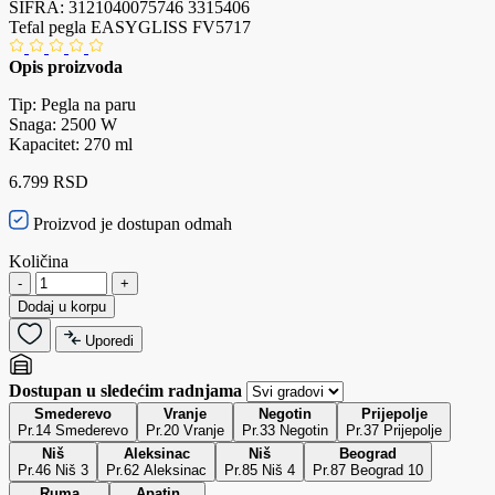
ŠIFRA:
3121040075746
3315406
Tefal pegla EASYGLISS FV5717
Opis proizvoda
Tip: Pegla na paru
Snaga: 2500 W
Kapacitet: 270 ml
6.799 RSD
Proizvod je dostupan odmah
Količina
-
+
Dodaj u korpu
Uporedi
Dostupan u sledećim radnjama
Smederevo
Vranje
Negotin
Prijepolje
Pr.14 Smederevo
Pr.20 Vranje
Pr.33 Negotin
Pr.37 Prijepolje
Niš
Aleksinac
Niš
Beograd
Pr.46 Niš 3
Pr.62 Aleksinac
Pr.85 Niš 4
Pr.87 Beograd 10
Ruma
Apatin