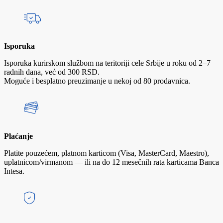
Isporuka
Isporuka kurirskom službom na teritoriji cele Srbije u roku od 2–7
radnih dana, već od 300 RSD.
Moguće i besplatno preuzimanje u nekoj od 80 prodavnica.
Plaćanje
Platite pouzećem, platnom karticom (Visa, MasterCard, Maestro),
uplatnicom/virmanom — ili na do 12 mesečnih rata karticama Banca
Intesa.