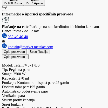
Pr.100 Ruma
Pr.87 Apatin
Informacije o isporuci specifičnih proizvoda
Plaćanje na rate
Plaćanje na rate kreditnim i debitnim karticama
Banca intesa - do 12 rata
032 40 40 40
ili
kontakt@market.metalac.com
Opis proizvoda
Specifikacija
Opis proizvoda
-
Model: Tefal FV5717E0
Tip: Pegla na paru
Snaga: 2500 W
Kapacitet: 270 ml
Funkcije: Kontunuirani ispust pare 45 g/min
Dodatni udar pare195 g/min
Automatsko podešavanje pare
Vertikalna para
Sistem protiv kapanja
Sprej funkcija