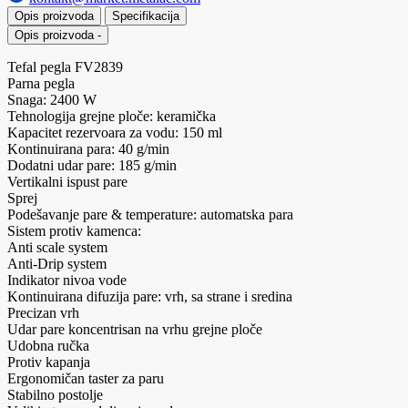
Opis proizvoda
Specifikacija
Opis proizvoda
-
Tefal pegla FV2839
Parna pegla
Snaga: 2400 W
Tehnologija grejne ploče: keramička
Kapacitet rezervoara za vodu: 150 ml
Kontinuirana para: 40 g/min
Dodatni udar pare: 185 g/min
Vertikalni ispust pare
Sprej
Podešavanje pare & temperature: automatska para
Sistem protiv kamenca:
Anti scale system
Anti-Drip system
Indikator nivoa vode
Kontinuirana difuzija pare: vrh, sa strane i sredina
Precizan vrh
Udar pare koncentrisan na vrhu grejne ploče
Udobna ručka
Protiv kapanja
Ergonomičan taster za paru
Stabilno postolje