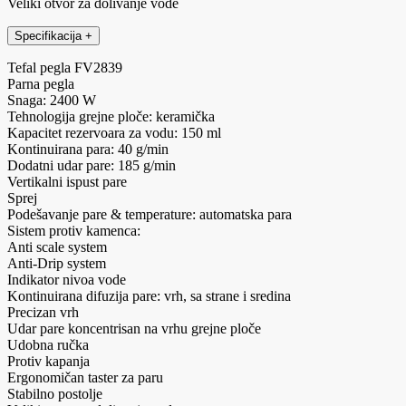
Veliki otvor za dolivanje vode
Specifikacija
+
Tefal pegla FV2839
Parna pegla
Snaga: 2400 W
Tehnologija grejne ploče: keramička
Kapacitet rezervoara za vodu: 150 ml
Kontinuirana para: 40 g/min
Dodatni udar pare: 185 g/min
Vertikalni ispust pare
Sprej
Podešavanje pare & temperature: automatska para
Sistem protiv kamenca:
Anti scale system
Anti-Drip system
Indikator nivoa vode
Kontinuirana difuzija pare: vrh, sa strane i sredina
Precizan vrh
Udar pare koncentrisan na vrhu grejne ploče
Udobna ručka
Protiv kapanja
Ergonomičan taster za paru
Stabilno postolje