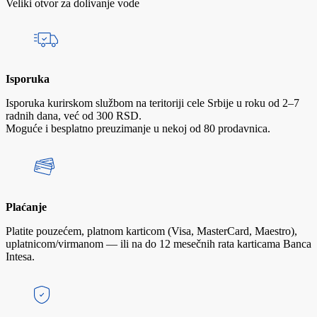
Veliki otvor za dolivanje vode
Isporuka
Isporuka kurirskom službom na teritoriji cele Srbije u roku od 2–7
radnih dana, već od 300 RSD.
Moguće i besplatno preuzimanje u nekoj od 80 prodavnica.
Plaćanje
Platite pouzećem, platnom karticom (Visa, MasterCard, Maestro),
uplatnicom/virmanom — ili na do 12 mesečnih rata karticama Banca
Intesa.