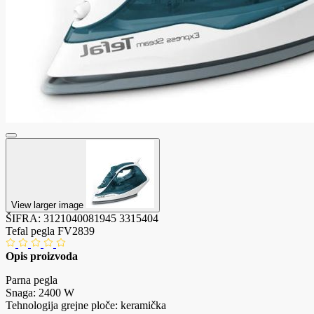
View larger image
ŠIFRA:
3121040081945
3315404
Tefal pegla FV2839
Opis proizvoda
Parna pegla
Snaga: 2400 W
Tehnologija grejne ploče: keramička