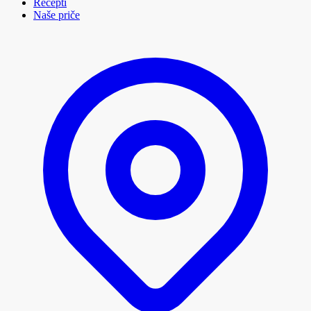
Recepti
Naše priče