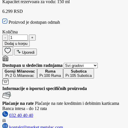
Kapacitet rezervoara za vodu: 150 ml
6.299 RSD
Proizvod je dostupan odmah
Količina
-
+
Dodaj u korpu
Uporedi
Dostupan u sledećim radnjama
Gornji Milanovac
Ruma
Subotica
Pr.2 G.Milanovac
Pr.100 Ruma
Pr.105 Subotica
Informacije o isporuci specifičnih proizvoda
Plaćanje na rate
Plaćanje na rate kreditnim i debitnim karticama
Banca intesa - do 12 rata
032 40 40 40
ili
kontakt@market.metalac.com