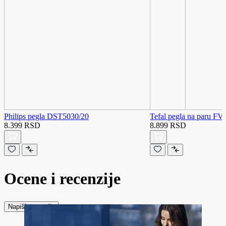
Philips pegla DST5030/20
Tefal pegla na paru FV
8.399 RSD
8.899 RSD
Ocene i recenzije
Napiši recenziju