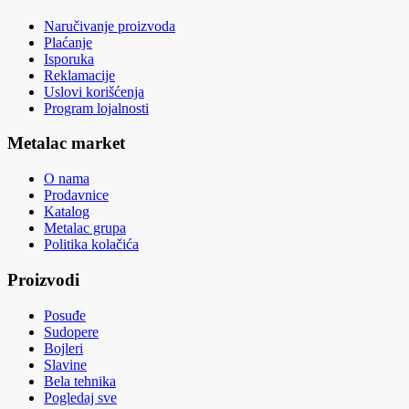
Naručivanje proizvoda
Plaćanje
Isporuka
Reklamacije
Uslovi korišćenja
Program lojalnosti
Metalac market
O nama
Prodavnice
Katalog
Metalac grupa
Politika kolačića
Proizvodi
Posuđe
Sudopere
Bojleri
Slavine
Bela tehnika
Pogledaj sve