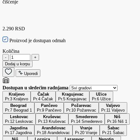
čišćenje
2.290 RSD
Proizvod je dostupan odmah
Količina
-
+
Dodaj u korpu
Uporedi
Dostupan u sledećim radnjama
Kraljevo
Čačak
Kragujevac
Užice
Pr.3 Kraljevo
Pr.4 Čačak
Pr.5 Kragujevac
Pr.6 Užice
Beograd
Pančevo
Požarevac
Valjevo
Pr.7 Beograd 1
Pr.9 Pančevo
Pr.10 Požarevac
Pr.11 Valjevo
Leskovac
Kruševac
Smederevo
Niš
Pr.12 Leskovac
Pr.13 Kruševac
Pr.14 Smederevo
Pr.16 Niš 1
Jagodina
Aranđelovac
Vranje
Šabac
Pr.17 Jagodina
Pr.18 Arandelovac
Pr.20 Vranje
Pr.21 Šabac
Niš
Loznica
Lazarevac
Negotin