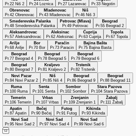
Pr.22 Niš 2
Pr.24 Loznica
Pr.27 Lazarevac
Pr.33 Negotin
Obrenovac
Mladenovac
Niš
Pr.42 Obrenovac
Pr.43 Mladenovac
Pr.46 Niš 3
Smederevska Palanka
Petrovac (Mlava)
Beograd
Pr.48 Smederevska Palanka
Pr.49 Petrovac
Pr.55 Beograd 2
Aleksandrovac
Aleksinac
Ćuprija
Topola
Pr.57 Aleksandrovac
Pr.62 Aleksinac
Pr.63 Cuprija
Pr.67 Topola
Arilje
Bor
Paraćin
Bajina Bašta
Pr.68 Arilje
Pr.70 Bor
Pr.73 Paracin
Pr.75 Bajina Basta
Beograd
Beograd
Beograd
Pr.77 Beograd 4
Pr.78 Beograd 5
Pr.79 Beograd 6
Beograd
Kraljevo
Trstenik
Pr.80 Beograd 7
Pr.81 Kraljevo 2
Pr.82 Trstenik
Novi Pazar
Niš
Beograd
Beograd
Pr.84 Novi Pazar 2
Pr.85 Niš 4
Pr.86 Beograd 9
Pr.88 Beograd 11
Ruma
Senta
Sombor
Stara Pazova
Pr.100 Ruma
Pr.101 Senta
Pr.102 Sombor
Pr.104 Stara Pazova
Temerin
Vrbas
Zrenjanin
Žabalj
Pr.106 Temerin
Pr.107 Vrbas
Pr.109 Zrenjanin 1
Pr.111 Žabalj
Apatin
Bečej
Futog
Kikinda
Pr.87 Apatin
Pr.90 Bečej
Pr.91 Futog
Pr.93 Kikinda
Novi Sad
Novi Sad
Novi Sad
Pr.95 Novi Sad 2
Pr.97 Novi Sad 4
Pr.99 Novi Sad 6