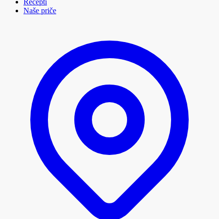
Recepti
Naše priče