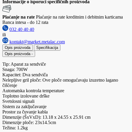
Informacije o isporuci specifičnih proizvoda
Plaćanje na rate
Plaćanje na rate kreditnim i debitnim karticama
Banca intesa - do 12 rata
032 40 40 40
ili
kontakt@market.metalac.com
Opis proizvoda
Specifikacija
Opis proizvoda
-
Tip: Aparat za sendviče
Snaga: 700W
Kapacitet: Dva sendviča
Nelepljive gril ploče: Ove ploče omogućavaju izuzetno lagano
čišćenje
Automatska kontrola temperature
Toplotno izolovane drške
Svetslosni signali
Sistem za zaključavanje
Prostor za čuvanje kabla
Dimenzije (ŠxVxD): 13.18 x 24.55 x 25.91 cm
Dimenzije ploče: 23x14.5cm
Težina: 1.2kg