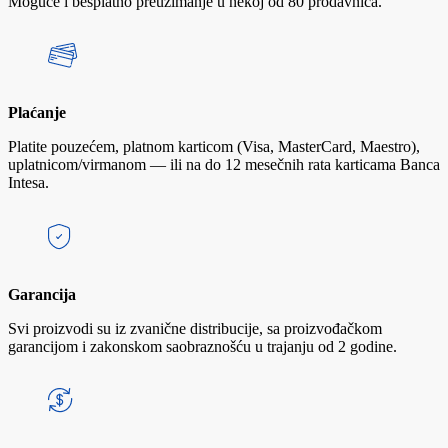
Moguće i besplatno preuzimanje u nekoj od 80 prodavnica.
Plaćanje
Platite pouzećem, platnom karticom (Visa, MasterCard, Maestro),
uplatnicom/virmanom — ili na do 12 mesečnih rata karticama Banca
Intesa.
Garancija
Svi proizvodi su iz zvanične distribucije, sa proizvođačkom
garancijom i zakonskom saobraznošću u trajanju od 2 godine.