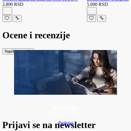
2.890 RSD
5.690 RSD
Ocene i recenzije
Napiši recenziju
Novi katalog
ZA 2026 GODINU
Prijavi se na newsletter
Prelistaj