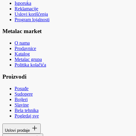
Isporuka
Reklamacije
Uslovi korišćenja
Program lojalnosti
Metalac market
O nama
Prodavnice
Katalog
Metalac grupa
Politika kolačića
Proizvodi
Posuđe
Sudopere
Bojleri
Slavine
Bela tehnika
Pogledaj sve
Uslovi prodaje