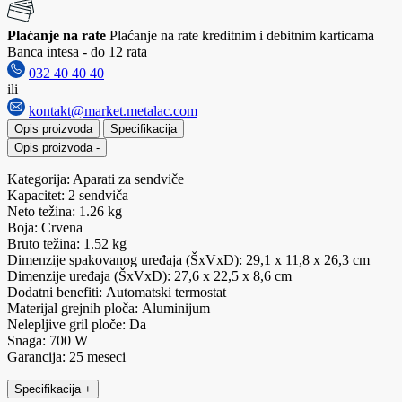
Plaćanje na rate
Plaćanje na rate kreditnim i debitnim karticama
Banca intesa - do 12 rata
032 40 40 40
ili
kontakt@market.metalac.com
Opis proizvoda
Specifikacija
Opis proizvoda
-
Kategorija: Aparati za sendviče
Kapacitet: 2 sendviča
Neto težina: 1.26 kg
Boja: Crvena
Bruto težina: 1.52 kg
Dimenzije spakovanog uređaja (ŠxVxD): 29,1 x 11,8 x 26,3 cm
Dimenzije uređaja (ŠxVxD): 27,6 x 22,5 x 8,6 cm
Dodatni benefiti: Automatski termostat
Materijal grejnih ploča: Aluminijum
Nelepljive gril ploče: Da
Snaga: 700 W
Garancija: 25 meseci
Specifikacija
+