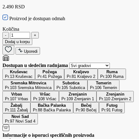
2.490 RSD
Proizvod je dostupan odmah
Količina
-
+
Dodaj u korpu
Uporedi
Dostupan u sledećim radnjama
Kruševac
Požega
Kraljevo
Ruma
Pr.13 Kruševac
Pr.41 Požega
Pr.81 Kraljevo 2
Pr.100 Ruma
Sremska Mitrovica
Subotica
Temerin
Pr.103 Sremska Mitrovica
Pr.105 Subotica
Pr.106 Temerin
Vrbas
Vršac
Zrenjanin
Zrenjanin
Pr.107 Vrbas
Pr.108 Vršac
Pr.109 Zrenjanin 1
Pr.110 Zrenjanin 2
Žabalj
Bačka Palanka
Bečej
Futog
Pr.111 Žabalj
Pr.88 Bačka Palanka
Pr.90 Bečej
Pr.91 Futog
Novi Sad
Pr.97 Novi Sad 4
Informacije o isporuci specifičnih proizvoda