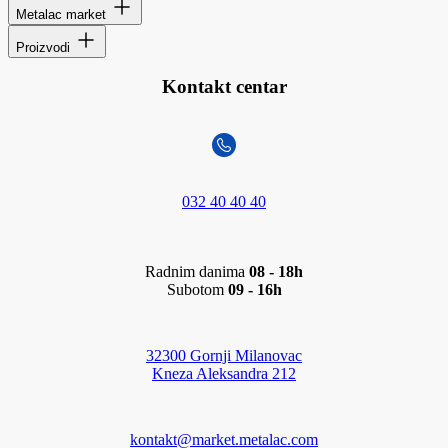
Metalac market
Proizvodi
Kontakt centar
032 40 40 40
Radnim danima
08 - 18h
Subotom
09 - 16h
32300 Gornji Milanovac
Kneza Aleksandra 212
kontakt@market.metalac.com