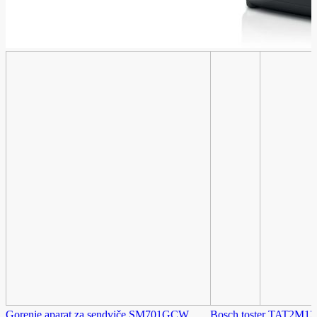
Gorenje aparat za sendviče SM701GCW
Bosch toster TAT2M12