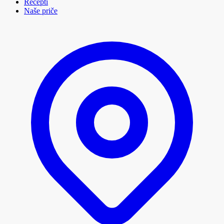
Recepti
Naše priče