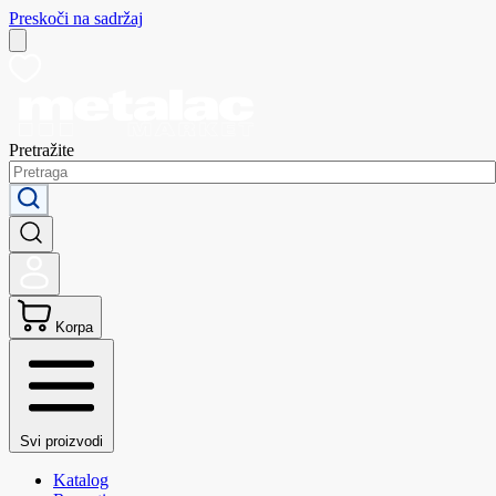
Preskoči na sadržaj
Pretražite
Korpa
Svi proizvodi
Katalog