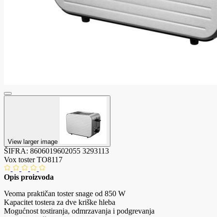
View larger image
ŠIFRA:
8606019602055
3293113
Vox toster TO8117
Opis proizvoda
Veoma praktičan toster snage od 850 W
Kapacitet tostera za dve kriške hleba
Mogućnost tostiranja, odmrzavanja i podgrevanja