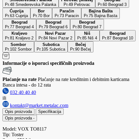
Pr.48 Smederevska Palanka
Pr.49 Petrovac
Pr.60 Beograd 3
Ćuprija
Bor
Paraćin
Bajina Bašta
Pr.63 Cuprija
Pr.70 Bor
Pr.73 Paracin
Pr.75 Bajina Basta
Beograd
Beograd
Beograd
Pr.77 Beograd 4
Pr.79 Beograd 6
Pr.80 Beograd 7
Kraljevo
Novi Pazar
Niš
Beograd
Pr.81 Kraljevo 2
Pr.84 Novi Pazar 2
Pr.85 Niš 4
Pr.87 Beograd 10
Sombor
Subotica
Bečej
Pr.102 Sombor
Pr.105 Subotica
Pr.90 Bečej
Informacije o isporuci specifičnih proizvoda
Plaćanje na rate
Plaćanje na rate kreditnim i debitnim karticama
Banca intesa - do 12 rata
032 40 40 40
ili
kontakt@market.metalac.com
Opis proizvoda
Specifikacija
Opis proizvoda
-
Model: VOX TO8117
Tip: Toster