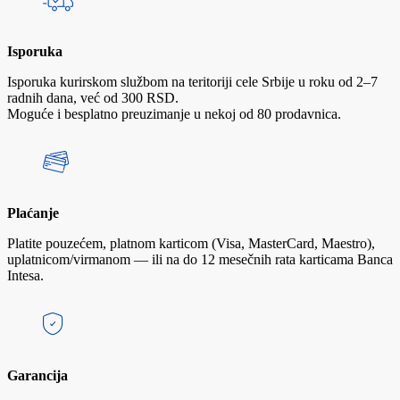
Isporuka
Isporuka kurirskom službom na teritoriji cele Srbije u roku od 2–7
radnih dana, već od 300 RSD.
Moguće i besplatno preuzimanje u nekoj od 80 prodavnica.
Plaćanje
Platite pouzećem, platnom karticom (Visa, MasterCard, Maestro),
uplatnicom/virmanom — ili na do 12 mesečnih rata karticama Banca
Intesa.
Garancija