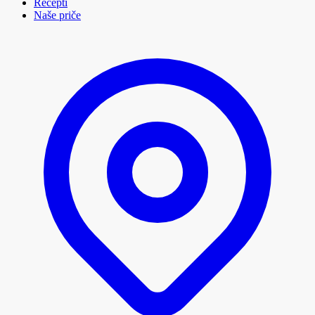
Recepti
Naše priče