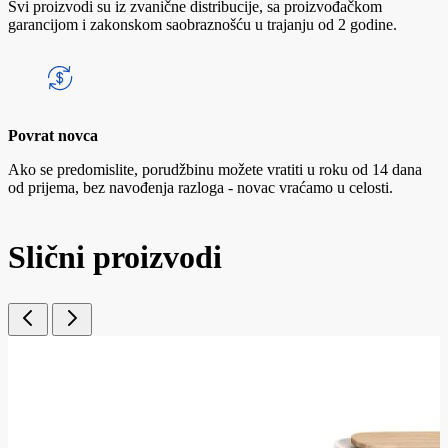
Svi proizvodi su iz zvanične distribucije, sa proizvođačkom
garancijom i zakonskom saobraznošću u trajanju od 2 godine.
Povrat novca
Ako se predomislite, porudžbinu možete vratiti u roku od 14 dana
od prijema, bez navođenja razloga - novac vraćamo u celosti.
Slični proizvodi