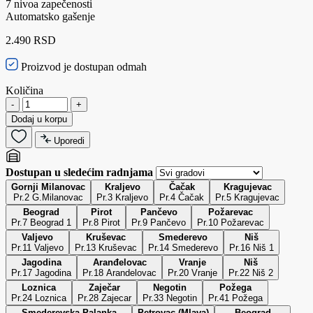
7 nivoa zapečenosti
Automatsko gašenje
2.490 RSD
Proizvod je dostupan odmah
Količina
-
+
Dodaj u korpu
Uporedi
Dostupan u sledećim radnjama
Gornji Milanovac
Kraljevo
Čačak
Kragujevac
Pr.2 G.Milanovac
Pr.3 Kraljevo
Pr.4 Čačak
Pr.5 Kragujevac
Beograd
Pirot
Pančevo
Požarevac
Pr.7 Beograd 1
Pr.8 Pirot
Pr.9 Pančevo
Pr.10 Požarevac
Valjevo
Kruševac
Smederevo
Niš
Pr.11 Valjevo
Pr.13 Kruševac
Pr.14 Smederevo
Pr.16 Niš 1
Jagodina
Aranđelovac
Vranje
Niš
Pr.17 Jagodina
Pr.18 Arandelovac
Pr.20 Vranje
Pr.22 Niš 2
Loznica
Zaječar
Negotin
Požega
Pr.24 Loznica
Pr.28 Zajecar
Pr.33 Negotin
Pr.41 Požega
Smederevska Palanka
Petrovac (Mlava)
Beograd