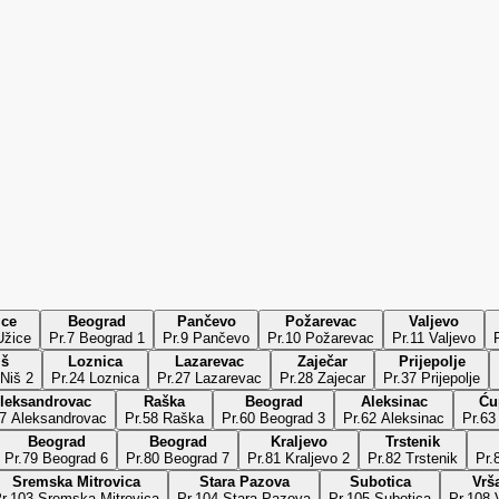
ice
Beograd
Pančevo
Požarevac
Valjevo
r.6 Užice
Pr.7 Beograd 1
Pr.9 Pančevo
Pr.10 Požarevac
Pr.11 Valjevo
iš
Loznica
Lazarevac
Zaječar
Prijepolje
 Niš 2
Pr.24 Loznica
Pr.27 Lazarevac
Pr.28 Zajecar
Pr.37 Prijepolje
leksandrovac
Raška
Beograd
Aleksinac
Ću
57 Aleksandrovac
Pr.58 Raška
Pr.60 Beograd 3
Pr.62 Aleksinac
Pr.63
Beograd
Beograd
Kraljevo
Trstenik
Pr.79 Beograd 6
Pr.80 Beograd 7
Pr.81 Kraljevo 2
Pr.82 Trstenik
Pr.
Sremska Mitrovica
Stara Pazova
Subotica
Vrš
r.103 Sremska Mitrovica
Pr.104 Stara Pazova
Pr.105 Subotica
Pr.108 