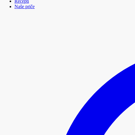
Recepti
Naše priče