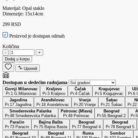
Materijal: Opal staklo
Dimenzije: 15x14cm
299 RSD
Proizvod je dostupan odmah
Količina
-
+
Dodaj u korpu
Uporedi
Dostupan u sledećim radnjama
Gornji Milanovac
Kraljevo
Čačak
Kragujevac
Už
Pr.1 G.Milanovac
Pr.3 Kraljevo
Pr.4 Čačak
Pr.5 Kragujevac
P
Jagodina
Aranđelovac
Vranje
Šabac
N
Pr.17 Jagodina
Pr.18 Arandelovac
Pr.20 Vranje
Pr.21 Šabac
Pr.22
Smederevska Palanka
Petrovac (Mlava)
Beograd
A
Pr.48 Smederevska Palanka
Pr.49 Petrovac
Pr.55 Beograd 2
Pr.
Paraćin
Bajina Bašta
Beograd
Beograd
Pr.73 Paracin
Pr.75 Bajina Basta
Pr.77 Beograd 4
Pr.78 Beograd 5
Beograd
Beograd
Ruma
Sombor
Pr.87 Beograd 10
Pr.88 Beograd 11
Pr.100 Ruma
Pr.102 Sombor
P