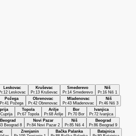
Leskovac
Kruševac
Smederevo
Niš
Pr.12 Leskovac
Pr.13 Kruševac
Pr.14 Smederevo
Pr.16 Niš 1
Požega
Obrenovac
Mladenovac
Niš
Pr.41 Požega
Pr.42 Obrenovac
Pr.43 Mladenovac
Pr.46 Niš 3
prija
Topola
Arilje
Bor
Ivanjica
 Cuprija
Pr.67 Topola
Pr.68 Arilje
Pr.70 Bor
Pr.72 Ivanjica
Beograd
Novi Pazar
Niš
Beograd
83 Beograd 8
Pr.84 Novi Pazar 2
Pr.85 Niš 4
Pr.86 Beograd 9
ac
Zrenjanin
Bačka Palanka
Batajnica
Vršac
Pr.109 Zrenjanin 1
Pr.88 Bačka Palanka
Pr.89 Batajnica