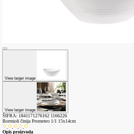
View larger image
View larger image
ŠIFRA:
1841171276162
1166226
Bormioli činija Prometeo 1/1 15x14cm
Opis proizvoda