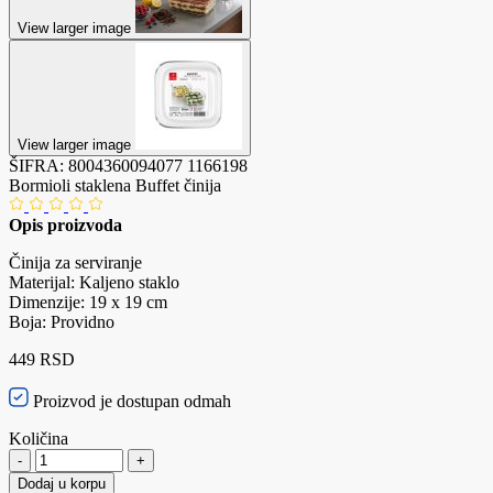
View larger image
View larger image
ŠIFRA:
8004360094077
1166198
Bormioli staklena Buffet činija
Opis proizvoda
Činija za serviranje
Materijal: Kaljeno staklo
Dimenzije: 19 x 19 cm
Boja: Providno
449 RSD
Proizvod je dostupan odmah
Količina
-
+
Dodaj u korpu