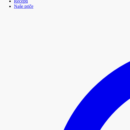
Recepti
Naše priče