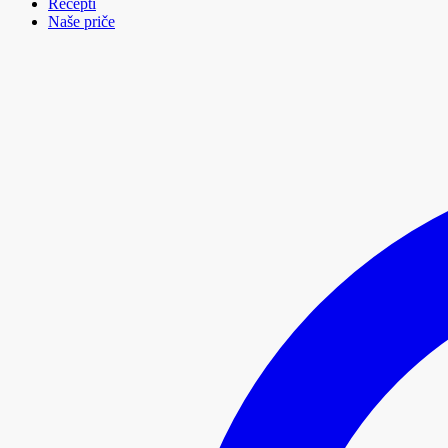
Recepti
Naše priče