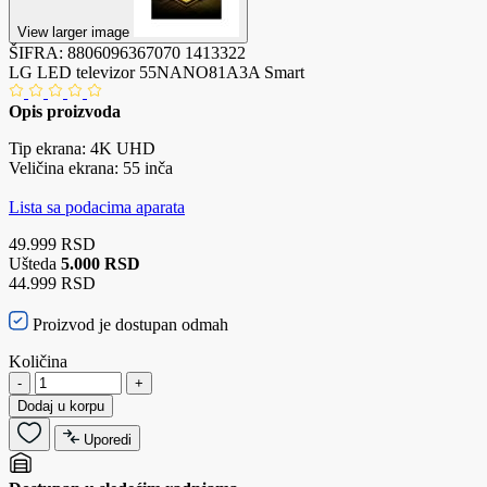
View larger image
ŠIFRA:
8806096367070
1413322
LG LED televizor 55NANO81A3A Smart
Opis proizvoda
Tip ekrana: 4K UHD
Veličina ekrana: 55 inča
Lista sa podacima aparata
49.999 RSD
Ušteda
5.000 RSD
44.999 RSD
Proizvod je dostupan odmah
Količina
-
+
Dodaj u korpu
Uporedi